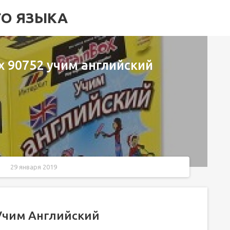
ГО ЯЗЫКА
x 90752 учим английский
29 января 2019
кий
 Учим Английский
й 90752