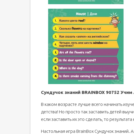
Сундучок знаний BRAINBOX 90752 Учим 
В каком возрасте лучше всего начинать изуч
детства! Но просто так заставить детей выу
если заставить их это сделать, то результата
Настольная игра BrainBox Сундучок знаний. 