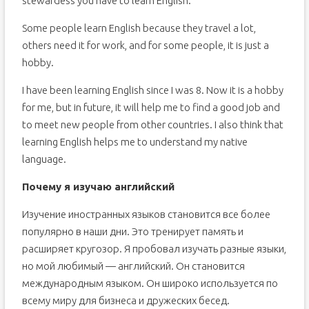
stewardess you have to learn English.
Some people learn English because they travel a lot,
others need it for work, and for some people, it is just a
hobby.
I have been learning English since I was 8. Now it is a hobby
for me, but in future, it will help me to find a good job and
to meet new people from other countries. I also think that
learning English helps me to understand my native
language.
Почему я изучаю английский
Изучение иностранных языков становится все более
популярно в наши дни. Это тренирует память и
расширяет кругозор. Я пробовал изучать разные языки,
но мой любимый — английский. Он становится
международным языком. Он широко используется по
всему миру для бизнеса и дружеских бесед.