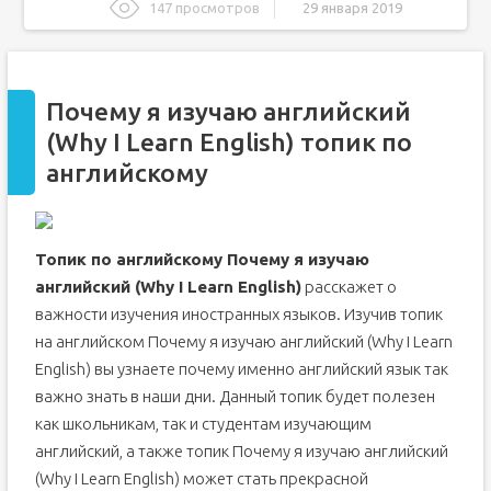
147 просмотров
29 января 2019
Почему я изучаю английский (Why I Learn English) топик
по английскому
Why I Learn English. Почему я изучаю английский
Почему я изучаю английский
Why I Learn English
(Why I Learn English) топик по
Почему я изучаю английский
английскому
Топик по английскому языку "Why Do We Learn the
English Language - Зачем мы изучаем английский язык"
Перевод топика: Зачем мы изучаем английский язык
Топик по английскому Почему я изучаю
английский (Why I Learn English)
расскажет о
важности изучения иностранных языков. Изучив топик
на английском Почему я изучаю английский (Why I Learn
English) вы узнаете почему именно английский язык так
важно знать в наши дни. Данный топик будет полезен
как школьникам, так и студентам изучающим
английский, а также топик Почему я изучаю английский
(Why I Learn English) может стать прекрасной