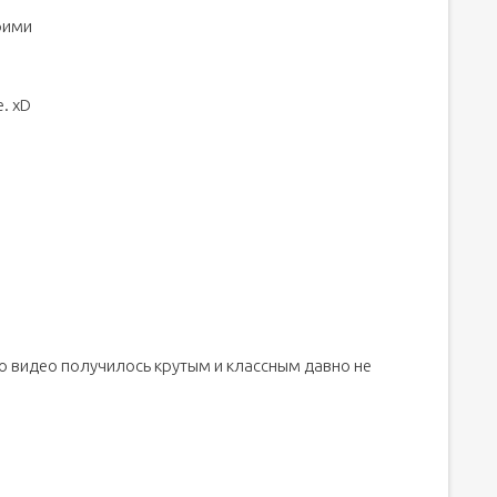
рими
. xD
но видео получилось крутым и классным давно не