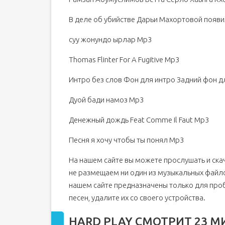
В деле об убийстве Дарьи Махортовой появ
суу жонундо ырлар Mp3
Thomas Flinter For A Fugitive Mp3
Интро без слов Фон для интро Задний фон д
Дуой бади намоз Mp3
Денежный дождь Feat Comme Il Faut Mp3
Песня я хочу чтобы ты понял Mp3
На нашем сайте вы можете прослушать и ска
не размещаем ни один из музыкальных файло
нашем сайте предназначены только для про
песен, удалите их со своего устройства.
HARD PLAY СМОТРИТ 23 М