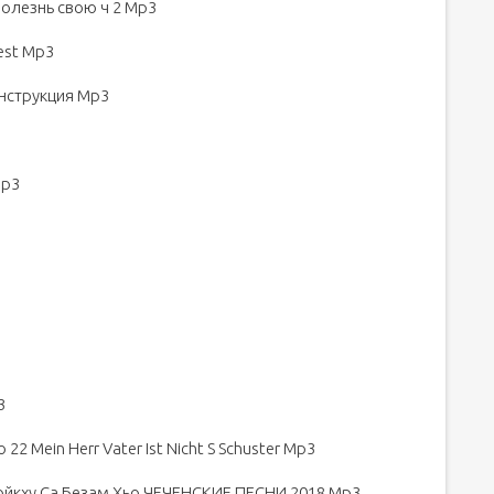
олезнь свою ч 2 Mp3
est Mp3
онструкция Mp3
Mp3
3
o 22 Mein Herr Vater Ist Nicht S Schuster Mp3
ойкху Са Безам Хьо ЧЕЧЕНСКИЕ ПЕСНИ 2018 Mp3