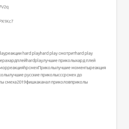
f7V2q
PX1Kc7
layреакции hard playhard play смотритhard play
мерахардплейhardplayлучшие приколыхард плей
морреакцияhpсмехПриколылучшие моментыреакция
колылучшие русские приколысссрсмех до
уты смеха2019фишкаканал приколовприколы