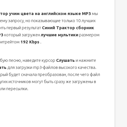
 2019
тор учим цвета на английском языке MP3
мы
ему запросу, но показывающие только 10 лучших
ить первый результат
Синий Трактор сборник
P3
который загружен
лучшие мультики
размером
битрейтом
192 Kbps
.
бую песню, наведите курсор
Слушать
и нажмите
ать
для загрузки mp3-файлов высокого качества.
орый будет сначала преобразован, после чего файл
угих источников могут быть сразу же загружены в
или пересылки.