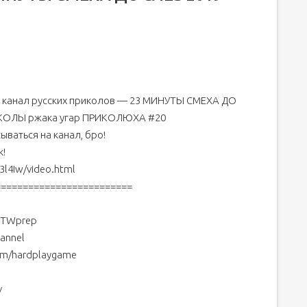
 канал русских приколов — 23 МИНУТЫ СМЕХА ДО
ИКОЛЫ ржака угар ПРИКОЛЮХА #20
ываться на канал, бро!
к!
3l4Iw/video.html
=========================
/gTWprep
annel
om/hardplaygame
v