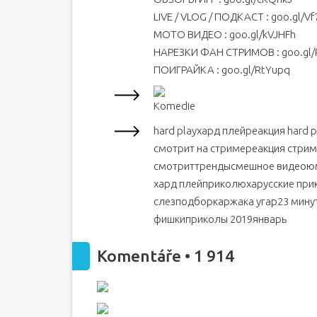
LIVE / VLOG / ПОДКАСТ : goo.gl/V
МОТО ВИДЕО : goo.gl/kVJHFh
НАРЕЗКИ ФАН СТРИМОВ : goo.gl/
ПОИГРАЙКА : goo.gl/RtYupq
Komedie
hard playхард плейреакция hard p
смотрит на стримереакция стри
смотриттрендысмешное видеою
хард плейприколюхарусские при
слезподборкаржака угар23 мин
фишкиприколы 2019январь
Komentáře • 1 914