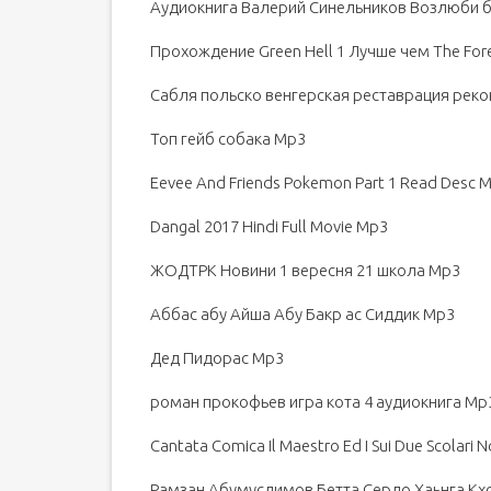
Аудиокнига Валерий Синельников Возлюби б
Прохождение Green Hell 1 Лучше чем The For
Сабля польско венгерская реставрация рек
Топ гейб собака Mp3
Eevee And Friends Pokemon Part 1 Read Desc 
Dangal 2017 Hindi Full Movie Mp3
ЖОДТРК Новини 1 вересня 21 школа Mp3
Аббас абу Айша Абу Бакр ас Сиддик Mp3
Дед Пидорас Mp3
роман прокофьев игра кота 4 аудиокнига Mp
Cantata Comica Il Maestro Ed I Sui Due Scolari N
Рамзан Абумуслимов Бетта Серло Хаьнга Кх