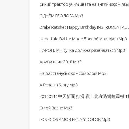
Синий трактор учим цвета на английском яз
С ДНЁМ ГЕОЛОГА Mp3
Drake Ratchet Happy Birthday INSTRUMENTAL
Undertale Battle Mode Боевой марафон Mp3
ПАРОПЛАН сучка должна развиваться Mp3
Араби клип 2018 Mp3
Не расстанусь с комсомолом Mp3
A Penguin Story Mp3
20160111中天新聞 打滑 賓士北宜過彎撞重機 1
О той Весне Mp3
LOS ECOS AMOR PENA Y DOLOR Mp3