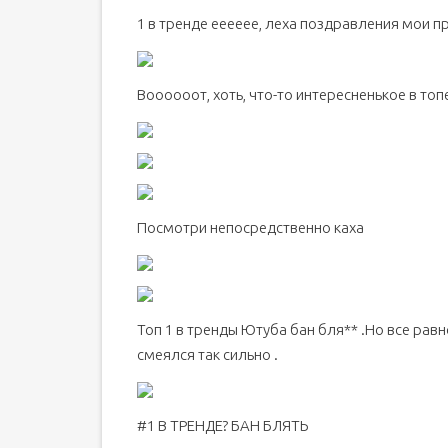
1 в тренде ееееее, леха поздравления мои п
Воооооот, хоть, что-то интересненькое в топе
Посмотри непосредственно каха
Топ 1 в тренды Ютуба бан бля** .Но все рав
смеялся так сильно .
#1 В ТРЕНДЕ? БАН БЛЯТЬ