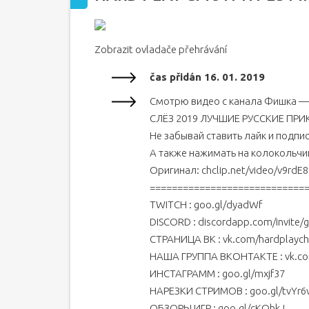
Zobrazit ovladače přehrávání
čas přidán 16. 01. 2019
Смотрю видео с канала Фишка —
СЛЁЗ 2019 ЛУЧШИЕ РУССКИЕ ПР
Не забывай ставить лайк и подпис
А также нажимать на колокольчи
Оригинал: chclip.net/video/v9rdE8
============================
TWITCH : goo.gl/dyadWf
DISCORD : discordapp.com/invite
СТРАНИЦА ВК : vk.com/hardplaych
НАША ГРУППА ВКОНТАКТЕ : vk.c
ИНСТАГРАММ : goo.gl/mxjf37
НАРЕЗКИ СТРИМОВ : goo.gl/tvYr6
ОБЗОРЫ ИГР : goo.gl/cKQhkJ