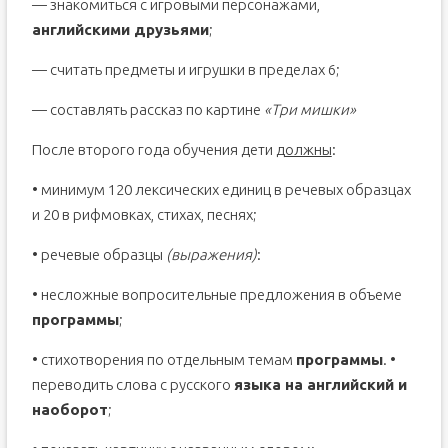
— знакомиться с игровыми персонажами,
английскими друзьями
;
— считать предметы и игрушки в пределах 6;
— составлять рассказ по картине
«Три мишки»
После второго года обучения дети
должны
:
• минимум 120 лексических единиц в речевых образцах
и 20 в рифмовках, стихах, песнях;
• речевые образцы
(выражения)
:
• несложные вопросительные предложения в объеме
программы
;
• стихотворения по отдельным темам
программы
. •
переводить слова с русского
языка на английский и
наоборот
;