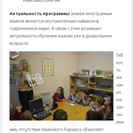
языковых понятий.
Актуальность программы:
знание иностранных
языков является неотъемлемым навыком в
современном мире. В связи с этим возникает
актуальность обучения языкам уже в дошкольном
возрасте.
Гиб
кос
ть
ме
хан
из
ма
зап
ом
ина
ния, отсутствие языкового барьера объясняет