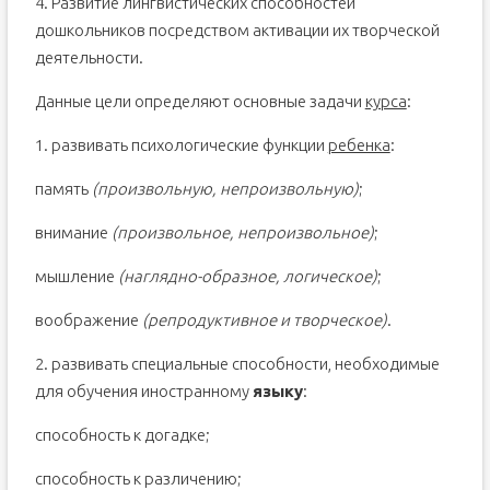
4. Развитие лингвистических способностей
дошкольников посредством активации их творческой
деятельности.
Данные цели определяют основные задачи
курса
:
1. развивать психологические функции
ребенка
:
память
(произвольную, непроизвольную)
;
внимание
(произвольное, непроизвольное)
;
мышление
(наглядно-образное, логическое)
;
воображение
(репродуктивное и творческое)
.
2. развивать специальные способности, необходимые
для обучения иностранному
языку
:
способность к догадке;
способность к различению;