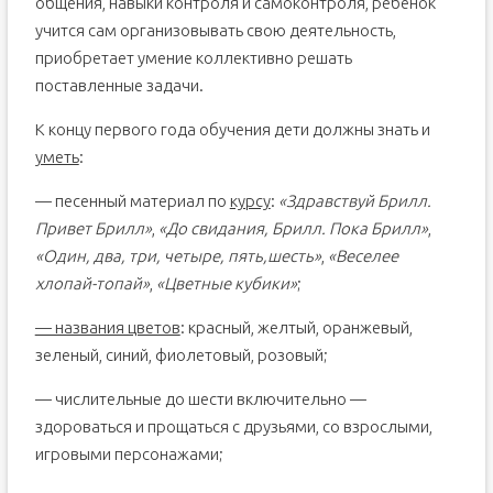
общения, навыки контроля и самоконтроля, ребенок
учится сам организовывать свою деятельность,
приобретает умение коллективно решать
поставленные задачи.
К концу первого года обучения дети должны знать и
уметь
:
— песенный материал по
курсу
:
«Здравствуй Брилл.
Привет Брилл»
,
«До свидания, Брилл. Пока Брилл»
,
«Один, два, три, четыре, пять,шесть»
,
«Веселее
хлопай-топай»
,
«Цветные кубики»
;
— названия цветов
: красный, желтый, оранжевый,
зеленый, синий, фиолетовый, розовый;
— числительные до шести включительно —
здороваться и прощаться с друзьями, со взрослыми,
игровыми персонажами;