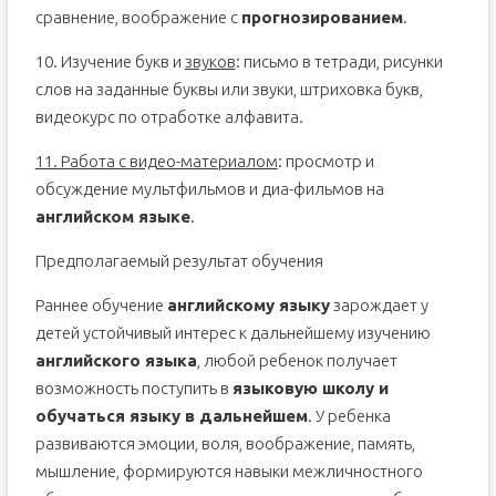
сравнение, воображение с
прогнозированием
.
10. Изучение букв и
звуков
: письмо в тетради, рисунки
слов на заданные буквы или звуки, штриховка букв,
видеокурс по отработке алфавита.
11. Работа с видео-материалом
: просмотр и
обсуждение мультфильмов и диа-фильмов на
английском языке
.
Предполагаемый результат обучения
Раннее обучение
английскому языку
зарождает у
детей устойчивый интерес к дальнейшему изучению
английского языка
, любой ребенок получает
возможность поступить в
языковую школу и
обучаться языку в дальнейшем
. У ребенка
развиваются эмоции, воля, воображение, память,
мышление, формируются навыки межличностного