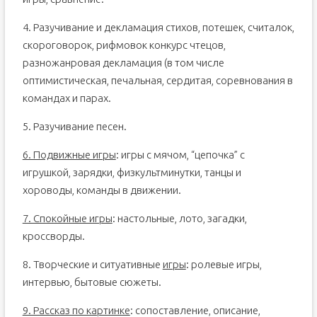
4. Разучивание и декламация стихов, потешек, считалок,
скороговорок, рифмовок конкурс чтецов,
разножанровая декламация (в том числе
оптимистическая, печальная, сердитая, соревнования в
командах и парах.
5. Разучивание песен.
6. Подвижные игры
: игры с мячом, “цепочка” с
игрушкой, зарядки, физкультминутки, танцы и
хороводы, команды в движении.
7. Спокойные игры
: настольные, лото, загадки,
кроссворды.
8. Творческие и ситуативные
игры
: ролевые игры,
интервью, бытовые сюжеты.
9. Рассказ по картинке
: сопоставление, описание,