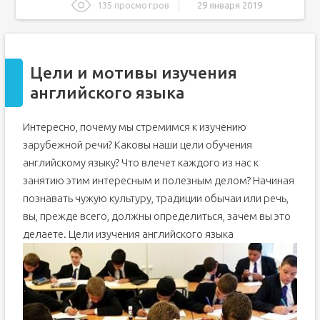
135 просмотров
29 января 2019
Цели и мотивы изучения английского языка
Как мотивировать себя учиться?
Цели и мотивы изучения
Зачем знать английский?
английского языка
Как выучить английский тем, кто хочет
превзойти свои возможности?
Некоторые проблемы обучения английскому языку в
Интересно, почему мы стремимся к изучению
вузе
зарубежной речи? Каковы наши цели обучения
Цели, мотивация и план изучения английского языка
английскому языку? Что влечет каждого из нас к
Цели изучения английского языка
занятию этим интересным и полезным делом? Начиная
План изучения английского языка
познавать чужую культуру, традиции обычаи или речь,
Мотивация изучения английского языка.
вы, прежде всего, должны определиться, зачем вы это
делаете.
Цели изучения английского языка