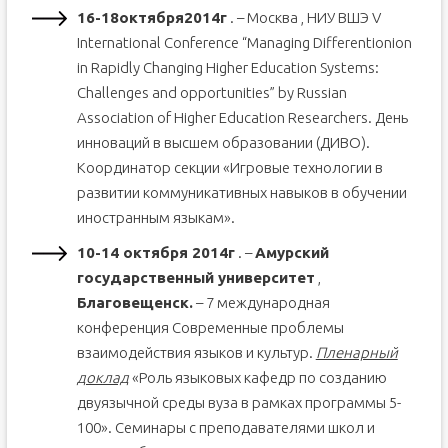
16-18
октября
2014
г
. – Москва , НИУ ВШЭ V
International Conference “Managing Differentionion
in Rapidly Changing Higher Education Systems:
Challenges and opportunities” by Russian
Association of Higher Education Researchers. День
инноваций в высшем образовании (ДИВО).
Координатор секции «Игровые технологии в
развитии коммуникативных навыков в обучении
иностранным языкам».
10-14 октября 2014г
. –
Амурский
государственный университет
,
Благовещенск.
– 7 международная
конференция Современные проблемы
взаимодействия языков и культур.
Пленарный
доклад
«Роль языковых кафедр по созданию
двуязычной среды вуза в рамках программы 5-
100». Семинары с преподавателями школ и