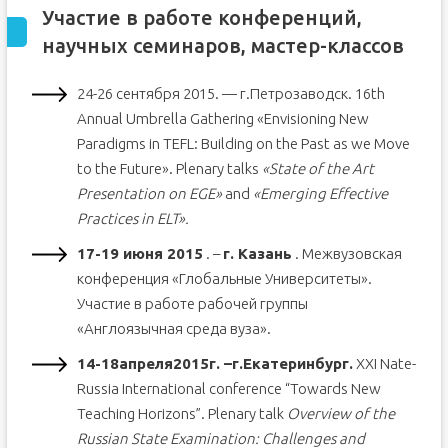
Участие в работе конференций,
научных семинаров, мастер-классов
24-26 сентября 2015. — г.Петрозаводск. 16th
Annual Umbrella Gathering «Envisioning New
Paradigms in TEFL: Building on the Past as we Move
to the Future». Plenary talks
«State of the Art
Presentation on EGE»
and
«Emerging Effective
Practices in ELT».
17-19 июня 2015
. –
г. Казань
. Межвузовская
конференция «Глобальные Университеты».
Участие в работе рабочей группы
«Англоязычная среда вуза».
14-18
апреля
2015
г
. –
г
.
Екатеринбург
.
XXI Nate-
Russia International conference “Towards New
Teaching Horizons”. Plenary talk
Overview of the
Russian State Examination: Challenges and