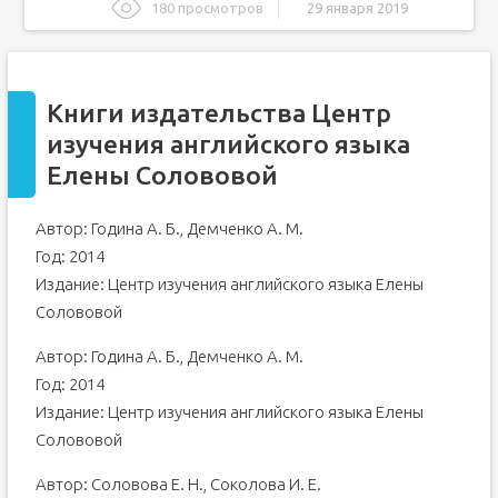
180 просмотров
29 января 2019
Книги издательства Центр изучения английского языка
Елены Солововой
Соловова Елена Николаевна
Книги издательства Центр
Полномочия / обязанности
изучения английского языка
Образование, учёные степени
Елены Солововой
Дополнительное образование / Повышение
квалификации / Стажировки
Участие в международных проектах
Автор: Година А. Б., Демченко А. М.
Год: 2014
Участие в национальных проектах
Издание: Центр изучения английского языка Елены
Профессиональные интересы
Солововой
Выпускные квалификационные работы студентов
Достижения и поощрения
Автор: Година А. Б., Демченко А. М.
Учебные курсы (2018/2019 уч. год)
Год: 2014
Издание: Центр изучения английского языка Елены
Учебные курсы (2017/2018 уч. год)
Солововой
Учебные курсы (2016/2017 уч. год)
Учебные курсы (2015/2016 уч. год)
Автор: Соловова Е. Н., Соколова И. Е.