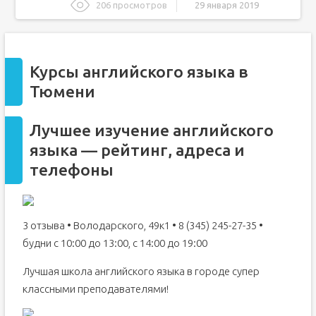
206 просмотров
29 января 2019
Курсы английского языка в Тюмени
Лучшее изучение английского языка — рейтинг, адреса
и телефоны
Курсы английского языка в
Курсы английского языка в Тюмени — цены
Тюмени
Курсы английского в Тюмени
Рейтинг курсов английского языка в Тюмени на 4 января
2019 года
Лучшее изучение английского
Последние отзывы
языка — рейтинг, адреса и
Рейтинг курсов английского языка в Тюмени на 1 марта
телефоны
2018 года
Royal English
Программы обучения
3 отзыва • Володарского, 49к1 • 8 (345) 245-27-35 •
Разговорный клуб
будни с 10:00 до 13:00, с 14:00 до 19:00
Преподаватели
Лучшая школа английского языка в городе супер
классными преподавателями!