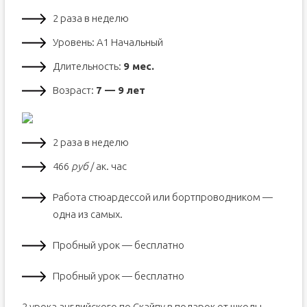
2 раза в неделю
Уровень: А1 Начальный
Длительность:
9 мес.
Возраст:
7 — 9 лет
2 раза в неделю
466
руб
/ ак. час
Работа стюардессой или бортпроводником —
одна из самых.
Пробный урок — бесплатно
Пробный урок — бесплатно
2 урока английского по Скайпу в подарок от школы