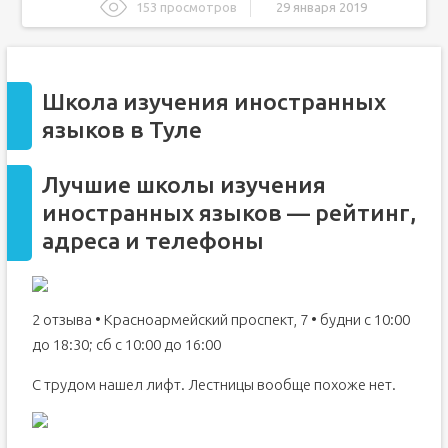
153 просмотров
29 января 2019
Школа изучения иностранных языков в Туле
Лучшие школы изучения иностранных языков —
рейтинг, адреса и телефоны
Школа изучения иностранных
Где в Туле изучить иностранный язык
языков в Туле
EXPRESS, Центр иностранных языков
Карьера, школа иностранных языков
Лучшие школы изучения
Данко, школа иностранных языков
иностранных языков — рейтинг,
Иностранный язык для взрослых
адреса и телефоны
Иностранный язык для детей
BigApple, школа иностранных языков
SkillSet, школа английского языка
2 отзыва • Красноармейский проспект, 7 • будни с 10:00
Бизнес-лицей
до 18:30; сб с 10:00 до 16:00
Центры изучения английского языка в туле
С трудом нашел лифт. Лестницы вообще похоже нет.