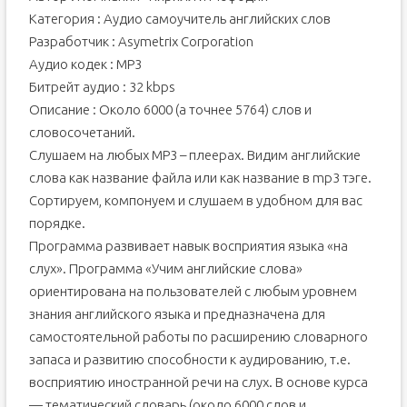
Категория : Аудио самоучитель английских слов
Разработчик : Asymetrix Corporation
Аудио кодек : MP3
Битрейт аудио : 32 kbps
Описание : Около 6000 (а точнее 5764) слов и
словосочетаний.
Слушаем на любых МР3 – плеерах. Видим английские
слова как название файла или как название в mp3 тэге.
Сортируем, компонуем и слушаем в удобном для вас
порядке.
Программа развивает навык восприятия языка «на
слух». Программа «Учим английские слова»
ориентирована на пользователей с любым уровнем
знания английского языка и предназначена для
самостоятельной работы по расширению словарного
запаса и развитию способности к аудированию, т.е.
восприятию иностранной речи на слух. В основе курса
— тематический словарь (около 6000 слов и