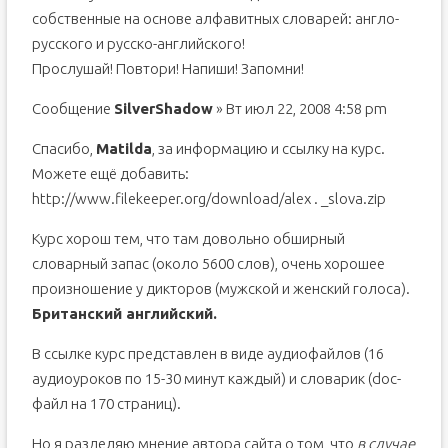
собственные на основе алфавитных словарей: англо-
русского и русско-английского!
Прослушай! Повтори! Напиши! Запомни!
Сообщение
SilverShadow
» Вт июл 22, 2008 4:58 pm
Спасибо,
Matilda
, за информацию и ссылку на курс.
Можете ещё добавить:
http://www.filekeeper.org/download/alex . _slova.zip
Курс хорош тем, что там довольно обширный
словарный запас (около 5600 слов), очень хорошее
произношение у дикторов (мужской и женский голоса).
Британский английский.
В ссылке курс представлен в виде аудиофайлов (16
аудиоуроков по 15-30 минут каждый) и словарик (doc-
файл на 170 страниц).
Но я разделяю мнение автора сайта о том, что
в случае