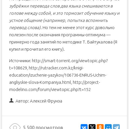
зубрёжки перевода слов два языка смешиваются в
голове между собой, и это тормозит обучение языку и
устное общение (например, попытка вспомнить
перевод слова)
. Но тем не менее этот курс довольно
полезен после окончания программы-оптимума —
примерно года занятий по методике Т. Байтукалова (Я
купил и прочитал его книгу).
Источники: http://smart-torrent.org/viewtopic.php?
t=108629, http://rutracker.com.kz/knigi-
education/izuchenie-yazykov/106736-ENRUS-Uchim-
angliyskie-slova-Kompaniya.html, http://project-
modelino.com/forum/viewtopic.php?t=152
Автор:
Алексей Фрунза
5 500 просмотров