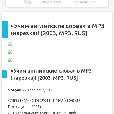
5 500 просмотров
29 января 2019
«Учим английские слова» в MP3 (нарезка)! [2003, MP3,
RUS]
«Учим английские слова» в MP3 (нарезка)! [2003,
MP3, RUS]
«Учим английские слова» в MP3
[EN/RUS] Учим английские слова (Компания «Кирилл и
(нарезка)! [2003, MP3, RUS]
Мефодий») [MP3, 22050Hz, mono, 32kbps+Doc]
Проект Моделино
Скачать аудио курс "Учим английские слова". Кирилл
Скачать аудио курс "Учим английские слова".
Кирилл
«Учим английские слова» в MP3
(нарезка)! [2003, MP3, RUS]
Stepan
» 20 авг 2017, 10:13
«Учим английские слова» в МР3 (нарезка)!
Год выпуска : 2003 г.
Автор : Компания «Кирилл и Мефодий»