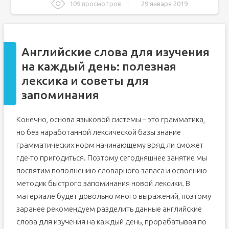
109 просмотров
29 января 2019
Английские слова для изучения на каждый день:
полезная лексика и советы для запоминания
Советы по изучению английской лексики
Английские слова для изучения
Учим английские слова с картинками и аудио
на каждый день: полезная
Самые нужные английские слова для детей — с
картинками, переводом и четким произношением
лексика и советы для
запоминания
Конечно, основа языковой системы – это грамматика,
но без наработанной лексической базы знание
грамматических норм начинающему вряд ли сможет
где-то пригодиться. Поэтому сегодняшнее занятие мы
посвятим пополнению словарного запаса и освоению
методик быстрого запоминания новой лексики. В
материале будет довольно много выражений, поэтому
заранее рекомендуем разделить данные английские
слова для изучения на каждый день, прорабатывая по