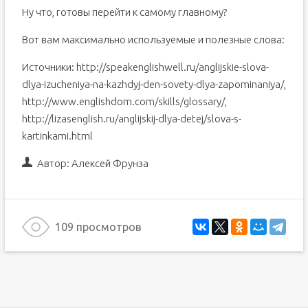
Ну что, готовы перейти к самому главному?
Вот вам максимально используемые и полезные слова:
Источники: http://speakenglishwell.ru/anglijskie-slova-
dlya-izucheniya-na-kazhdyj-den-sovety-dlya-zapominaniya/,
http://www.englishdom.com/skills/glossary/,
http://lizasenglish.ru/anglijskij-dlya-detej/slova-s-
kartinkami.html
Автор:
Алексей Фрунза
109 просмотров