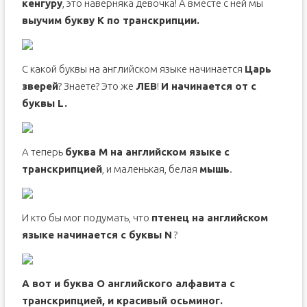
кенгуру
, это наверняка девочка! А вместе с ней мы
выучим букву K по транскрипции.
С какой буквы на английском языке начинается
Царь
зверей
? Знаете? Это же
ЛЕВ
!
И начинается от с
буквы L.
А теперь
буква M на английском языке с
транскрипцией
, и маленькая, белая
мышь
.
И кто бы мог подумать, что
птенец на английском
языке начинается с буквы N
?
А вот и буква O английского алфавита с
транскрипцией, и красивый осьминог.