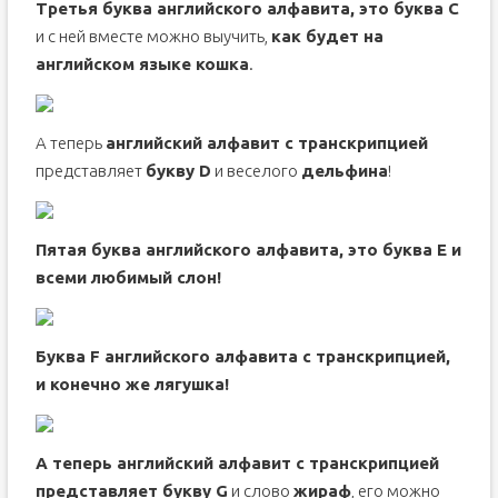
Третья буква английского алфавита, это буква C
и с ней вместе можно выучить,
как будет на
английском языке кошка
.
А теперь
английский алфавит с транскрипцией
представляет
букву D
и веселого
дельфина
!
Пятая буква английского алфавита, это буква E и
всеми любимый слон!
Буква F английского алфавита с транскрипцией,
и конечно же лягушка!
А теперь английский алфавит с транскрипцией
представляет букву G
и слово
жираф
, его можно