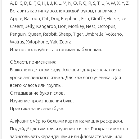
A, B, C, D, E, F, G, H, I, J, K, L, M, N, O, P, Q, R, S, T, U, V, W, X, Y, Z
Карточки с буквами английского алфавита
Вставить картинку возле каждой буквы, например:
Карточки английского алфавита с картинками для
Apple, Balloon, Cat, Dog, Elephant, Fish, Giraffe, Horse, Ice
детей, буквы A-I
Cream, Jelly, Kangaroo, Lion, Monkey, Nest, Octopus,
Карточки английского алфавита с картинками для
детей, буквы J-R
Penguin, Queen, Rabbit, Sheep, Tiger, Umbrella, Volcano,
Walrus, Xylophone, Yak, Zebra
Или воспользуйтесь готовыми шаблонами.
Область применения:
В школе и детском саду. Алфавит для распечатки на
уроки английского языка. Для каждого ученика. Для
всего класса или группы.
Отгадывание букв и слов.
Изучение произношения букв.
Практика написания букв.
Алфавит с чёрно-белыми картинками для раскраски.
Подойдёт детям для изучения в игре. Раскраски можно
зарисовывать карандашами или фломастерами, или