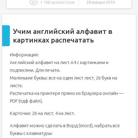
1 168 просмотров
29 января 2019
Учим английский алфавит в картинках распечатать
Английский алфавит для детей с картинками
Учим английский алфавит в
Английский алфавит с транскрипцией в картинках.
картинках распечатать
Английский алфавит с транскрипцией и русским
произношением:
А теперь английский алфавит с транскрипцией и
Информация:
картинками для детей
Английский алфавит на лист А4 с картинками и
Английский алфавит в картинках для детей распечатать,
карточки с английскими буквами скачать
подписями. Для печати.
Английский алфавит в картинках для детей, английский
Маленькие буквы: все на один лист лист, 26 букв на
алфавит для детей распечатать, английский алфавит с
произношением
листе.
Изучать «Английский алфавит в картинках» с детьми
Распечатка на принтере прямо из браузера онлайн —
очень просто.
PDF (пдф файл).
Карточки с буквами английского алфавита
Карточки с буквами английского алфавита
Карточки: 26 на лист, 4 на лист.
Карточки с буквами английского алфавита
Алфавит можно сделать в Ворд (Word), набрать все
Карточки с буквами английского алфавита
буквы с клавиатуры:
Карточки с буквами английского алфавита