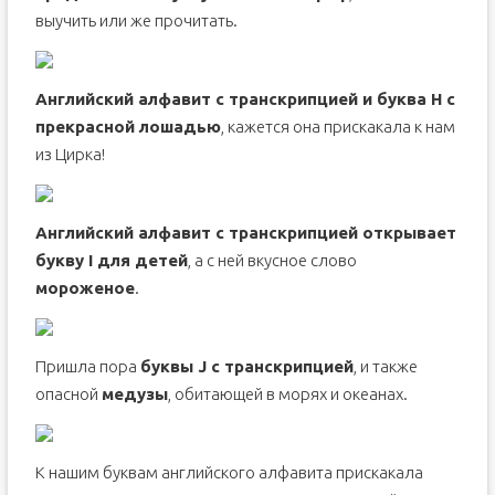
выучить или же прочитать.
Английский алфавит с транскрипцией и буква H с
прекрасной лошадью
, кажется она прискакала к нам
из Цирка!
Английский алфавит с транскрипцией открывает
букву I для детей
, а с ней вкусное слово
мороженое
.
Пришла пора
буквы J с транскрипцией
, и также
опасной
медузы
, обитающей в морях и океанах.
К нашим буквам английского алфавита прискакала