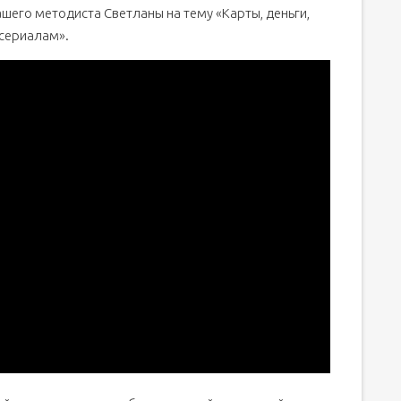
шего методиста Светланы на тему «Карты, деньги,
 сериалам».