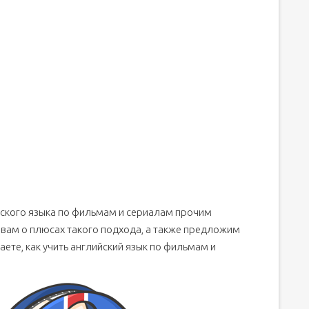
зговорные формы слов и сленг
ыка
ы
 простые приемы
ео
 начинающего до продвинутого уровня
ского языка по фильмам и сериалам прочим
вам о плюсах такого подхода, а также предложим
ете, как учить английский язык по фильмам и