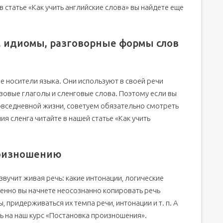
в статье «Как учить английские слова» вы найдете еще
ы, идиомы, разговорные формы слов
ые носители языка. Они используют в своей речи
овые глаголы и сленговые слова. Поэтому если вы
овседневной жизни, советуем обязательно смотреть
я сленга читайте в нашей статье «Как учить
роизношению
звучит живая речь: какие интонации, логические
пенно вы начнете неосознанно копировать речь
, придерживаться их темпа речи, интонации и т. п. А
ь на наш курс «Постановка произношения».