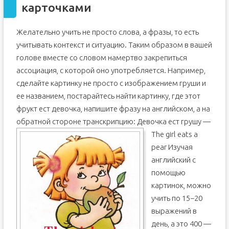
карточками
Желательно учить не просто слова, а фразы, то есть
учитывать контекст и ситуацию. Таким образом в вашей
голове вместе со словом намертво закрепиться
ассоциация, с которой оно употребляется. Например,
сделайте картинку не просто с изображением груши и
ее названием, постарайтесь найти картинку, где этот
фрукт ест девочка, напишите фразу на английском, а на
обратной стороне транскрипцию:
Девочка ест грушу —
The girl eats a
pear Изучая
английский с
помощью
картинок, можно
учить по 15−20
выражений в
день, а это 400 —