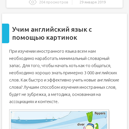
204 просмотров
29 января 2019
Учим английский язык с помощью картинок
Рекомендации по работе с карточками
Учим английский язык с
Первоочередная задача
помощью картинок
150 полезных ссылок для самостоятельного изучения
английского
Аудирование
При изучении иностранного языка всем нам
Грамматика
необходимо наработать минимальный словарный
Как учить английский язык по картинкам?
запас. Для того, чтобы начать хоть как-то общаться,
8 приемов, которые помогут учить английский по
необходимо хорошо знать примерно 3 000 английских
картинкам
слов. Как быстро и эффективно учить новые английские
слова? Лучшим способом изучения иностранных слов,
будет не зубрежка, а методика, основанная на
ассоциациях и контексте.