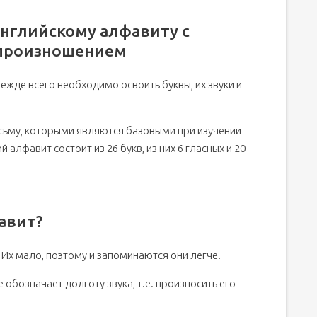
английскому алфавиту с
 произношением
режде всего необходимо освоить буквы, их звуки и
сьму, которыми являются базовыми при изучении
алфавит состоит из 26 букв, из них 6 гласных и 20
авит?
 Их мало, поэтому и запоминаются они легче.
 обозначает долготу звука, т.е. произносить его