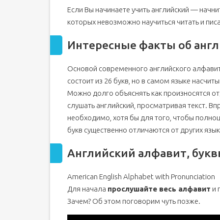
Если Вы начинаете учить английский — начнит
Прописные Буквы Английского Алфавита
которых невозможно научиться читать и писа
Транскрипция Английского Алфавита
Таблица и упражнения по английскому алфавит
Интересные факты об анг
Как быстро запомнить алфавит?
Игры на запоминание английского алфавита
Основой современного английского алфавит
состоит из 26 букв, но в самом языке насчит
Интересные факты
Можно долго объяснять как произносятся от
Я выучил алфавит, что учить дальше?
слушать английский, просматривая текст. Вп
Английский алфавит (English Alphabet). Буквы, 
необходимо, хотя бы для того, чтобы полно
Английские буквы – давайте знакомиться
букв существенно отличаются от других язык
Немного истории
Звуки английского языка
Английский алфавит, букв
Методы запоминания английского алфавита
American English Alphabet with Pronunciation
Как обучать ребенка
Для начала
прослушайте весь алфавит
и 
Совет первый
Зачем? Об этом поговорим чуть позже.
Совет второй
Совет третий