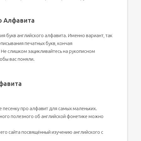
о Алфавита
ия букв английского алфавита. Именно вариант, так
еписывания печатных букв, кончая
 Не слишком зацикливайтесь на рукописном
тобы вас поняли.
фавита
е песенку про алфавит для самых маленьких.
 много полезного об английской фонетике можно
его сайта посвящённый изучению английского с