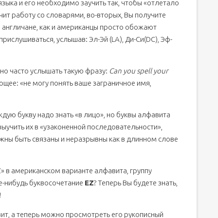
зыка и его необходимо заучить так, чтобы «отлетало
гчит работу со словарями, во-вторых, Вы получите
 англичане, как и американцы просто обожают
рислушиваться, услышав: Эл-Эй (LA), Ди-Си(DC), Эф-
но часто услышать такую фразу:
Can you spell your
ющее: «не могу понять ваше заграничное имя,
ждую букву надо знать «в лицо», но буквы алфавита
 выучить их в «узаконенной последовательности»,
лжны быть связаны и неразрывны как в длинном слове
«Z» в американском варианте алфавита, группу
е-нибудь буквосочетание
EZ
? Теперь Вы будете знать,
!
ит, а теперь можно просмотреть его рукописный