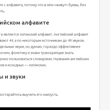
е с алфавита, потому что в нём «живут» буквы, без
ть.
у с транскрипцией и русским произношением
лийском алфавите
а является латинский алфавит. Английский алфавит
ывают 44, а по некоторым источникам до 49 звуков.
дельные звуки, но думаю, гораздо эффективнее
рочем, фонетику и знаки транскрипции знать
звуки, методы запоминания
ценно пользоваться словарями. Названия английских
ов и исходных — латинских.
ы и звуки
постарайтесь выучить его наизусть.