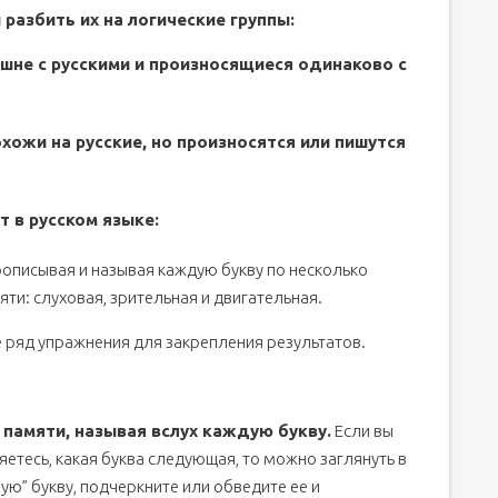
 разбить их на логические группы:
шне с русскими и произносящиеся одинаково с
хожи на русские, но произносятся или пишутся
т в русском языке:
рописывая и называя каждую букву по несколько
яти: слуховая, зрительная и двигательная.
те ряд упражнения для закрепления результатов.
 памяти, называя вслух каждую букву.
Если вы
яетесь, какая буква следующая, то можно заглянуть в
ую” букву, подчеркните или обведите ее и