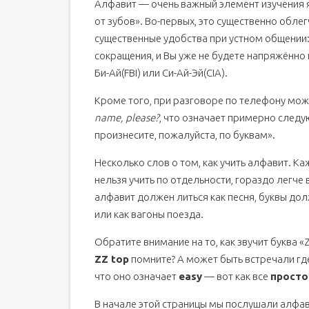
Алфавит — очень важный элемент изучения я
от зубов». Во-первых, это существенно обле
существенные удобства при устном общении:
сокращения, и Вы уже не будете напряжённо п
Би-Ай(FBI) или Си-Ай-Эй(CIA).
Кроме того, при разговоре по телефону мож
name, please?
, что означает примерно следу
произнесите, пожалуйста, по буквам».
Несколько слов о том, как учить алфавит. Ка
нельзя учить по отдельности, гораздо легче
алфавит должен литься как песня, буквы до
или как вагоны поезда.
Обратите внимание на то, как звучит буква 
ZZ top
помните? А может быть встречали гд
что оно означает
easy
— вот как все
просто
В начале этой страницы мы послушали алфав