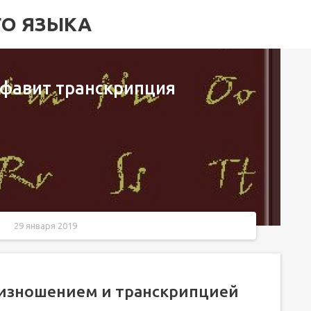
ГО ЯЗЫКА
лфавит транскрипция
29 января 2019
крипцией
оизношением и транскрипцией
у по отдельности