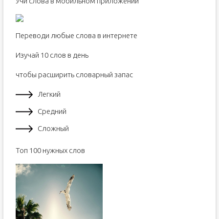
Учи слова в мобильном приложении
Какие слова учить на английском языке?
Самые важные слова в английском языке
Как превратить изучение английского в привычку?
Переводи любые слова в интернете
Как не растерять приобретенные знания?
Изучай 10 слов в день
чтобы расширить словарный запас
Легкий
Средний
Сложный
Toп 100 нужных слов