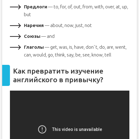
Предлоги
— to, for, of, out, from, with, over, at, up,
but
Наречия
— about, now, just, not
Союзы
— and
Глаголы
— get, was, is, have, don`t, do, are, went,
can, would, go, think, say, be, see, know, tell
Как превратить изучение
английского в привычку?