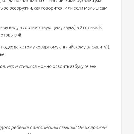
, когда познакомиться с английскими буквами уже
ь во всеоружии, как говорится. Или если малыш сам
ему виду и соответствующему звуку) в 2 годика. К
отовы в 4!
 подхода к этому коварному английскому алфавиту)).
ье:
ов, игр и стишков
можно освоить азбуку очень
дого ребенка с английским языком! Он их должен