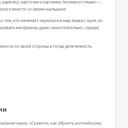
идеи игр, карточки и картинки, песенки и стишки —
й: 9 самых интересных
ийского вместе со своим малышом!
 тем, кто начинает окунаться в мир языка с нуля, но
ользовать материалы даже самостоятельно, слушая,
ности со своей стороны и тогда увлеченность
учать английский язык с ребенком
ь английский
ии
ьезная мама: «Скажите, как обучить английскому