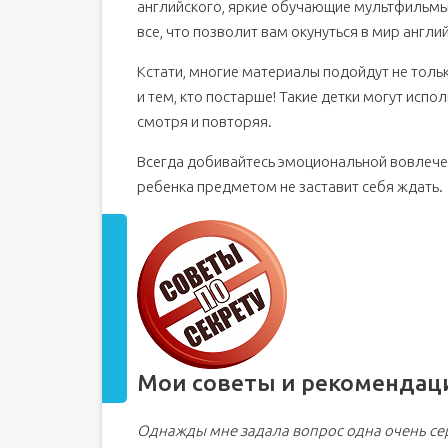
английского, яркие обучающие мультфильмы, 
Сайты для изучения английского языка для дете
все, что позволит вам окунуться в мир англ
1. study-languages-online.com
Кстати, многие материалы подойдут не только
2. teremoc.ru
и тем, кто постарше! Такие детки могут исп
3. freddiesville.com
смотря и повторяя.
4. starfall.com
Всегда добивайтесь эмоциональной вовлечен
5. childrensbooksonline.org
ребенка предметом не заставит себя ждать.
6. funenglishgames.com
7. cambridgeenglish.org
8. multimedia-english.com
9. englishclub.com
Английский для детей: когда и как начинать из
В каком возрасте ребенку лучше начинать учит
Английский язык малышам в 3-4 годика
Мои советы и рекомендац
С чего начать
Английский для детей 5-7 лет
Однажды мне задала вопрос одна очень сер
Мультфильмы