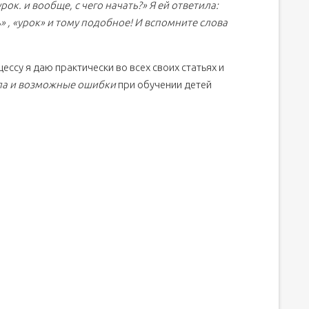
рок. и вообще, с чего начать?» Я ей ответила:
» , «урок» и тому подобное! И вспомните слова
су я даю практически во всех своих статьях и
ла и возможные ошибки
при обучении детей