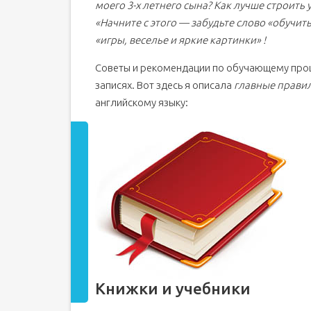
моего 3-х летнего сына? Как лучше строить у
Английский язык для младших школьников
«Начните с этого — забудьте слово «обучить
Грамматика
«игры, веселье и яркие картинки» !
Игры и сайты
Советы и рекомендации по обучающему процес
записях. Вот здесь я описала
главные прави
английскому языку:
Книжки и учебники