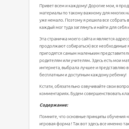
Привет всем и каждому! Дорогие мои, я п
Алфавит
материалы по такому важному для многих на
Слова для детей по темам
уже немало. Поэтому я решила все собрать в 
Цвета на английском
каждый мог туда заглянуть и найти для себя и
Мультфильмы
Эта страничка моего сайта и является адрес
Обучающие видео уроки
продолжают собираться) все необходимые м
Песенки и Видео-песенки
пригодятся самым маленьким представителям 
Игры
родителям или учителям. Здесь есть мои мат
Сказки
интернета, выбрала лучшее и представляю в
Стишки
бесплатным и доступным каждому ребенку!
Скороговорки
Кстати, обязательно озвучивайте свои вопр
Рифмы
комментариях. Будем совершенствовать кла
Читайте интересное по теме:
Текст на английском языке «Новый щенок»
Содержание:
Цифры для детей на английском языке — красо
Помните, что основные принципы обучения «
Чтение буквы «y» в коротких и длинных словах
игровая форма ! Так вот здесь все именно 
Ох, эта транскрипция. Нужна ли она детям при 