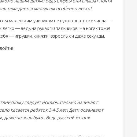
 знакомо нашим детям! Ведь цифры они слышат почти
ная тема дается малышам особенно легко!
всем маленьким ученикам не нужно знать все числа —
 легко — ведь на руках 10 пальчиков! На ногах тоже!
себя — игрушки, книжки, взрослых и даже секунды.
дойти!
нглийскому следует исключительно начиная с
ело касается ребяток 3-4-5 лет! Дети осваивают
даже не зная букв . Ведь русский же они