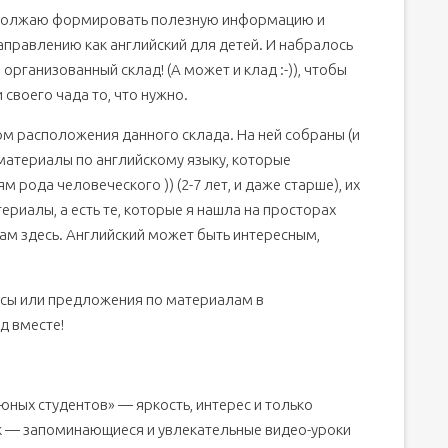
родолжаю формировать полезную информацию и
правлению как английский для детей. И набралось
организованный склад! (А может и клад :-)), чтобы
 своего чада то, что нужно.
ом расположения данного склада. На ней собраны (и
атериалы по английскому языку, которые
рода человеческого )) (2-7 лет, и даже старше), их
ериалы, а есть те, которые я нашла на просторах
ам здесь. Английский может быть интересным,
осы или предложения по материалам в
д вместе!
чно и интересно!
юных студентов» — яркость, интерес и только
так — запоминающиеся и увлекательные видео-уроки
изучении английского языка?