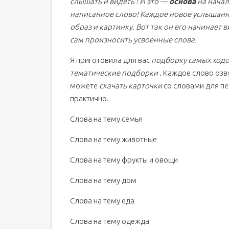
слышать и видеть ! И это —
основа
на начал
написанное слово! Каждое новое услышанн
образ и картинку. Вот так он его начинает
сам произносить усвоенные слова.
Я приготовила для вас
подборку самых ходо
тематические подборки
. Каждое слово озву
можете
скачать карточки
со словами для печ
практично.
Слова на тему семья
Слова на тему животные
Слова на тему фрукты и овощи
Слова на тему дом
Слова на тему еда
Слова на тему одежда