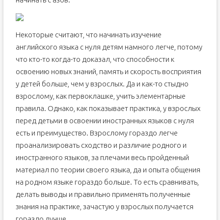
Английский.НАУЧУ ЧИТАТЬ ЛЮБОГО ЗА 15 уроков!
Уроки английского чтения с нуля. Ирина Колосова.
Некоторые считают, что начинать изучение
английского языка с нуля детям намного легче, потому
что кто-то когда-то доказал, что способности к
освоению новых знаний, память и скорость восприятия
у детей больше, чем у взрослых. Да и как-то стыдно
взрослому, как первоклашке, учить элементарные
правила. Однако, как показывает практика, у взрослых
перед детьми в освоении иностранных языков с нуля
есть и преимущество. Взрослому гораздо легче
проанализировать сходство и различие родного и
иностранного языков, за плечами весь пройденный
материал по теории своего языка, да и опыта общения
на родном языке гораздо больше. То есть сравнивать,
делать выводы и правильно применять полученные
знания на практике, зачастую у взрослых получается
гораздо лучше.