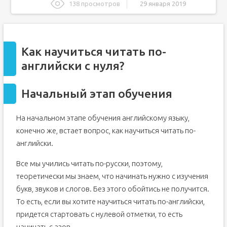
138 просмотров
29 января 2019
Как научиться читать по-английски с нуля?
Начальный этап обучения
Как научиться читать по-
Правила чтения английских гласных
английски с нуля?
Ирина Колосова
Подробнее об Ирине Колосовой
Начальный этап обучения
Уроки английского языка Ирины Колосовой
LiveInternet
LiveInternet
На начальном этапе обучения английскому языку,
-
Метки
конечно же, встает вопрос, как научиться читать по-
-
Рубрики
английски.
-
Музыка
Все мы учились читать по-русски, поэтому,
-
Всегда под рукой
теоретически мы знаем, что начинать нужно с изучения
-
Я - фотограф
букв, звуков и слогов. Без этого обойтись не получится.
-
Поиск по дневнику
То есть, если вы хотите научиться читать по-английски,
-
Подписка по e-mail
придется стартовать с нулевой отметки, то есть
-
Статистика
начинать с азов.