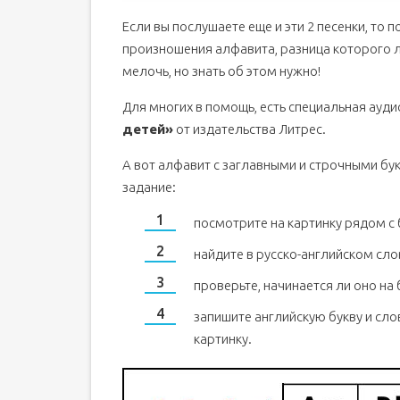
Если вы послушаете еще и эти 2 песенки, то 
произношения алфавита, разница которого л
мелочь, но знать об этом нужно!
Для многих в помощь, есть специальная ауд
детей»
от издательства Литрес.
А вот алфавит с заглавными и строчными б
задание:
посмотрите на картинку рядом с 
найдите в русско-английском сл
проверьте, начинается ли оно на 
запишите английскую букву и сло
картинку.