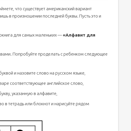
поймете, что существует американский вариант
ишь в произношении последней буквы. Пусть это и
иокнига для самых маленьких —
«Алфавит для
уквами. Попробуйте проделать с ребенком следующее
буквой и назовите слово на русском языке,
оваре соответствующее английское слово,
букву, указанную в алфавите,
во в тетрадь или блокнот и нарисуйте рядом