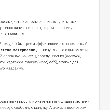
зрослых, которые только начинают учить язык —
ийский алфавит
ершенно ничего не знают, а произношение для
вит
тся справиться.
 тому, как быстрее и эффективнее его запомнить. У
итанская версия
ество материалов
для визуального ознакомления
ей и произношением
), прослушивания (
песенки,
ская версия)
ти (
карточки, плакат (word, pdf)
), а также для
 Максом
игр и заданий
.
торые вы не просто можете читать и слушать онлайн у
ть в любую свободную минутку. А сначала посмотрим