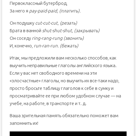
Первоклассный бутерброд,
За него я
pay-paid-paid, (платить).
Он подушку
cut-cut-cut, (резать)
Брата в ванной
shut-shut-shut, (закрывать)
Он соседу
ring-rang-rung (звонить)
И, конечно,
run-ran-run. (бежать)
Итак, мы предложили вам несколько способов, как
выучить неправильные глаголы английского языка.
Если у вас нет свободного времени на эти
«злосчастные» глаголы, но выучить их все-таки надо,
просто бросьте таблицу глаголов к себе в сумку и
просматривайте ее при любом удобном случае — на
учебе, на работе, в транспорте и т. д.
Ваша зрительная память обязательно поможет вам
запомнить их!