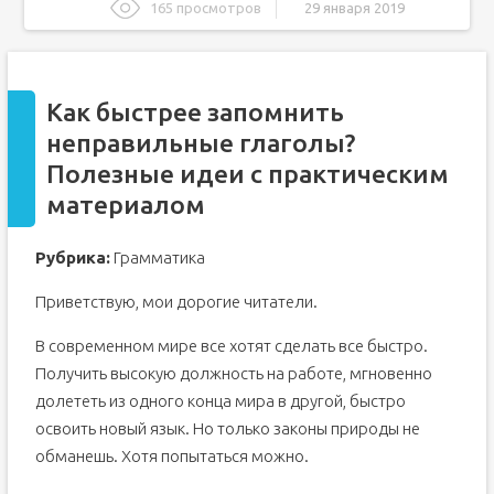
165 просмотров
29 января 2019
Как быстрее запомнить неправильные глаголы?
Полезные идеи с практическим материалом
Самая большая ошибка
Как быстрее запомнить
Как быстро выучить неправильные глаголы по
английскому языку: топ глаголов, таблицы, стихи
неправильные глаголы?
Топ – 50 и топ – 100 неправильных глаголов
Полезные идеи с практическим
Группировка слов
материалом
Идентичные формы
Как легко выучить английские неправильные глаголы?
Рубрика:
Грамматика
Старый добрый метод — зазубрить наизусть!
Приветствую, мои дорогие читатели.
Шпаргалки еще никто не отменял!
В современном мире все хотят сделать все быстро.
Упражнения на неправильные глаголы
Получить высокую должность на работе, мгновенно
Предложения с неправильными глаголами
долететь из одного конца мира в другой, быстро
Занимательные неправильные глаголы
освоить новый язык. Но только законы природы не
обманешь. Хотя попытаться можно.