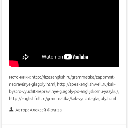
Источники: http://lizasenglish.ru/grammatika/zapomnit-
nepravilnye-glagoly.html, http://speakenglishwell.ru/kak-
bystro-vyuchit-nepravilnye-glagoly-po-anglijskomu-yazyku/,
http://englishfull.ru/grammatika/kak-vyuchit-glagoly.html
Автор:
Алексей Фрунза