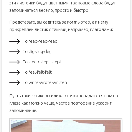
эти листочки будут цветными, так новые слова будут
запоминаться весело, просто и быстро.
Представьте, вы садитесь за компьютер, а к нему
прикреплен листик с такими, например, глаголами:
To read-read-read
To dig-dug-dug
To sleep-slept-slept
To feel-felt-felt
To write-wrote-written
Пусть такие стикеры или карточки попадаются вам на
глаза как можно чаще, частое повторение ускорит
запоминание.