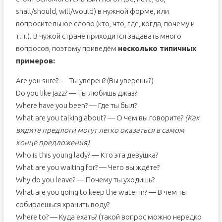
shall/should, will/would) в нужной форме, или
вопросительное слово (кто, что, где, когда, почему и
т.п.). В чужой стране приходится задавать много
вопросов, поэтому приведём
несколько типичных
примеров:
Are you sure? — Ты уверен? (Вы уверены?)
Do you like jazz? — Ты любишь джаз?
Where have you been? — Где ты был?
What are you talking about? — О чем вы говорите?
(Как
видите предлоги могут легко оказаться в самом
конце предложения)
Who is this young lady? — Кто эта девушка?
What are you waiting for? — Чего вы ждёте?
Why do you leave? — Почему ты уходишь?
What are you going to keep the water in? — В чем ты
собираешься хранить воду?
Where to? — Куда ехать? (такой вопрос можно нередко