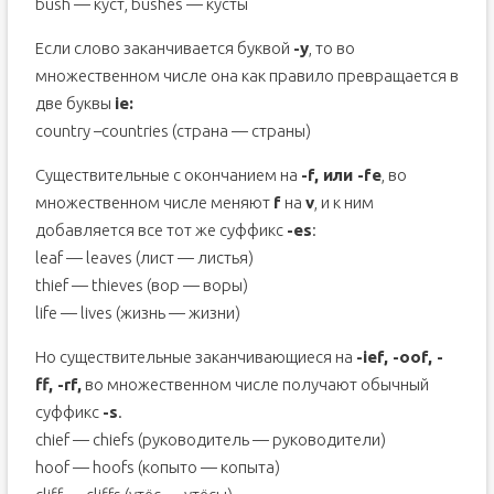
bush — куст, bushes — кусты
Если слово заканчивается буквой
-y
, то во
множественном числе она как правило превращается в
две буквы
ie:
country –countries (страна — страны)
Существительные с окончанием на
-f, или -fe
, во
множественном числе меняют
f
на
v
, и к ним
добавляется все тот же суффикс
-es
:
leaf — leaves (лист — листья)
thief — thieves (вор — воры)
life — lives (жизнь — жизни)
Но существительные заканчивающиеся на
-ief, -oof, -
ff, -rf,
во множественном числе получают обычный
суффикс
-s
.
chief — chiefs (руководитель — руководители)
hoof — hoofs (копыто — копыта)