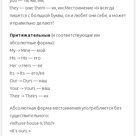
you — ты, вы, Вы,
they — они; them — их, им Местоимение «I» всегда
пишется с большой буквы, ох и любят они себя, а может
и правильно делают?
Притяжательные
(и соответствующие им
абсолютные формы):
My -> Mine — мой
His -> His — его
Her -> Hers — её
Its -> Its — его/её
Our -> Ours — наш
Your -> Yours — ваш
Their -> Theirs — их
Абсолютная форма местоимения употребляется без
существительного:
«Whose house is this?»
«It’s ours.»