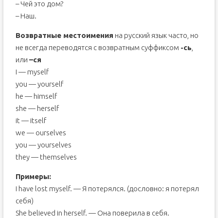
– Чей это дом?
– Наш.
Возвратные местоимения
на русский язык часто, но
не всегда переводятся с возвратным суффиксом
-сь
,
или
–ся
I — myself
you — yourself
he — himself
she — herself
it — itself
we — ourselves
you — yourselves
they — themselves
Примеры:
I have lost myself. — Я потерялся. (дословно: я потерял
себя)
She believed in herself. — Она поверила в себя.