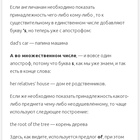
Если англичанам необходимо показать
принадлежность чего-либо кому-либо , то к
существительному в единственном числе добавляют
букву
‘s
, но теперь уже с апострофом:
dad’s car — папина машина
А во множественном числе
, — и вовсе один
апостроф, потому что буква
s
, как мы уже знаем, и так
есть в конце слова:
her relatives’ house — дом её родственников.
Если же необходимо показать принадлежность какого-
либо предмета чему-либо неодушевлённому, то чаще
используют следующее построение:
the root of the tree — корень дерева
Здесь, как видите, используется предлог
of
, при этом