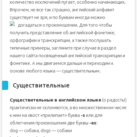
количество исключений пугает, особенно начинающих.
Впрочем, не все так страшно, английский алфавит
существует не зря, и по буквам иногда можно
догадаться о произношении
. Для того чтобы
получить представление об английской фонетике,
орфографии и транскрипции, а также послушать
типичные примеры, загляните при случае в раздел
нашего сайта посвящённый английской транскрипции и
фонетике. А мы двигаемся дальше и переходим к
основе любого языка — существительным.
Существительные
Существительные в английском языке
(о радость!)
практически не склоняются, а во множественном числе
к ним на хвост «прилипает» буква
-s
или для
облегчения произношения две буквы
-es
:
dog — собака, dogs — собаки