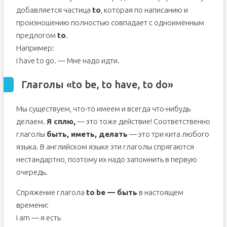
добавляется частица
to
, которая по написанию и
произношению полностью совпадает с одноимённым
предлогом
to
.
Например:
I have to go. — Мне надо идти.
Глаголы «to be, to have, to do»
Мы существуем, что-то имеем и всегда что-нибудь
делаем.
Я сплю,
— это тоже действие! Соответственно
глаголы
быть, иметь, делать
— это три кита любого
языка. В английском языке эти глаголы спрягаются
нестандартно, поэтому их надо запомнить в первую
очередь.
Спряжение глагола
to
be — быть
в настоящем
времени:
I am — я есть