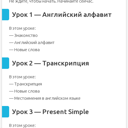
Не ждите, чтобы начать. Начинайте сейчас.
Порядок слов неслучаен!
Раз, два, три, четыре, пять.
Урок 1 — Английский алфавит
Отличия английской и русской грамматики
Подводные камни в море английской грамматики
В этом уроке:
— Знакомство
— Английский алфавит
— Новые слова
Урок 2 — Транскрипция
В этом уроке:
— Транскрипция
— Новые слова
— Местоимения в английском языке
Урок 3 — Present Simple
В этом уроке: