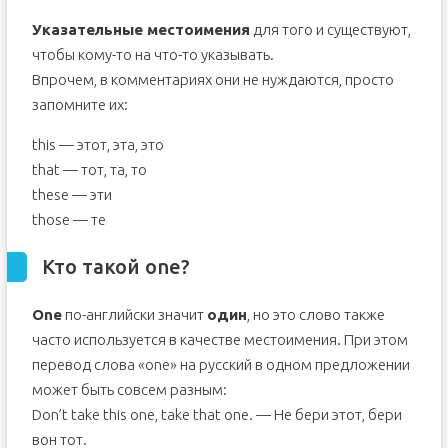
Указательные местоимения
для того и существуют,
чтобы кому-то на что-то указывать.
Впрочем, в комментариях они не нуждаются, просто
запомните их:
this — этот, эта, это
that — тот, та, то
these — эти
those — те
Кто такой one?
One
по-английски значит
один
, но это слово также
часто используется в качестве местоимения. При этом
перевод слова «one» на русский в одном предложении
может быть совсем разным:
Don’t take this one, take that one. — Не бери этот, бери
вон тот.