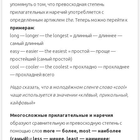
упомянуть о том, что превосходная степень
прилагательных и наречий употребляется с
определённым артиклем
the
. Теперь можно перейти к
примерам
:
long — longer — the longest = длинный — длиннее —
самый длинный
easy — easier — the easiest = простой — проще —
простейший (самый простой)
cool — cooler — the coolest = прохладно — прохладнее
— прохладней всего
Надо сказать, что в молодёжном сленге слово «cool»
чаще используется в значении «клёвый, прикольный,
кайфовый»
Многосложные прилагательные и наречия
образуют сравнительную и превосходную степень с
помощью слов
more — более, most — наиболее
(самый)
и
less — менее, least — наименее: