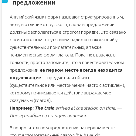
предложении
Английский язык не зря называют структурированным,
ведь, в отличие от русского, слова в предложении
должны располагаться в строгом порядке. Это связано
с почти полным отсутствием падежных окончаний у
существительных и прилагательных, а также
неизменностью форм глагола. Пока, не вдаваясь в
тонкости, просто запомните, что в повествовательном
предложении
на первом месте всегда находится
подлежащее
— предмет или объект
(существительное или местоимение, часто с артиклем),
которому приписывается действие выражаемое
сказуемым (глагол).
Например:
The train
arrived at the station on time. —
Поезд прибыл на станцию вовремя.
В вопросительном предложении на первом месте
стоит вспомогательный глагол (be, have, do,