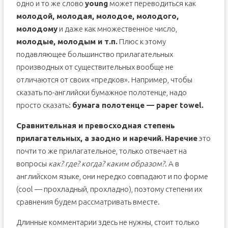
одно и то же слово
young
может переводиться как
молодой, молодая, молодое, молодого,
молодому
и даже как множественное число,
молодые, молодым и т.п.
Плюс к этому
подавляющее большинство прилагательных
производных от существительных вообще не
отличаются от своих «предков». Например, чтобы
сказать по-английски бумажное полотенце, надо
просто сказать:
бумага полотенце — paper towel.
Сравнительная и превосходная степень
прилагательных, а заодно и наречий.
Наречие
это
почти то же прилагательное, только отвечает на
вопросы
как? где? когда? каким образом?
. А в
английском языке, они нередко совпадают и по форме
(cool — прохладный, прохладно), поэтому степени их
сравнения будем рассматривать вместе.
Длинные комментарии здесь не нужны, стоит только