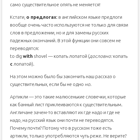
само существительное опять не меняется!
Кстати,
о предлогах
: в английском языке предлоги
вообще очень часто используются не только для связи
слов в предложении, но и для замены русских
падежных окончаний. В этой функции они совсем не
переводятся:
to dig
with
shovel — копать лопатой (
дословно:
копать
с
лопатой).
На этом можно было бы закончить наш рассказ о
существительных, если бы не одно
но
.
Артикли — это такие малюсенькие словечки, которые
как банный лист приклеиваются к существительным.
Англичане зачем-то вставляют их где надо и где не
надо, на русский язык они почти не переводятся.
Почему почти? Потому что в русском тоже есть
артикли, только употребляются чуть реже. Не верите?