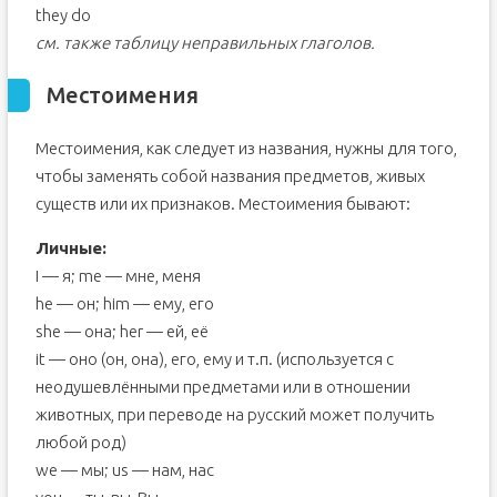
they do
см. также таблицу неправильных глаголов.
Местоимения
Местоимения, как следует из названия, нужны для того,
чтобы заменять собой названия предметов, живых
существ или их признаков. Местоимения бывают:
Личные:
I — я; me — мне, меня
he — он; him — ему, его
she — она; her — ей, её
it — оно (он, она), его, ему и т.п. (используется с
неодушевлёнными предметами или в отношении
животных, при переводе на русский может получить
любой род)
we — мы; us — нам, нас