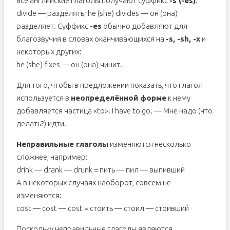
все английские глаголы получают суффикс
-s (-es)
:
divide — разделять; he (she) divides — он (она)
разделяет. Суффикс
-es
обычно добавляют для
благозвучия в словах оканчивающихся на
-s, -sh, -x
и
некоторых других:
he (she) fixes — он (она) чинит.
Для того, чтобы в предложении показать, что глагол
используется в
неопределённой форме
к нему
добавляется частица «to». I have to go. — Мне надо (что
делать?) идти.
Неправильные глаголы
изменяются несколько
сложнее, например:
drink — drank — drunk = пить — пил — выпивший
А в некоторых случаях наоборот, совсем не
изменяются:
cost — cost — cost = стоить — стоил — стоивший
Поскольку неправильные глаголы являются