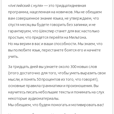
«Английский с нуля» — это тридцатидневная
Английские глаголы бывают правильными и
неправильными.
программа, нацеленная на новичков. Мы не обещаем
Глаголы "to be, to have, to do"
вам совершенное знание языка, не утверждаем, что
Местоимения
спустя месяц вы будете говорить без запинки, и не
Кто такой one?
гарантируем, что Шекспир станет для вас настолько
Прилагательные, род число, склонение.
простым, что придётся перейти на Мильтона.
Но мы верим в вас и ваши способности. Мы знаем, что
Числительные
вы полюбите язык, перестанете боятся его и начнёте
Порядок слов в английском предложении
учить.
Коротко о предлогах
Изучаем грамматику английского языка
За тридцать дней вы узнаете около 300 новых слов
С чего начать?
(этого достаточно для того, чтобы уметь выразить свои
мысли, и понять 50 процентов из того, что говорят),
Как выбрать учебник грамматики?
основные правила грамматики и произношения. Вы
Выбор заданий
научитесь писать небольшие тексты и понимать на слух
Грамматика и лексика
некоторые аудиоматериалы.
Все гениальное просто!
Мы обещаем, что будем помогать и мотивировать вас!
Методики изучения