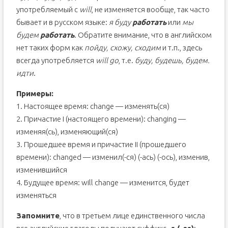
употребляемый с
will
, не изменяется вообще, так часто
бывает и в русском языке:
я буду
работать
или
мы
будем
работать
. Обратите внимание, что в английском
нет таких форм как
пойду, схожу, сходим
и т.п., здесь
всегда употребляется
will go
, т.е.
буду, будешь, будем.
идти
.
Примеры:
1. Настоящее время: change — изменять(ся)
2. Причастие I (настоящего времени): changing —
изменяя(сь), изменяющий(ся)
3. Прошедшее время и причастие II (прошедшего
времени): changed — изменил(-ся) (-ась) (-ось), изменив,
изменившийся
4. Будущее время: will change — изменится, будет
изменяться
Запомните
, что в третьем лице единственного числа