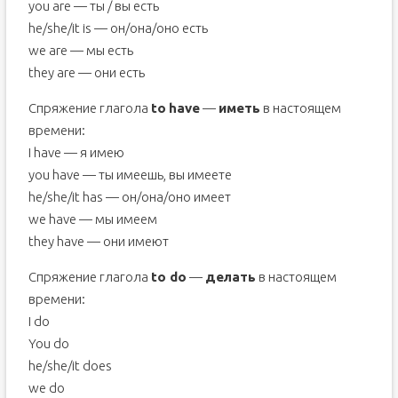
you are — ты / вы есть
he/she/it is — он/она/оно есть
we are — мы есть
they are — они есть
Спряжение глагола
to
have
—
иметь
в настоящем
времени:
I have — я имею
you have — ты имеешь, вы имеете
he/she/it has — он/она/оно имеет
we have — мы имеем
they have — они имеют
Спряжение глагола
to do
—
делать
в настоящем
времени:
I do
You do
he/she/it does
we do