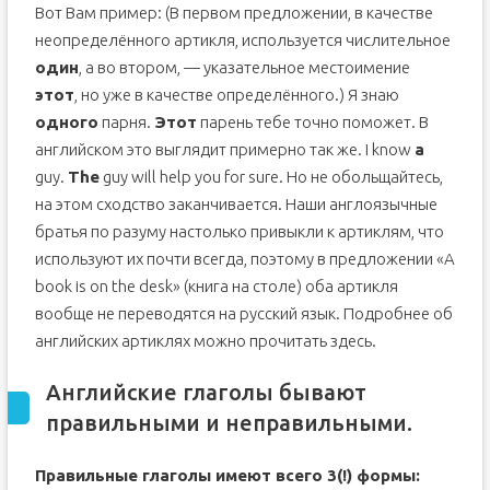
Вот Вам пример: (В первом предложении, в качестве
неопределённого артикля, используется числительное
один
, а во втором, — указательное местоимение
этот
, но уже в качестве определённого.) Я знаю
одного
парня.
Этот
парень тебе точно поможет. В
английском это выглядит примерно так же. I know
a
guy.
The
guy will help you for sure. Но не обольщайтесь,
на этом сходство заканчивается. Наши англоязычные
братья по разуму настолько привыкли к артиклям, что
используют их почти всегда, поэтому в предложении «A
book is on the desk» (книга на столе) оба артикля
вообще не переводятся на русский язык. Подробнее об
английских артиклях можно прочитать здесь.
Английские глаголы бывают
правильными и неправильными.
Правильные глаголы имеют всего 3(!) формы: