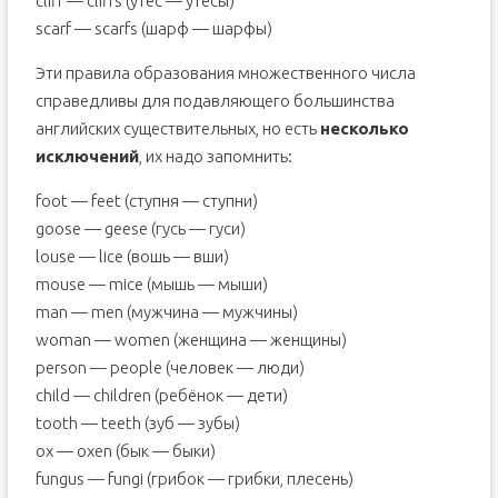
cliff — cliffs (утёс — утёсы)
scarf — scarfs (шарф — шарфы)
Эти правила образования множественного числа
справедливы для подавляющего большинства
английских существительных, но есть
несколько
исключений
, их надо запомнить:
foot — feet (ступня — ступни)
goose — geese (гусь — гуси)
louse — lice (вошь — вши)
mouse — mice (мышь — мыши)
man — men (мужчина — мужчины)
woman — women (женщина — женщины)
person — people (человек — люди)
child — children (ребёнок — дети)
tooth — teeth (зуб — зубы)
ox — oxen (бык — быки)
fungus — fungi (грибок — грибки, плесень)