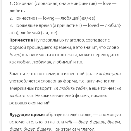
1. Основная (словарная, она же инфинитив) — love —
любить
2. Причастие I — loving — любящий(-ая/-ее)
3. Прошедшее время (и причастие II) — loved — любил(-
а/-о); любимый (-ая, -ое)
Причастие II
у правильных глаголов, совпадает с
формой прошедшего времени, а это значит, что слово
loved
, в зависимости от контекста, может переводится
как любил, любимая, любимый и т.п.
Заметьте, что во всемирно известной фразе
«I love you»
употребляется словарная форма, т.е. англичане или
американцы говорят:
«я любить тебя»
, а ещё точнее:
«я
любить ты»
. Никаких изменений формы, никаких
родовых окончаний!
Будущее время
образуется ещё проще, — с помощью
вспомогательного глагола
will — буду, будешь, будем,
будет, будут, будете
. При этом сам глагол,