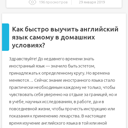
196 просмотров
29 января 2019
Как быстро выучить английский язык самому в
домашних условиях?
Как самостоятельно выучить английский язык дома?
Как быстро выучить английский
Советы, как легко выучить английский язык
самостоятельно
язык самому в домашних
Какие плюсы знания английского языка?
условиях?
Полезные сайты и программы для изучения английского
с нуля
Здравствуйте! До недавнего времени знать
Как быстро и реально выучить английский с нуля
иностранный язык — значило быть эстетом,
2 основных способа в обучении
принадлежать к определенному кругу. Но времена
Как лучше построить процесс изучения
меняются… Сейчас знание иностранного языка стало
Где найти бесплатные учебные пособия и материалы
практически необходимым каждому не только, чтобы
Как выучить английский язык самостоятельно с нуля?
чувствовать себя уверенно на отдыхе за границей, но и
Английский язык – мир возможностей
в учёбе, научных исследованиях, в работе, да и в
повседневной жизни, чтобы прочесть инструкцию или
Постановка цели изучения языка
показания к применению лекарства. В настоящее
Реально ли быстро выучить английский язык?
время изучение английского языка в той или иной
9 советов, как дома выучить английский самостоятельно