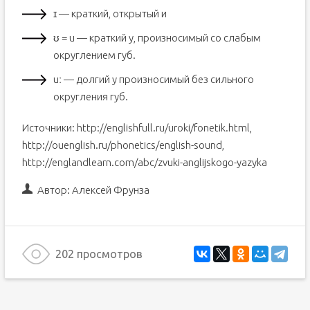
ɪ — краткий, открытый и
ʊ = u — краткий у, произносимый со слабым
округлением губ.
uː — долгий у произносимый без сильного
округления губ.
Источники: http://englishfull.ru/uroki/fonetik.html,
http://ouenglish.ru/phonetics/english-sound,
http://englandlearn.com/abc/zvuki-anglijskogo-yazyka
Автор:
Алексей Фрунза
202 просмотров