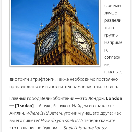
фонемы
лучше
раздели
ть на
группы.
Наприме
р,
согласн
ые,
гласные,
дифтонги и трифтонги. Также необходимо постоянно
практиковаться и выполнять упражнения такого типа:
Главный город Великобритании — это Лондон.
London
— [‘lʌndən]
— 6 букв, 6 звуков. Найдем его на карте
Англии.
Where is it?
Затем, уточним у нашего друга: Как
вы его пишете?
How do you spell it?
А теперь скажите
это название по буквам —
Spell this name for us
: