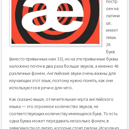
постр
оен на
латини
це,
имеет
лишь
26
букв
(вместо привычных нам 33), но на эти привычные буквы
наложено почти в два раза больше звуков, а именно 46
различных фонем. Английские звуки очень важны для
изучающих этот язык, поэтому нужно понять, как они
используются в речи и для чего.
Как сказано выше, отличительная черта английского
языка — это огромное количество звуков, не
соответствующих количеству имеющихся букв. То есть
одна буква может передавать несколько фонем, в
зависимости от литер, которые стоят рядом. Исходя из