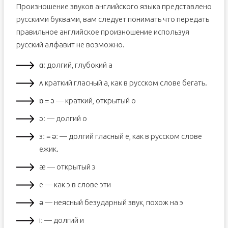
Произношение звуков английского языка представлено
русскими буквами, вам следует понимать что передать
правильное английское произношение используя
русский алфавит не возможно.
ɑː долгий, глубокий а
ʌ краткий гласный а, как в русском слове бегать.
ɒ = ɔ — краткий, открытый о
ɔː — долгий о
зː = əː — долгий гласный ё, как в русском слове
ежик.
æ — открытый э
e — как э в слове эти
ə — неясный безударный звук, похож на э
iː — долгий и