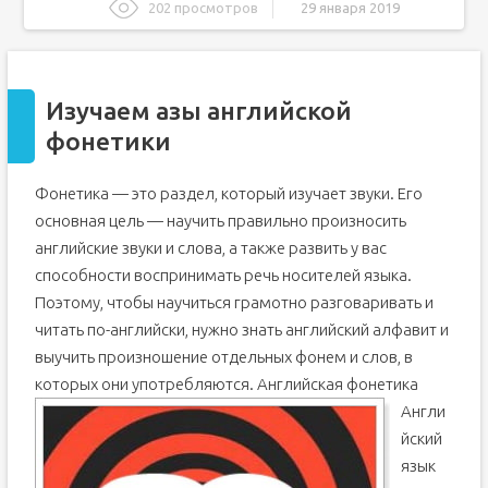
202 просмотров
29 января 2019
Изучаем азы английской фонетики
Как правильно учить английские звуки?
Изучаем азы английской
Звуки английского языка
фонетики
Английские звуки. Звуки английского языка с
произношением.
С чего начинать?
Фонетика — это раздел, который изучает звуки. Его
Все звуки английского языка
основная цель — научить правильно произносить
Причины изучать звуки английского языка
английские звуки и слова, а также развить у вас
Звуки в английском языке и их произношение
способности воспринимать речь носителей языка.
Гласные звуки английского языка
Поэтому, чтобы научиться грамотно разговаривать и
читать по-английски, нужно знать английский алфавит и
выучить произношение отдельных фонем и слов, в
которых они употребляются.
Английская фонетика
Англи
йский
язык