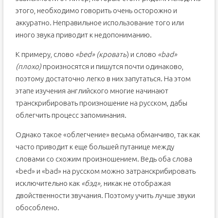
этого, необходимо говорить очень осторожно и
аккуратно. Неправильное использование того или
иного звука приводит к недопониманию.
К примеру, слово
«bed» (кровать
) и слово
«bad»
(плохо)
произносятся и пишутся почти одинаково,
поэтому достаточно легко в них запутаться. На этом
этапе изучения английского многие начинают
транскрибировать произношение на русском, дабы
облегчить процесс запоминания.
Однако такое «облегчение» весьма обманчиво, так как
часто приводит к еще большей путанице между
словами со схожим произношением. Ведь оба слова
«bed» и «bad» на русском можно затранскрибировать
исключительно как
«бэд»,
никак не отображая
двойственности звучания. Поэтому учить лучше звуки
обособлено.