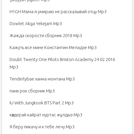
H1GH Мама я умираю не рассказывай отцу Mp3
Dowlet Akga Yekejam Mp3
Жажда скорости сборник 2018 Mp3
Кажуть все мине Константин Меладзе Mp3
Doubt Twenty One Pilots Brixton Academy 24 02 2016
Mp3
Tenderlybae ханна монтана Mp3
панк рок сборник Mp3
IU With Jungkook BTS Part 2 Mp3
көздерай кайрат нуртас жұлдыз Mp3
Я беру пикачу и к тебе лечу Mp3