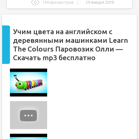
134 просмотров
29 января 2019
Учим цвета на английском с деревянными машинками
Learn The Colours Паровозик Олли - Скачать mp3
бесплатно
Новинки музыки 2018
Учим цвета на английском с
Сейчас слушают
деревянными машинками Learn
The Colours Паровозик Олли —
Скачать mp3 бесплатно