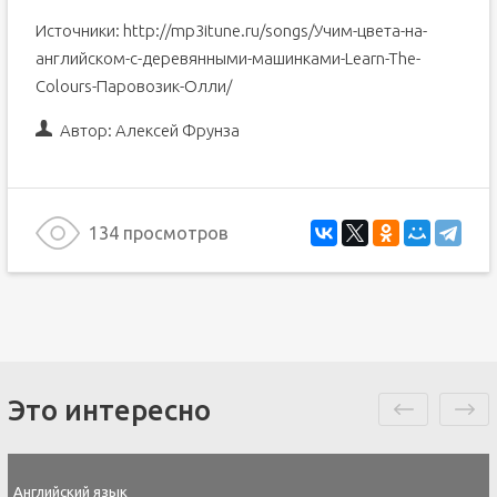
Источники: http://mp3itune.ru/songs/Учим-цвета-на-
английском-с-деревянными-машинками-Learn-The-
Colours-Паровозик-Олли/
Автор:
Алексей Фрунза
134 просмотров
Это интересно
Английский язык