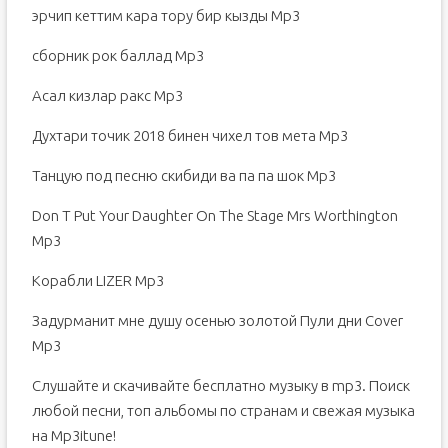
эрчип кеттим кара тору бир кызды Mp3
сборник рок баллад Mp3
Асал кизлар ракс Mp3
Духтари точик 2018 бинен чихел тов мета Mp3
Танцую под песню скибиди ва па па шок Mp3
Don T Put Your Daughter On The Stage Mrs Worthington
Mp3
Корабли LIZER Mp3
Задурманит мне душу осенью золотой Пули дни Cover
Mp3
Слушайте и скачивайте бесплатно музыку в mp3. Поиск
любой песни, топ альбомы по странам и свежая музыка
на Mp3itune!