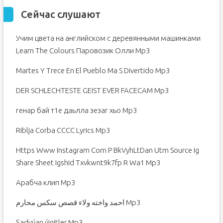
Сейчас слушают
Учим цвета на английском с деревянными машинками
Learn The Colours Паровозик Олли Mp3
Martes Y Trece En El Pueblo Ma S Divertido Mp3
DER SCHLECHTESTE GEIST EVER FACECAM Mp3
генар бай т1е даьлла зезаг хьо Mp3
Riblja Corba СССС Lyrics Mp3
Https Www Instagram Com P BkVyhLtDan Utm Source Ig
Share Sheet Igshid Txvkwnt9k7fp R Wa1 Mp3
Арабча клип Mp3
احمد واخته ولاء قصص سكس محارم Mp3
Şadyýan ýigitler Mp3