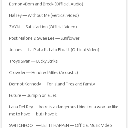
Eamon «Born and Bred» (Official Audio)
Halsey — Without Me (Vertical Video)
ZAYN — Satisfaction (Official Video)
Post Malone & Swae Lee — Sunflower
Juanes — La Plata ft. Lalo Ebratt (Official Video)
Troye Sivan — Lucky Strike
Crowder — Hundred Miles (Acoustic)
Dermot Kennedy — For Island Fires and Family
Future — Jumpin on a Jet
Lana Del Rey — hope is a dangerous thing for a woman like
me to have — but i have it
SWITCHFOOT — LET IT HAPPEN — Official Music Video