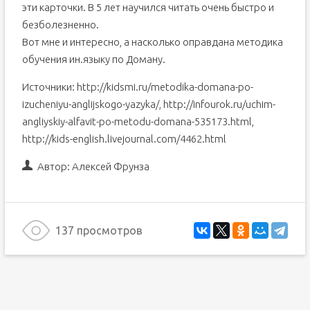
эти карточки. В 5 лет научился читать очень быстро и
безболезненно.
Вот мне и интересно, а насколько оправдана методика
обучения ин.языку по Доману.
Источники: http://kidsmi.ru/metodika-domana-po-
izucheniyu-anglijskogo-yazyka/, http://infourok.ru/uchim-
angliyskiy-alfavit-po-metodu-domana-535173.html,
http://kids-english.livejournal.com/4462.html
Автор:
Алексей Фрунза
137 просмотров