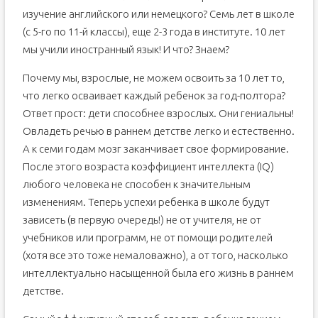
изучение английского или немецкого? Семь лет в школе
(с 5-го по 11-й классы), еще 2-3 года в институте. 10 лет
мы учили иностранный язык! И что? Знаем?
Почему мы, взрослые, не можем освоить за 10 лет то,
что легко осваивает каждый ребенок за год-полтора?
Ответ прост: дети способнее взрослых. Они гениальны!
Овладеть речью в раннем детстве легко и естественно.
А к семи годам мозг заканчивает свое формирование.
После этого возраста коэффициент интеллекта (IQ)
любого человека не способен к значительным
изменениям. Теперь успехи ребенка в школе будут
зависеть (в первую очередь!) не от учителя, не от
учебников или программ, не от помощи родителей
(хотя все это тоже немаловажно), а от того, насколько
интеллектуально насыщенной была его жизнь в раннем
детстве.