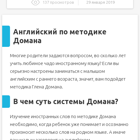
137 просмотров
29 января 2019
Английский по методике Домана
В чем суть системы Домана?
Английский по методике
Что потребуется для изучения английского по
Глену Доману?
Домана
Процесс обучения
Учим английский алфавит по методу Домана
Многие родители задаются вопросом, во сколько лет
Учить английский алфавит по методу домана
учить любимое чадо иностранному языку? Если вы
Методика Глена Домана при обучении языку
серьезно настроены заниматься с малышом
Как проходят занятия?
английским с раннего возраста, значит, вам подойдет
методика Глена Домана.
В чем суть системы Домана?
Изучение иностранных слов по методике Домана
необходимо, когда ребенок уже понимает и осознанно
произносит несколько слов на родном языке. А иначе
ваш малыш заговорит на английском.