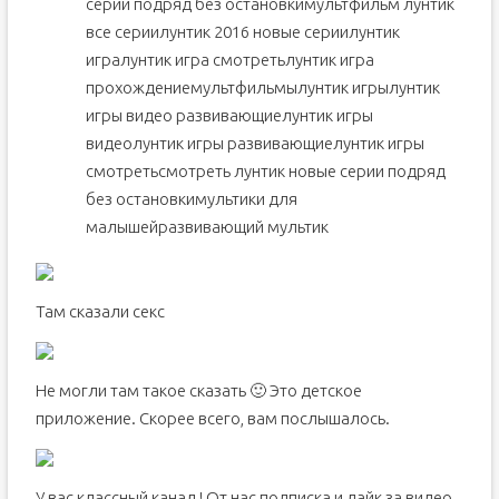
серии подряд без остановкимультфильм лунтик
все сериилунтик 2016 новые сериилунтик
игралунтик игра смотретьлунтик игра
прохождениемультфильмылунтик игрылунтик
игры видео развивающиелунтик игры
видеолунтик игры развивающиелунтик игры
смотретьсмотреть лунтик новые серии подряд
без остановкимультики для
малышейразвивающий мультик
Там сказали секс
Не могли там такое сказать 🙂 Это детское
приложение. Скорее всего, вам послышалось.
У вас классный канал ! От нас подписка и лайк за видео .