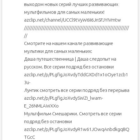
выходом новых серий лучших развивающих
мультфильмов для самых маленьких!
azclip.net/channel/UCCl9tVyW6iI6JnSFJYIVmtw
///////////////////////////////////////////////////////////////////
//
Смотрите на нашем канале развивающие
мультики для самых маленьких:
Даша путешественница | Даша следопыт на
русском. Все серии подряд без остановки
azclip.net/p/PLgfigJoXvdyTddGXDd1x1oOye1zcb1
3u-
Лунтик смотреть все серии подряд без перерыва
azclip.net/p/PLgfigJoXvdySWZi_lwam-
E_26NMLAWXXo
Мультфильм Смешарики. Смотреть все серии
подряд без остановки
azclip.net/p/PLgfigJoXvdyR1w61JOwqAnbdkgqBQ
TGcC