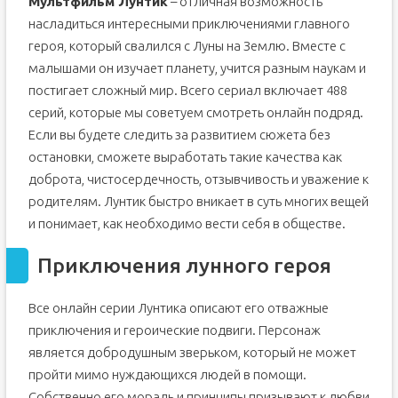
Мультфильм Лунтик
– отличная возможность
насладиться интересными приключениями главного
героя, который свалился с Луны на Землю. Вместе с
малышами он изучает планету, учится разным наукам и
постигает сложный мир. Всего сериал включает 488
серий, которые мы советуем смотреть онлайн подряд.
Если вы будете следить за развитием сюжета без
остановки, сможете выработать такие качества как
доброта, чистосердечность, отзывчивость и уважение к
родителям. Лунтик быстро вникает в суть многих вещей
и понимает, как необходимо вести себя в обществе.
Приключения лунного героя
Все онлайн серии Лунтика описают его отважные
приключения и героические подвиги. Персонаж
является добродушным зверьком, который не может
пройти мимо нуждающихся людей в помощи.
Собственно его мораль и принципы призывают к любви