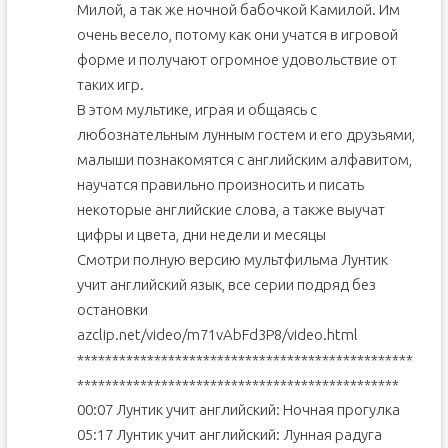
Милой, а так же ночной бабочкой Камилой. Им
очень весело, потому как они учатся в игровой
форме и получают огромное удовольствие от
таких игр.
В этом мультике, играя и общаясь с
любознательным лунным гостем и его друзьями,
малыши познакомятся с английским алфавитом,
научатся правильно произносить и писать
некоторые английские слова, а также выучат
цифры и цвета, дни недели и месяцы
Смотри полную версию мультфильма Лунтик
учит английский язык, все серии подряд без
остановки
azclip.net/video/m71vAbFd3P8/video.html
************************************************
**********************************************
00:07 Лунтик учит английский: Ночная прогулка
05:17 Лунтик учит английский: Лунная радуга