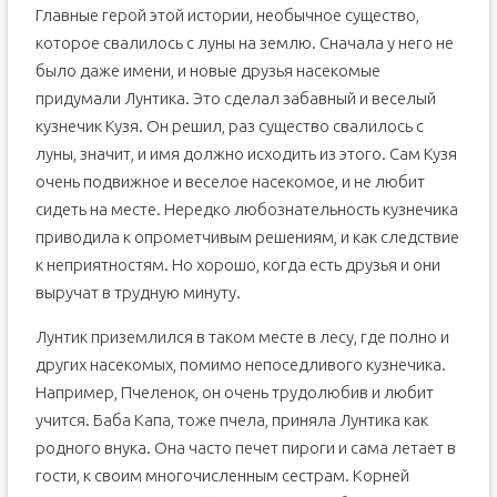
Главные герой этой истории, необычное существо,
которое свалилось с луны на землю. Сначала у него не
было даже имени, и новые друзья насекомые
придумали Лунтика. Это сделал забавный и веселый
кузнечик Кузя. Он решил, раз существо свалилось с
луны, значит, и имя должно исходить из этого. Сам Кузя
очень подвижное и веселое насекомое, и не любит
сидеть на месте. Нередко любознательность кузнечика
приводила к опрометчивым решениям, и как следствие
к неприятностям. Но хорошо, когда есть друзья и они
выручат в трудную минуту.
Лунтик приземлился в таком месте в лесу, где полно и
других насекомых, помимо непоседливого кузнечика.
Например, Пчеленок, он очень трудолюбив и любит
учится. Баба Капа, тоже пчела, приняла Лунтика как
родного внука. Она часто печет пироги и сама летает в
гости, к своим многочисленным сестрам. Корней