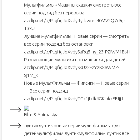
Мультфильмы «Машины сказки» смотреть все
серии подряд без перерыва
azclip.net/p/PLgfigJoXvdyRylbwmc40MV2Q7r9g-
T3xU
Лучшие мультфильмы | Новые серии — смотреть
все серии подряд без остановки
azclip.net/p/PLgfigJoXvdySaRq5-hy_23fPZIWM1Bsfi
Развивающие мультики про машинки для детей
azclip.net/p/PLgfigJoXvdySkUz2FzY2K8aWMZ-
Sj1M_K
Новые МультФильмы — Фиксики — Новые серии
— Все серии подряд
azclip.net/p/PLgfigJoXvdyTGx1jLrlk4GKihkxEFJjjJ
Film & Animasiya
лунтиклунтик новые сериимультфильмы для
детеймультфильм лунтикмультфильм лунтик все