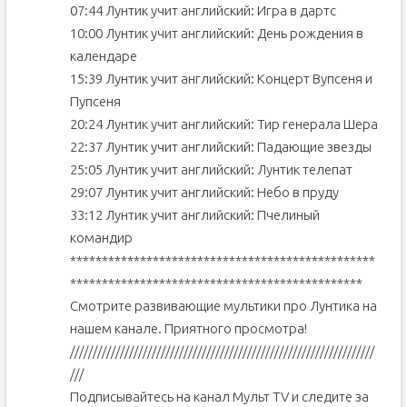
07:44 Лунтик учит английский: Игра в дартс
10:00 Лунтик учит английский: День рождения в
календаре
15:39 Лунтик учит английский: Концерт Вупсеня и
Пупсеня
20:24 Лунтик учит английский: Тир генерала Шера
22:37 Лунтик учит английский: Падающие звезды
25:05 Лунтик учит английский: Лунтик телепат
29:07 Лунтик учит английский: Небо в пруду
33:12 Лунтик учит английский: Пчелиный
командир
************************************************
**********************************************
Смотрите развивающие мультики про Лунтика на
нашем канале. Приятного просмотра!
///////////////////////////////////////////////////////////////////
///
Подписывайтесь на канал Мульт ТV и следите за