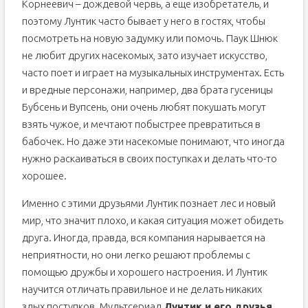
Корнеевич – дождевой червь, а еще изобретатель, и
поэтому Лунтик часто бывает у него в гостях, чтобы
посмотреть на новую задумку или помочь. Паук Шнюк
не любит других насекомых, зато изучает искусство,
часто поет и играет на музыкальных инструментах. Есть
и вредные персонажи, например, два брата гусеницы
Бубсень и Вупсень, они очень любят покушать могут
взять чужое, и мечтают побыстрее превратиться в
бабочек. Но даже эти насекомые понимают, что иногда
нужно раскаиваться в своих поступках и делать что-то
хорошее.
Именно с этими друзьями Лунтик познает лес и новый
мир, что значит плохо, и какая ситуация может обидеть
друга. Иногда, правда, вся компания нарывается на
неприятности, но они легко решают проблемы с
помощью дружбы и хорошего настроения. И Лунтик
научится отличать правильное и не делать никаких
злых поступков. Мультсериал
Лунтик и его друзья