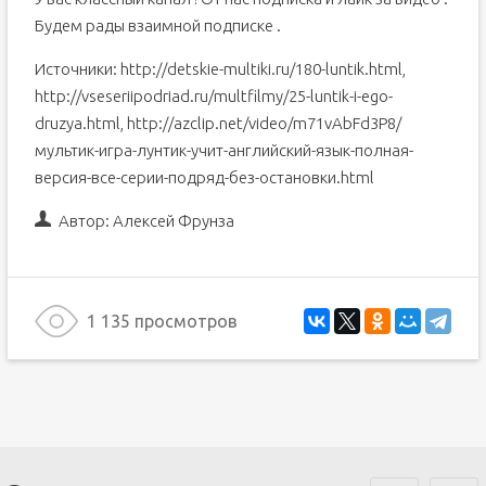
Будем рады взаимной подписке .
Источники: http://detskie-multiki.ru/180-luntik.html,
http://vseseriipodriad.ru/multfilmy/25-luntik-i-ego-
druzya.html, http://azclip.net/video/m71vAbFd3P8/
мультик-игра-лунтик-учит-английский-язык-полная-
версия-все-серии-подряд-без-остановки.html
Автор:
Алексей Фрунза
1 135 просмотров