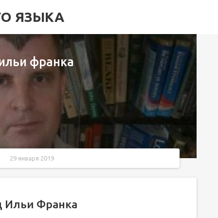
ГО ЯЗЫКА
 ильи франка
29 января 2019
д Ильи Франка