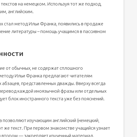
текстов на немецком. Используя тот же подход,
им, английским.
ых стал метод Ильи Франка, появились в продаже
ачение литературы – помощь учащимся в пассивном
нности
чие от обычных, не содержат сплошного
о методу Ильи Франка предлагают читателям
 абзацев, представленных дважды. Вверху всегда
 перевод каждой иноязычной фразы или отдельных
дует блок иностранного текста уже без пояснений.
а позволяют изучающим английский (немецкий,
тот же текст. При первом знакомстве учащийся узнает
ри втором — закрепляет изученный материал.