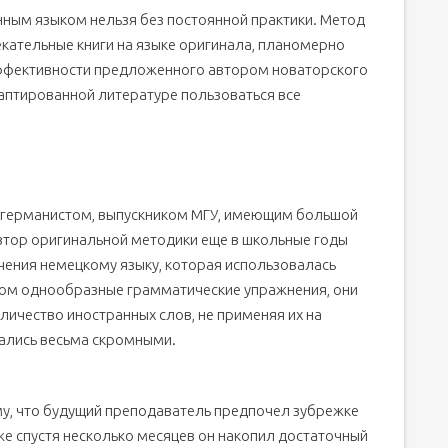
анным языком нельзя без постоянной практики. Метод
кательные книги на языке оригинала, планомерно
эффективности предложенного автором новаторского
аптированной литературе пользоваться все
ка. Читаем сверх эффективно!
германистом, выпускником МГУ, имеющим большой
 стороны:
втор оригинальной методики еще в школьные годы
чения немецкому языку, которая использовалась
ном однообразные грамматические упражнения, они
личество иностранных слов, не применяя их на
вались весьма скромными.
у, что будущий преподаватель предпочел зубрежке
же спустя несколько месяцев он накопил достаточный