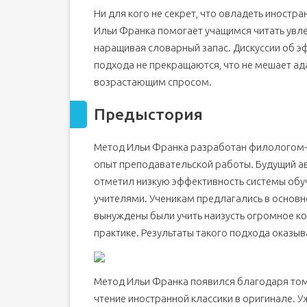
Ни для кого не секрет, что овладеть иностр
Сложности с транскрипцией
Ильи Франка помогает учащимся читать увле
Как пользоваться книгами
наращивая словарный запас. Дискуссии об 
Преимущества и недостатки
подхода не прекращаются, что не мешает ад
Эффективна ли методика
возрастающим спросом.
Широкий ассортимент
Предыстория
Лучшие английские книги по методу Ильи Фран
Непосредственно о методике
Метод Ильи Франка разработан филологом-
У методики есть следующие положительные
опыт преподавательской работы. Будущий а
Способ чтения
отметил низкую эффективность системы обу
Мои рекомендации по книгам
учителями. Ученикам предлагались в основ
Работает ли метод Ильи Франка?
вынуждены были учить наизусть огромное ко
практике. Результаты такого подхода оказы
Метод Ильи Франка появился благодаря том
чтение иностранной классики в оригинале. У