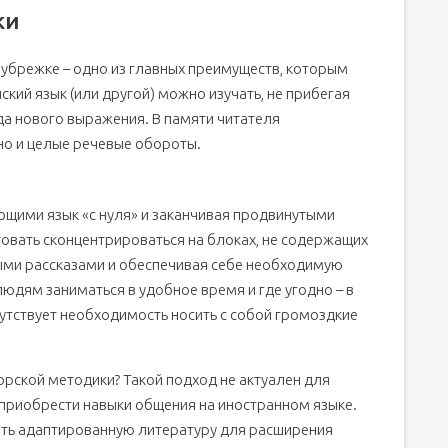
ки
убрежке – одно из главных преимуществ, которым
кий язык (или другой) можно изучать, не прибегая
а нового выражения. В памяти читателя
но и целые речевые обороты.
ающими язык «с нуля» и заканчивая продвинутыми
вать сконцентрироваться на блоках, не содержащих
ыми рассказами и обеспечивая себе необходимую
людям заниматься в удобное время и где угодно – в
тсутствует необходимость носить с собой громоздкие
рской методики? Такой подход не актуален для
приобрести навыки общения на иностранном языке.
ать адаптированную литературу для расширения