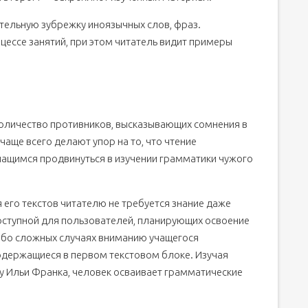
тельную зубрежку иноязычных слов, фраз.
цессе занятий, при этом читатель видит примеры
оличество противников, высказывающих сомнения в
чаще всего делают упор на то, что чтение
чащимся продвинуться в изучении грамматики чужого
 его текстов читателю не требуется знание даже
оступной для пользователей, планирующих освоение
особо сложных случаях вниманию учащегося
одержащиеся в первом текстовом блоке. Изучая
ду Ильи Франка, человек осваивает грамматические