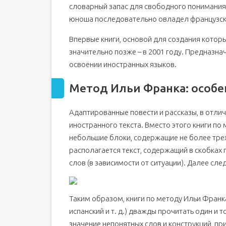
словарный запас для свободного понимания 
юноша последовательно овладел французск
Впервые книги, основой для создания котор
значительно позже – в 2001 году. Предназн
освоении иностранных языков.
Метод Ильи Франка: особе
Адаптированные повести и рассказы, в отли
иностранного текста. Вместо этого книги п
небольшие блоки, содержащие не более трех
располагается текст, содержащий в скобках
слов (в зависимости от ситуации). Далее сле
Таким образом, книги по методу Ильи Франк
испанский и т. д.) дважды прочитать один и 
значение непонятных слов и конструкций, п