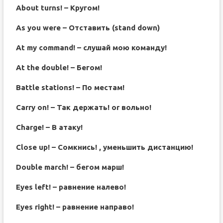
About turns! – Кругом!
As you were – Отставить (stand down)
At my command! – слушай мою команду!
At the double! – Бегом!
Battle stations! – По местам!
Carry on! – Так держать! or вольно!
Charge! – В атаку!
Close up! – Сомкнись! , уменьшить дистанцию!
Double march! – бегом марш!
Eyes left! – равнение налево!
Eyes right! – равнение направо!