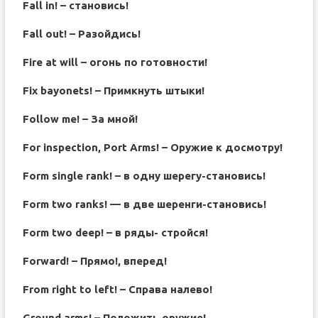
Fall in! – становись!
Fall out! – Разойдись!
Fire at will – огонь по готовности!
Fix bayonets! – Примкнуть штыки!
Follow me! – За мной!
For inspection, Port Arms! – Оружие к досмотру!
Form single rank! – в одну шерегу-становись!
Form two ranks! — в две шеренги-становись!
Form two deep! – в ряды- стройся!
Forward! – Прямо!, вперед!
From right to left! – Справа налево!
Ground arms! – Положить оружие!