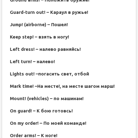
Guard-turn out! – Караул в ружье!
Jump! (airborne) – Пошел!
Keep step! – взять в ногу!
Left dress! – налево равняйсь!
Left turn! – налево!
Lights out! –погасить свет, отбой
Mark time! –На месте!, на месте шагом марш!
Mount! (vehicles) – по машинам!
On guard! – К бою готовсь!
On my order! – По моей команде!
Order arms! – К ноге!