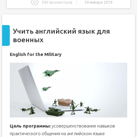
593 просмотров
29 января 2019
Учить английский язык для военных
Английский для военнослужащих (Military English)
Учить английский язык для
Репетиторы по скайпу
военных
Английский для военных — индивидуальный курс
Поэтому я предлагаю индивидуальный интенсивный курс
«Английский для военных».
English for the Military
Цель программы:
усовершенствование навыков
практического общения на английском языке