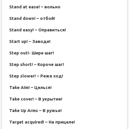
Stand at ease! – вольно
Stand down! – отбой!
Stand easy! – Оправиться!
Start up! – Заводи!
Step out!- Шире шаг!
Step short! – Короче шаг!
Step slower! – Реже ход!
Take Aim! – Целься!
Take cover! – В укрытие!
Take Up Arms – В ружье!
Target acquired! – На прицеле!