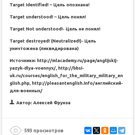
Target identified! – Цель опознана!
Target understood! – Цель понял!
Target Not understood!- Цель не понял!
Target destroyed! (Neutralized!)- Цель
уничтожена (ликвидирована)
Источники: http://mlacademy.ru/page/anglijskij-
yazyk-dlya-voennyx/, http://bbsi-
uk.ru/courses/english_for_the_military_military_en
glish.php, http://pleasantenglish.info/английский-
для-военных/
Автор:
Алексей Фрунза
593 просмотров