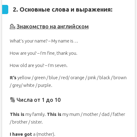
2. Основные слова и выражения:
💁
Знакомство на английском
What’s your name? – My name is…
How are you? – I’m fine, thank you.
How old are you? – I’m seven.
It’s
yellow / green / blue / red/ orange / pink / black / brown
/ grey/ white / purple.
🔢 Числа от 1 до 10
This is
my family.
This is
my mum / mother / dad / father
/ brother / sister.
I have got
a (mother).