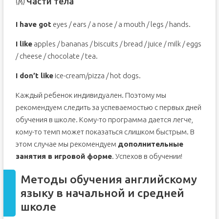
👐 Части тела
I have got
eyes / ears / a nose / a mouth / legs / hands.
I like
apples / bananas / biscuits / bread / juice / milk / eggs
/ cheese / chocolate / tea.
I don’t like
ice-cream/pizza / hot dogs.
Каждый ребенок индивидуален. Поэтому мы
рекомендуем следить за успеваемостью с первых дней
обучения в школе. Кому-то программа дается легче,
кому-то темп может показаться слишком быстрым. В
этом случае мы рекомендуем
дополнительные
занятия в игровой форме
. Успехов в обучении!
Методы обучения английскому
языку в начальной и средней
школе