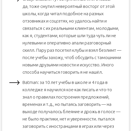
да, тоже смутил невероятный восторг от этой
школы, когда читал подобное на разных
отзовниках и соцсетях, но удалось найти и
связаться с их реальными клиентам, молодыми,
как я, студентами, которые шли туда чуть ли не
нулевыми и оперативно апали разговорный
скилл. Пару раз посетил клубы и взял безлимт —
после учёбы захожу, чтоб обсудить с тамошними
новыми друзьями новости и искусство. Иного
способа научиться говорить я не нашёл.
Batman: за 10 лет учёбы в школе и 4 года в
колледже я научился кое-как писать и что-то
знал о правилах построения предложений,
временах и т.д., но пытаясь заговорить — на
выходе получалось блеяние и дрожь в голосе —
не было практики, нет и уверенности. пытался
заговорить с иностранцами в играх или через