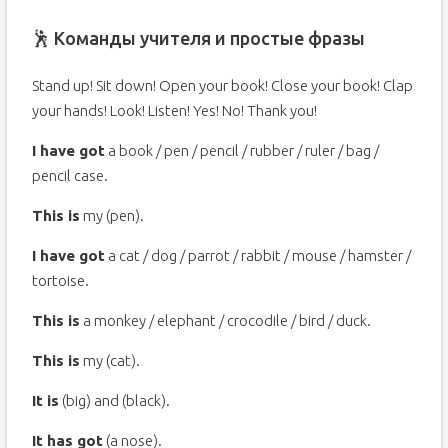
🕺 Команды учителя и простые фразы
Stand up! Sit down! Open your book! Close your book! Clap
your hands! Look! Listen! Yes! No! Thank you!
I have got
a book / pen / pencil / rubber / ruler / bag /
pencil case.
This is
my (pen).
I have got
a cat / dog / parrot / rabbit / mouse / hamster /
tortoise.
This is
a monkey / elephant / crocodile / bird / duck.
This is
my (cat).
It is
(big) and (black).
It has got
(a nose).