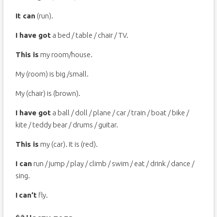
It can
(run).
I have got
a bed / table / chair / TV.
This is
my room/house.
My (room) is big /small.
My (chair) is (brown).
I have got
a ball / doll / plane / car / train / boat / bike /
kite / teddy bear / drums / guitar.
This is
my (car). It is (red).
I can
run / jump / play / climb / swim / eat / drink / dance /
sing.
I
can’
t
fly.