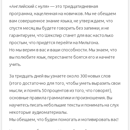
1. Умения и навыки:
«Английский с нуля» — это тридцатидневная
2. Основные слова и выражения:
программа, нацеленная на новичков. Мы не обещаем
Методы обучения английскому языку в начальной и
вам совершенное знание языка, не утверждаем, что
средней школе
спустя месяц вы будете говорить без запинки, и не
Классическая методика
гарантируем, что Шекспир станет для вас настолько
Коммуникативная методика
простым, что придётся перейти на Мильтона.
Метод Глена Домана
Но мы верим в вас и ваши способности. Мы знаем, что
Игровая методика
вы полюбите язык, перестанете боятся его и начнёте
Методика Зайцева
учить.
Проектный и комбинированный метод
За тридцать дней вы узнаете около 300 новых слов
(этого достаточно для того, чтобы уметь выразить свои
мысли, и понять 50 процентов из того, что говорят),
основные правила грамматики и произношения. Вы
научитесь писать небольшие тексты и понимать на слух
некоторые аудиоматериалы.
Мы обещаем, что будем помогать и мотивировать вас!