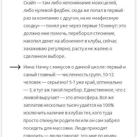
Скайп — там либо непонимание моих целей,
либо нулевой фидбек. сюда же попал в первый
раз за компанию с другом, на их «мафиозную
сходку» — понял уже через первые 10 минут: это
должно мне помочь. переборол стеснение,
накопил денег на абонемент в клубы, сейчас
захаживаю регулярно, расту и не жалею о
сделанном выборе.
Инна: Начну с минусов о данной школе: первый и
самый главный — численность групп. 10-12
человек — серьёзно? 5-7 уже край, оптимально
— 3, а тут аж такой перебор. Единственное, что с
лихвой выручает — это атмосфера. Всё же
заплатив несколько тысяч удаётся на 100%
исключить наличие в клубах тех, кого туда
просто спихнули родители или он сам забрёл
посидеть для массовки. Люди приходят
говорить — люди говорят, это мне по нраву.