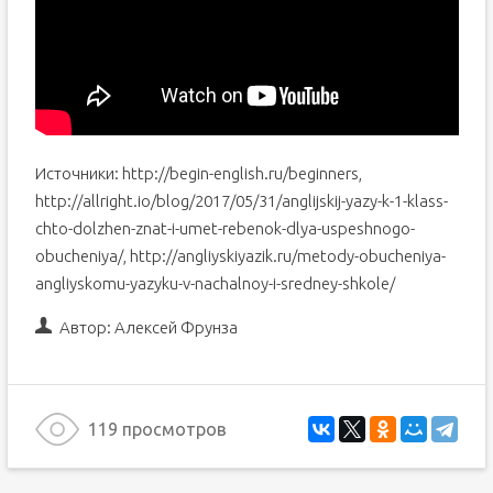
Источники: http://begin-english.ru/beginners,
http://allright.io/blog/2017/05/31/anglijskij-yazy-k-1-klass-
chto-dolzhen-znat-i-umet-rebenok-dlya-uspeshnogo-
obucheniya/, http://angliyskiyazik.ru/metody-obucheniya-
angliyskomu-yazyku-v-nachalnoy-i-sredney-shkole/
Автор:
Алексей Фрунза
119 просмотров