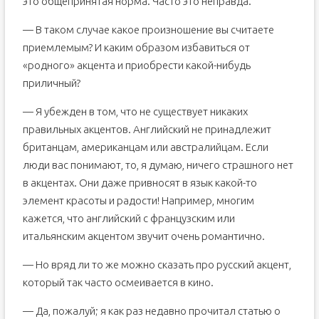
это общепринятая норма. Часто это неправда.
— В таком случае какое произношение вы считаете
приемлемым? И каким образом избавиться от
«родного» акцента и приобрести какой-нибудь
приличный?
— Я убежден в том, что не существует никаких
правильных акцентов. Английский не принадлежит
британцам, американцам или австралийцам. Если
люди вас понимают, то, я думаю, ничего страшного нет
в акцентах. Они даже привносят в язык какой-то
элемент красоты и радости! Например, многим
кажется, что английский с французским или
итальянским акцентом звучит очень романтично.
— Но вряд ли то же можно сказать про русский акцент,
который так часто осмеивается в кино.
— Да, пожалуй; я как раз недавно прочитал статью о