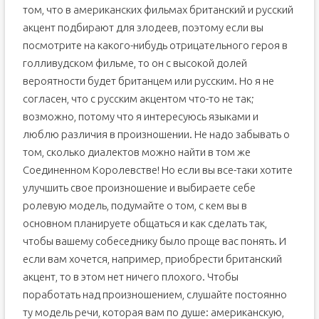
том, что в американских фильмах британский и русский
акцент подбирают для злодеев, поэтому если вы
посмотрите на какого-нибудь отрицательного героя в
голливудском фильме, то он с высокой долей
вероятности будет британцем или русским. Но я не
согласен, что с русским акцентом что-то не так;
возможно, потому что я интересуюсь языками и
люблю различия в произношении. Не надо забывать о
том, сколько диалектов можно найти в том же
Соединенном Королевстве! Но если вы все-таки хотите
улучшить свое произношение и выбираете себе
ролевую модель, подумайте о том, с кем вы в
основном планируете общаться и как сделать так,
чтобы вашему собеседнику было проще вас понять. И
если вам хочется, например, приобрести британский
акцент, то в этом нет ничего плохого. Чтобы
поработать над произношением, слушайте постоянно
ту модель речи, которая вам по душе: американскую,