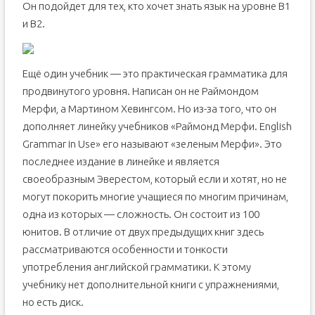
Он подойдет для тех, кто хочет знать язык на уровне В1
и В2.
Ещё один учебник — это практическая грамматика для
продвинутого уровня. Написан он не Раймондом
Мерфи, а Мартином Хевингсом. Но из-за того, что он
дополняет линейку учебников «Раймонд Мерфи. English
Grammar in Use» его называют «зеленым Мерфи». Это
последнее издание в линейке и является
своеобразным Эверестом, который если и хотят, но не
могут покорить многие учащиеся по многим причинам,
одна из которых — сложность. Он состоит из 100
юнитов. В отличие от двух предыдущих книг здесь
рассматриваются особенности и тонкости
употребления английской грамматики. К этому
учебнику нет дополнительной книги с упражнениями,
но есть диск.