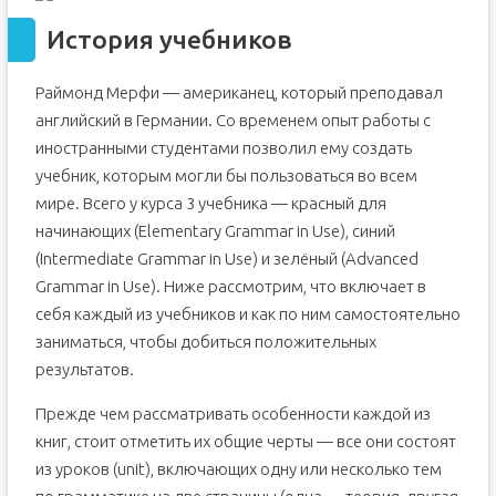
релевантных учебниках, кратчайших способах
изучения языка и необходимости избавления от
История учебников
акцента.
Раймонд Мерфи — американец, который преподавал
английский в Германии. Со временем опыт работы с
иностранными студентами позволил ему создать
учебник, которым могли бы пользоваться во всем
мире. Всего у курса 3 учебника — красный для
начинающих (Elementary Grammar in Use), синий
(Intermediate Grammar in Use) и зелёный (Advanced
Grammar in Use). Ниже рассмотрим, что включает в
себя каждый из учебников и как по ним самостоятельно
заниматься, чтобы добиться положительных
результатов.
Прежде чем рассматривать особенности каждой из
книг, стоит отметить их общие черты — все они состоят
из уроков (unit), включающих одну или несколько тем