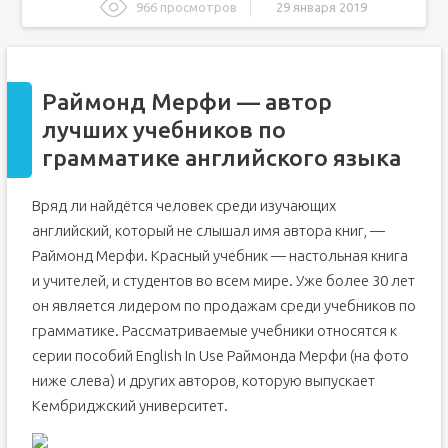
966 просмотров
29 января 2019
Раймонд Мерфи - автор лучших учебников по
грамматике английского языка
История учебников
Раймонд Мерфи — автор
Книга Мерфи — справочник, решебник и самоучитель
лучших учебников по
Самостоятельное изучение языка по учебнику Мерфи
грамматике английского языка
Достоинства красного Мерфи и его структура
Как работать над книгой
Вряд ли найдётся человек среди изучающих
Английский самостоятельно и без боли: разработчик
английский, который не слышал имя автора книг, —
учебников «Grammar in Use» о том, как выучить
иностранный язык
Раймонд Мерфи. Красный учебник — настольная книга
Ksenia Donskaya
и учителей, и студентов во всем мире. Уже более 30 лет
Возможность изучать английский и довести его до
он является лидером по продажам среди учебников по
приличного уровня сегодня есть у каждого, но
грамматике. Рассматриваемые учебники относятся к
многие по-прежнему не могут освоить программу
средней школы. Но не оставляют попыток и
серии пособий English In Use Раймонда Мерфи (на фото
продолжают с переменным успехом смотреть
сериалы на языке оригинала, скачивать приложения
ниже слева) и других авторов, которую выпускает
и покупать самоучители. «Теории и практики»
Кембриджский университет.
поговорили с Иэном Куком, преподавателем и
участником редакторской группы знаменитой серии
образовательных пособий «Grammar in Use», о