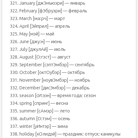
321. January [джЭнъюэри] — январь
322. February [фЭбруэри] — февраль
323. March [ма:рч] — март
324. April [Эйприл] — апрель
325. May [мэй] — май
326. June [джу:н] — июнь
327. July [джулAй] — июль
328. August [O:гэст] — август
329. September [сэптЭмбэр] — сентябрь
330. October [октOубэр] — октябрь
331. November [ноувЭмбэр] — ноябрь
332. December [дисЭмбэр] — декабрь
333. season [сИ:зэн] — время года; сезон
334. spring [спринг] — весна
335. summer [сAмэр] — лето
336. autumn [O:тэм] — осень
337. winter [уИнтэр] — зима
338. holiday [хOлидэй] — праздник; отпуск; каникулы