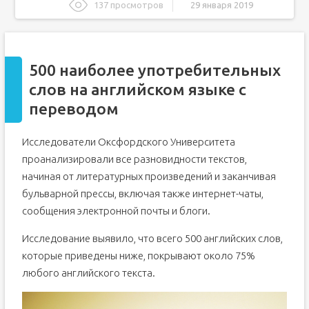
137 просмотров
29 января 2019
500 наиболее употребительных слов на английском
языке с переводом
500 самых употребляемых английских слов с переводом
и транскрипцией
500 наиболее употребительных
Учить слова для английского 5 класс
слов на английском языке с
Английские слова для изучения на каждый день:
переводом
полезная лексика и советы для запоминания
Советы по изучению английской лексики
Исследователи Оксфордского Университета
проанализировали все разновидности текстов,
начиная от литературных произведений и заканчивая
бульварной прессы, включая также интернет-чаты,
сообщения электронной почты и блоги.
Исследование выявило, что всего 500 английских слов,
которые приведены ниже, покрывают около 75%
любого английского текста.