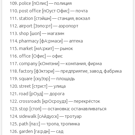
109. police [пОлис] — полиция
110. post office [пОуст Офис] — почта
111. station [стэйшн] — станция, вокзал
112. airport [Ээпо:рт] — аэропорт
113. shop [шоп] — магазин
114. pharmacy [фА:рмаси] — аптека
115. market [мА:ркит] — рынок
116. office [Офис] — офис
117. company [кОмпэни] — компания, фирма
118. factory [фЭктэри] — предприятие, завод, фабрика
119. square [скуЭэр] — площадь
120. street [стри:т] — улица
121. road [рОуд] — дорога
122. crossroads [крОсроудз] — перекрёсток
123. stop [стоп] — остановка; останавливаться
124. sidewalk [сАйдуо:к] — тротуар
125. path [па:с] — тропа, тропинка
126. garden [га:рдн] — сад