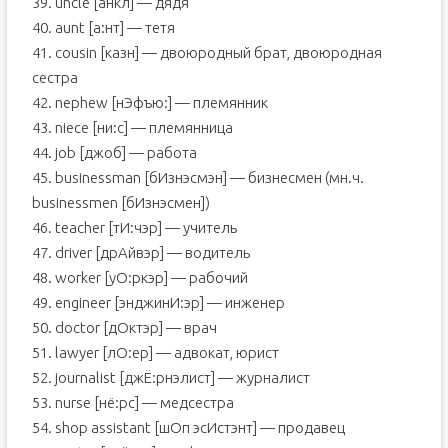
39. uncle [анкл] — дядя
40. aunt [а:нт] — тетя
41. cousin [казн] — двоюродный брат, двоюродная
сестра
42. nephew [нЭфъю:] — племянник
43. niece [ни:с] — племянница
44. job [джоб] — работа
45. businessman [бИзнэсмэн] — бизнесмен (мн.ч.
businessmen [бИзнэсмен])
46. teacher [тИ:чэр] — учитель
47. driver [дрАйвэр] — водитель
48. worker [уО:ркэр] — рабочий
49. engineer [энджинИ:эр] — инженер
50. doctor [дОктэр] — врач
51. lawyer [лО:ер] — адвокат, юрист
52. journalist [джЁ:рнэлист] — журналист
53. nurse [нё:рс] — медсестра
54. shop assistаnt [шОп эсИстэнт] — продавец