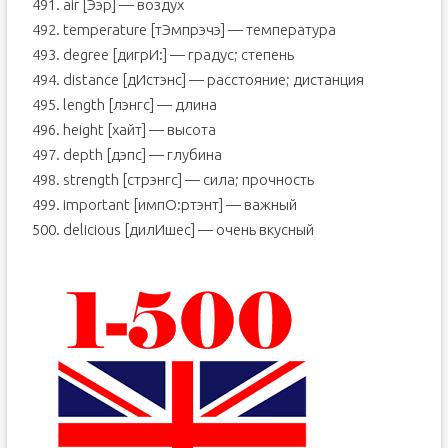
491. air [Ээр] — воздух
492. temperature [тЭмпрэчэ] — температура
493. degree [дигрИ:] — градус; степень
494. distance [дИстэнс] — расстояние; дистанция
495. length [лэнгс] — длина
496. height [хайт] — высота
497. depth [дэпс] — глубина
498. strength [стрэнгс] — сила; прочность
499. important [импО:ртэнт] — важный
500. delicious [дилИшес] — очень вкусный