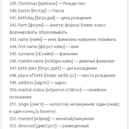
339. Christmas [крИсмэс] — Рождество
340. Easter [И:стэр] — Пасха
341. birthday [бё:рсдэй] — день рождения
342. form [фо:рм] — анкета; форма; бланк; класс;
формировать, образовывать
343. name [нэйм] — имя, фамилия; название; называть
344. first name [фё:рст нэйм] — имя
345. surname [сЁ:нэйм] — фамилия
346. maiden name [мЭйдэн нэйм] — девичья фамилия
347. birth date [бё:рс дэйт] — дата рождения
348. place of birth [плэйс ов бё: рс] — место рождения
349. address [эдрЭс] — адрес
350. marital status [мЭритэл стЭйтэс] — семейное
положение
351. single [сингл] — холостой, незамужняя; один (окий);
в один конец (о билете)
352. married [мЭрид] — женатый/замужняя
353. divorced [дивО:рст] — разведенный