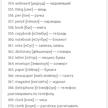
354. widowed [уидоуд] — овдовевший
355. thing [синг] — вещь
356. pen [пэн] — ручка
357. pencil [пЭнсил] — карандаш
358. book [бук] — книга
359. copybook [кОпибук] — тетрадь
360. notebook [нОутбук] — блокнот
361. note [нОут] — записка, запись
362. dictionary [дИкшэнэри] — словарь
363. letter [лЭтэр] — письмо; буква
364. envelope [Энвилоуп] — конверт
365. paper [пЭйпэр] — бумага
366. newspaper [нъЮ:зпэйпер] — газета
367. magazine [мэгэзИ:н] — журнал
368. (tele)phone [(тЭли)фОун] — телефон;
разговаривать по телефону
369. clock [клок] — часы
370. comb [коум] — расчёска; расчесывать