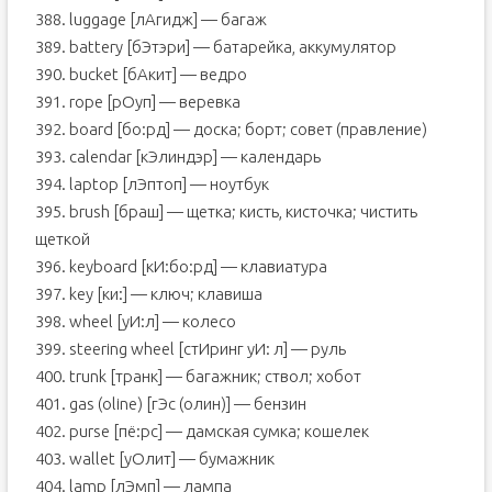
388. luggage [лAгидж] — багаж
389. battery [бЭтэри] — батарейка, аккумулятор
390. bucket [бAкит] — ведро
391. rope [рOуп] — веревка
392. board [бо:рд] — доска; борт; совет (правление)
393. calendar [кЭлиндэр] — календарь
394. laptop [лЭптоп] — ноутбук
395. brush [браш] — щетка; кисть, кисточка; чистить
щеткой
396. keyboard [кИ:бо:рд] — клавиатура
397. key [ки:] — ключ; клавиша
398. wheel [уИ:л] — колесо
399. steering wheel [стИринг уИ: л] — руль
400. trunk [транк] — багажник; ствол; хобот
401. gas (oline) [гЭс (олин)] — бензин
402. purse [пё:рс] — дамская сумка; кошелек
403. wallet [уОлит] — бумажник
404. lamp [лЭмп] — лампа