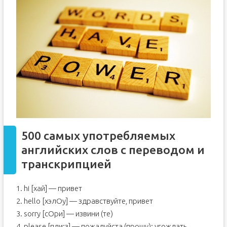
500 самых употребляемых
английских слов с переводом и
транскрипцией
1. hi [хай] — привет
2. hello [хэлОу] — здравствуйте, привет
3. sorry [сOри] — извини (те)
4. please [пли:з] — пожалуйста (прошу); угождать