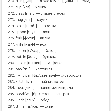
270. dish [диш] — блюдо (dishes [дИшиз]- посуда)
271. cup [кап] — чашка
272. glass [гла:с] — стакан; стекло
273. mug [маг] — кружка
274. plate [плэйт] — тарелка
275. spoon [спу:н] — ложка
276. fork [фо:рк] — вилка
277. knife [найф] — нож
278. saucer [сO:сэр] — блюдце
279. bottle [ботл] — бутылка
280. napkin [нЭпкин] — салфетка
281. pan [пэн] — кастрюля
282. frying pan [фрАйинг пэн] — сковородка
283. kettle [кэтл] — чайник; котел
284. meal [ми:л] — принятие пищи, еда
285. breakfast [брЭкфэст] — завтрак
286. lunch [ланч] — обед
287. dinner [дИнэр] — ужин