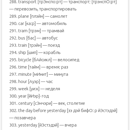
288. transport [трЭнспо:рт] — транспорт; [трэнспО:рт]
— перевозить, транспортировать
289. plane [плэйн] — самолет
290. car [ка:р] — автомобиль
291. tram [трэм] — трамвай
292. bus [бас] — автобус
293. train [трэйн] — поезд
294. ship [шип] — корабль
295. bicycle [бAйсикл] — велосипед
296. time [тайм] — время; раз
297. minute [мИнит] — минута
298. hour [Aуэр] — час
299. week [уи:к] — неделя
300. year [йИэр]- год
301. century [сЭнчэри] — век, столетие
302. the day before yesterday [зэ дэй бифО: р йЭстэдэй]
— позавчера
303. yesterday [йЭстэдэй] — вчера