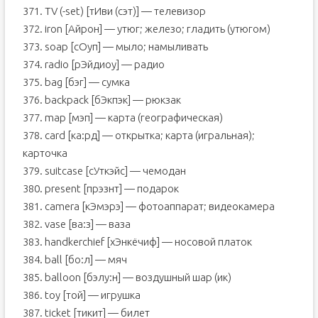
371. TV (-set) [тИви (сэт)] — телевизор
372. iron [Aйрон] — утюг; железо; гладить (утюгом)
373. soap [сOуп] — мыло; намыливать
374. radio [рЭйдиоу] — радио
375. bag [бэг] — сумка
376. backpack [бЭкпэк] — рюкзак
377. map [мэп] — карта (географическая)
378. card [ка:рд] — открытка; карта (игральная);
карточка
379. suitcase [сУткэйс] — чемодан
380. present [прэзнт] — подарок
381. camera [кЭмэрэ] — фотоаппарат; видеокамера
382. vase [ва:з] — ваза
383. handkerchief [хЭнкёчиф] — носовой платок
384. ball [бо:л] — мяч
385. balloon [бэлу:н] — воздушный шар (ик)
386. toy [той] — игрушка
387. ticket [тикит] — билет