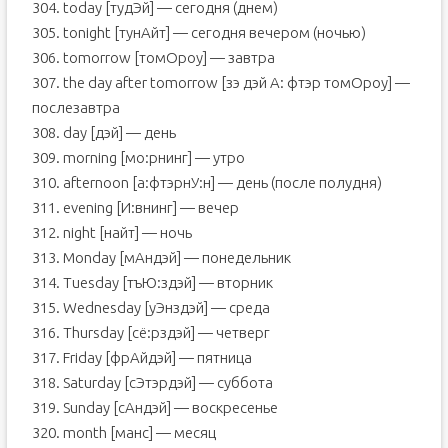
304. today [тудЭй] — сегодня (днем)
305. tonight [тунАйт] — сегодня вечером (ночью)
306. tomorrow [томОроу] — завтра
307. the day after tomorrow [зэ дэй А: фтэр томОроу] —
послезавтра
308. day [дэй] — день
309. morning [мо:рнинг] — утро
310. afternoon [а:фтэрнУ:н] — день (после полудня)
311. evening [И:внинг] — вечер
312. night [найт] — ночь
313. Monday [мAндэй] — понедельник
314. Tuesday [тъЮ:здэй] — вторник
315. Wednesday [уЭнздэй] — среда
316. Thursday [сё:рздэй] — четверг
317. Friday [фрAйдэй] — пятница
318. Saturday [сЭтэрдэй] — суббота
319. Sunday [сAндэй] — воскресенье
320. month [манс] — месяц