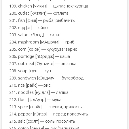
199. chicken [чИкин] — цыпленок; курица
200. cutlet [кАтлит] — котлета
201. fish [фиш] — рыба; рыбачить
202. egg [эг] — яйцо
203. salad [сЭлэд] — салат
204. mushroom [мАшрум] — гриб
205. corn [ко:рн] — кукуруза; зерно
206. porridge [пОридж] — каша
207. oatmeal [Оутми:л] — овсянка
208. soup [су:п] — суп
209. sandwich [сЭндуич] — бутерброд
210. rice [райс] — рис
211. noodles [ну:длз] — лапша
212. flour [флАуэр] — мука
213. spice [спайс] — специя, пряность
214. pepper [пЭпэр] — перец; поперчить
215. salt [со:лт] — соль; посолить
216. onion [Аниэн] — лук (репчатый)