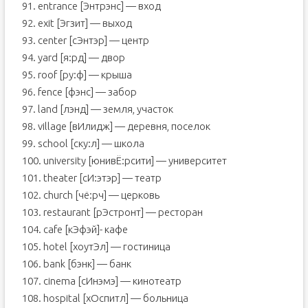
91. entrance [Энтрэнс] — вход
92. exit [Эгзит] — выход
93. center [сЭнтэр] — центр
94. yard [я:рд] — двор
95. roof [ру:ф] — крыша
96. fence [фэнс] — забор
97. land [лэнд] — земля, участок
98. village [вИлидж] — деревня, поселок
99. school [ску:л] — школа
100. university [юнивЁ:рсити] — университет
101. theater [сИ:этэр] — театр
102. church [чё:рч] — церковь
103. restaurant [рЭстронт] — ресторан
104. cafe [кЭфэй]- кафе
105. hotel [хоутЭл] — гостиница
106. bank [бэнк] — банк
107. cinema [сИнэмэ] — кинотеатр
108. hospital [хОспитл] — больница