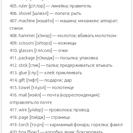
405. ruler [рУ:лэр] — линейка; правитель
406. shovel [шАвэл] — лопата; рыть
407. machine [мэшИ:н] — машина; механизм; аппарат;
станок
408. hammer [хЭмэр] — молоток; вбивать молотком
409. scissors [сИзэрз] — ножницы
410. glasses [глА:сиз] — очки
411. package [пЭкидж] — посылка; упаковка
412. stick [стик] — палка; придерживаться; втыкать
413. glue [глу:] — клей; приклеивать
414. gift [гифт] — подарок; дар
415. towel [тАуэл] — полотенце
416. mail [мэйл] — почта (корреспонденция);
отправлять по почте
417. wire [уАйэр] — проволока; провод
418. page [пэйдж] — страница
419. torch [то:рч] — карманный фонарь; горелка; факел
420. box [бокс] — коробка, ящик; боксировать