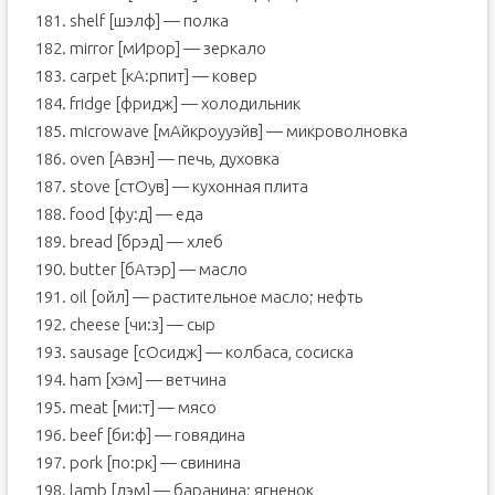
181. shelf [шэлф] — полка
182. mirror [мИрор] — зеркало
183. carpet [кА:рпит] — ковер
184. fridge [фридж] — холодильник
185. microwave [мАйкроууэйв] — микроволновка
186. oven [Авэн] — печь, духовка
187. stove [стОув] — кухонная плита
188. food [фу:д] — еда
189. bread [брэд] — хлеб
190. butter [бАтэр] — масло
191. oil [ойл] — растительное масло; нефть
192. cheese [чи:з] — сыр
193. sausage [сОсидж] — колбаса, сосиска
194. ham [хэм] — ветчина
195. meat [ми:т] — мясо
196. beef [би:ф] — говядина
197. pork [по:рк] — свинина
198. lamb [лэм] — баранина; ягненок