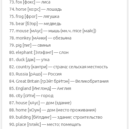
73. fox [фокс] — лиса
74. horse [хо:рс] — лошадь
75. frog [фрог] — лягушка
76. bear [бЭэр] — медведь
77. mouse [мАус] — мышь (мн.ч. mice [майс])
78. monkey [мАнки] — обезьяна
79. pig [пиг] — свинья
80. elephant [Элэфэнт] — слон
81. duck [дак] — утка
82. country [кантри] — страна; сельская местность
83. Russia [рАшэ] — Россия
84. Great Britain [грЭйт брИтэн] — Великобритания
85. England [Инглэнд] — Англия
86. city [сИти] — город
87. house [хАус] — дом (здание)
88. home [хОум] — дом (место проживания)
89. building [бИлдинг] — здание; строительство
90. place [плэйс] — место; помещать