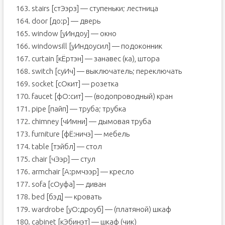
163. stairs [стЭэрз] — ступеньки; лестница
164. door [до:р] — дверь
165. window [уИндоу] — окно
166. windowsill [уИндоусил] — подоконник
167. curtain [кЁртэн] — занавес (ка), штора
168. switch [cуИч] — выключатель; переключать
169. socket [сОкит] — розетка
170. faucet [фО:сит] — (водопроводный) кран
171. pipe [пайп] — труба; трубка
172. chimney [чИмни] — дымовая труба
173. furniture [фЁ:ничэ] — мебель
174. table [тэйбл] — стол
175. chair [чЭэр] — стул
176. armchair [А:рмчээр] — кресло
177. sofa [сОуфа] — диван
178. bed [бэд] — кровать
179. wardrobe [уО:дроуб] — (платяной) шкаф
180. cabinet [кЭбинэт] — шкаф (чик)