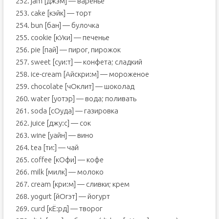
252. jam [джэм] — варенье
253. cake [кэйк] — торт
254. bun [бан] — булочка
255. cookie [кУки] — печенье
256. pie [пай] — пирог, пирожок
257. sweet [суи:т] — конфета; сладкий
258. ice-cream [Aйскри:м] — мороженое
259. chocolate [чOклит] — шоколад
260. water [уотэр] — вода; поливать
261. soda [сOуда] — газировка
262. juice [джу:с] — сок
263. wine [уайн] — вино
264. tea [ти:] — чай
265. coffee [кOфи] — кофе
266. milk [милк] — молоко
267. cream [кри:м] — сливки; крем
268. yogurt [йОгэт] — йогурт
269. curd [кЁ:рд] — творог