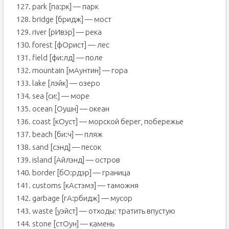
127. park [па:рк] — парк
128. bridge [бридж] — мост
129. river [рИвэр] — река
130. forest [фОрист] — лес
131. field [фи:лд] — поле
132. mountain [мАунтин] — гора
133. lake [лэйк] — озеро
134. sea [си:] — море
135. ocean [Оушн] — океан
136. coast [кОуст] — морской берег, побережье
137. beach [би:ч] — пляж
138. sand [сэнд] — песок
139. island [Айлэнд] — остров
140. border [бО:рдэр] — граница
141. customs [кАстэмз] — таможня
142. garbage [гА:рбидж] — мусор
143. waste [уэйст] — отходы; тратить впустую
144. stone [стОун] — камень