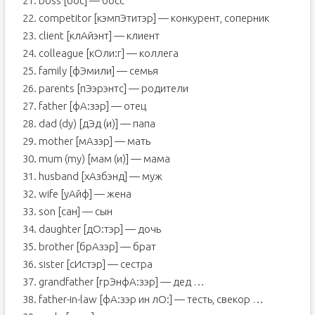
21. boss [бос] — босс
22. competitor [кэмпЭтитэр] — конкурент, соперник
23. client [клАйэнт] — клиент
24. colleague [кОли:г] — коллега
25. family [фЭмили] — семья
26. parents [пЭэрэнтс] — родители
27. father [фА:зэр] — отец
28. dad (dy) [дЭд (и)] — папа
29. mother [мАзэр] — мать
30. mum (my) [мам (и)] — мама
31. husband [хАзбэнд] — муж
32. wife [уАйф] — жена
33. son [сан] — сын
34. daughter [дО:тэр] — дочь
35. brother [брАзэр] — брат
36. sister [сИстэр] — сестра
37. grandfather [грЭнфА:зэр] — дед …
38. father-in-law [фА:зэр ин лО:] — тесть, свекор …