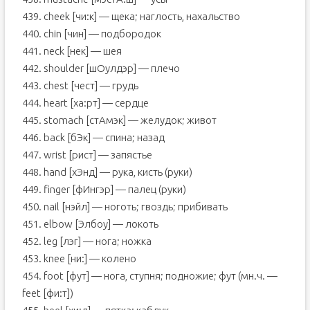
439. cheek [чи:к] — щека; наглость, нахальство
440. chin [чин] — подбородок
441. neck [нек] — шея
442. shoulder [шОулдэр] — плечо
443. chest [чест] — грудь
444. heart [ха:рт] — сердце
445. stomach [стАмэк] — желудок; живот
446. back [бЭк] — спина; назад
447. wrist [рист] — запястье
448. hand [хЭнд] — рука, кисть (руки)
449. finger [фИнгэр] — палец (руки)
450. nail [нэйл] — ноготь; гвоздь; прибивать
451. elbow [Элбоу] — локоть
452. leg [лэг] — нога; ножка
453. knee [ни:] — колено
454. foot [фут] — нога, ступня; подножие; фут (мн.ч. —
feet [фи:т])