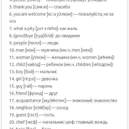
5. thank you [сэнк ю] — спасибо
6. you are welcome [ю: а уЭлкэм] — пожалуйста, не за
что
7. what a pity [уот э пИти]- как жаль
8. (good)bye [(гуд)бAй]- до свидания
9. people [пи:пл] — люди
10. man [мэн] — мужчина (мн.ч. men [мен])
11. woman [уУмэн] — женщина (мн.ч. women [уИмин])
12. child [чайлд] — ребенок (мн.ч. children [чИлдрэн])
13. boy [бой] — мальчик
14. girl [гё:рл] — девочка
15. guy [гай] — парень
16. friend [фрэнд] — друг
17. acquaintance [экуЭйнтэнс] — знакомый; знакомство
18. neighbor [нЭйбэр] — сосед
19. guest [гэст] — гость
20. chief [чи:ф] — начальник; шеф; главный; вождь