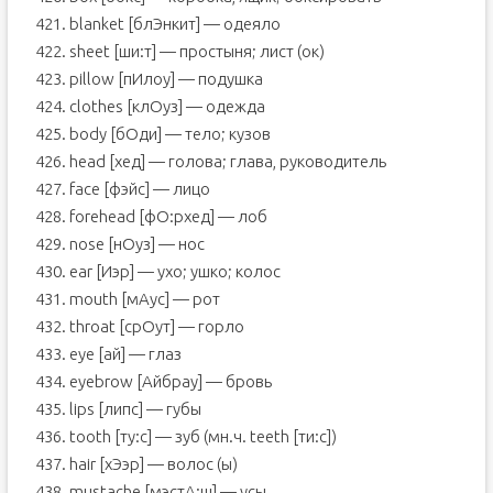
421. blanket [блЭнкит] — одеяло
422. sheet [ши:т] — простыня; лист (ок)
423. pillow [пИлоу] — подушка
424. clothes [клОуз] — одежда
425. body [бОди] — тело; кузов
426. head [хед] — голова; глава, руководитель
427. face [фэйс] — лицо
428. forehead [фО:рхед] — лоб
429. nose [нОуз] — нос
430. ear [Иэр] — ухо; ушко; колос
431. mouth [мАус] — рот
432. throat [срОут] — горло
433. eye [ай] — глаз
434. eyebrow [Aйбрау] — бровь
435. lips [липс] — губы
436. tooth [ту:с] — зуб (мн.ч. teeth [ти:с])
437. hair [хЭэр] — волос (ы)
438. mustache [мэстА:ш] — усы