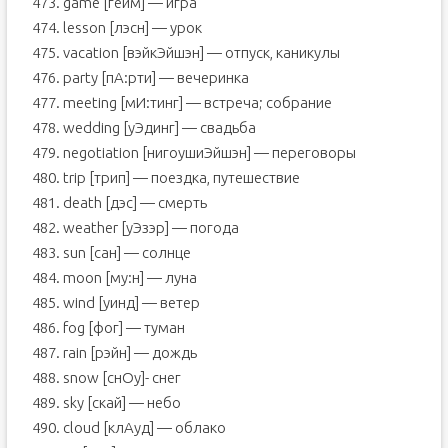
473. game [гейм] — игра
474. lesson [лэсн] — урок
475. vacation [вэйкЭйшэн] — отпуск, каникулы
476. party [пА:рти] — вечеринка
477. meeting [мИ:тинг] — встреча; собрание
478. wedding [уЭдинг] — свадьба
479. negotiation [нигоушиЭйшэн] — переговоры
480. trip [трип] — поездка, путешествие
481. death [дэс] — смерть
482. weather [уЭзэр] — погода
483. sun [сан] — солнце
484. moon [му:н] — луна
485. wind [уинд] — ветер
486. fog [фог] — туман
487. rain [рэйн] — дождь
488. snow [снOу]- снег
489. sky [скай] — небо
490. cloud [клАуд] — облако