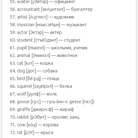
55. waiter [уЭйтэр] — официант
56. accountant [экАунтэнт] — бухгалтер
57. artist [А:ртист] — художник
58. musician [мъю:зИшн] — музыкант
59. actor [Эктэр] — актер
60. student [стъЮдэнт] — студент
61. pupil [пъюпл] — школьник, ученик
62. animal [Энимэл] — животное
63. cat [кэт] — кошка
64. dog [дог] — собака
65. bird [бё:рд] — птица
66. squirrel [скуИрэл] — белка
67. wolf [уулф] — волк
68. goose [гу:с] — гусь (мн.ч. geese [ги:с])
69. giraffe [джирА:ф] — жираф
70. rabbit [рЭбит] — кролик; заяц
71. cow [кАу] — корова
72. rat [рЭт] — крыса