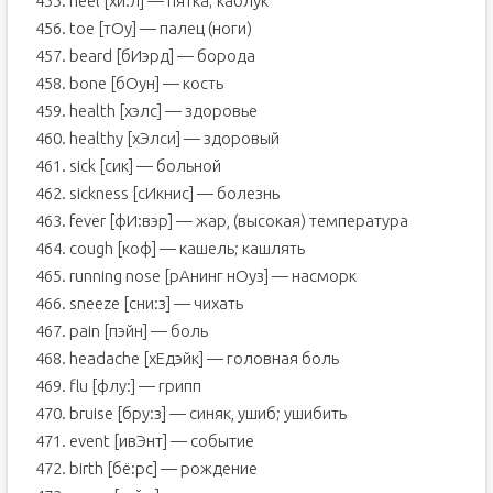
455. heel [хи:л] — пятка; каблук
456. toe [тОу] — палец (ноги)
457. beard [бИэрд] — борода
458. bone [бОун] — кость
459. health [хэлс] — здоровье
460. healthy [хЭлси] — здоровый
461. sick [сик] — больной
462. sickness [сИкнис] — болезнь
463. fever [фИ:вэр] — жар, (высокая) температура
464. cough [коф] — кашель; кашлять
465. running nose [рАнинг нОуз] — насморк
466. sneeze [сни:з] — чихать
467. pain [пэйн] — боль
468. headache [хЕдэйк] — головная боль
469. flu [флу:] — грипп
470. bruise [бру:з] — синяк, ушиб; ушибить
471. event [ивЭнт] — событие
472. birth [бё:рс] — рождение