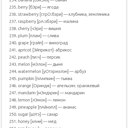
235. berry [бЭри] — ягода
236. strawberry [стрО:бэри] — клубника, земляника
237. raspberry [рА:збэри] — малина
238. cherry [чЭри] — вишня
239. plum [плам] — слива
240. grape [грэйп] — виноград
241. apricot [Эйприкот]- абрикос
242. peach [пи:ч] — персик
243. melon [мЭлон] — дыня
244. watermelon [уOтэрмэлэн] — арбуз
245. pumpkin [пАмпкин] — тыква
246. orange [Oриндж] — апельсин; оранжевый
247. mandarin [мЭндэрин] — мандарин
248. lemon [лЭмон] — лимон
249. pineapple [пАйнэпл] — ананас
250. sugar [шУгэ] — сахар
251. honey [хАни] — мёд