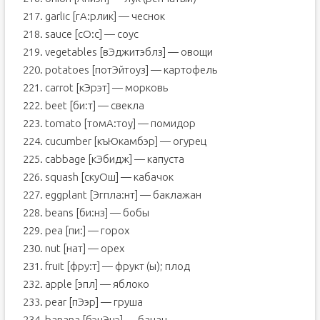
217. garlic [гА:рлик] — чеснок
218. sauce [сО:с] — соус
219. vegetables [вЭджитэблз] — овощи
220. potatoes [потЭйтоуз] — картофель
221. carrot [кЭрэт] — морковь
222. beet [би:т] — свекла
223. tomato [томA:тоу] — помидор
224. cucumber [къЮкамбэр] — огурец
225. cabbage [кЭбидж] — капуста
226. squash [скуОш] — кабачок
227. eggplant [Эгпла:нт] — баклажан
228. beans [би:нз] — бобы
229. pea [пи:] — горох
230. nut [нат] — орех
231. fruit [фру:т] — фрукт (ы); плод
232. apple [эпл] — яблоко
233. pear [пЭэр] — груша
234. banana [бэнЭнэ] — банан