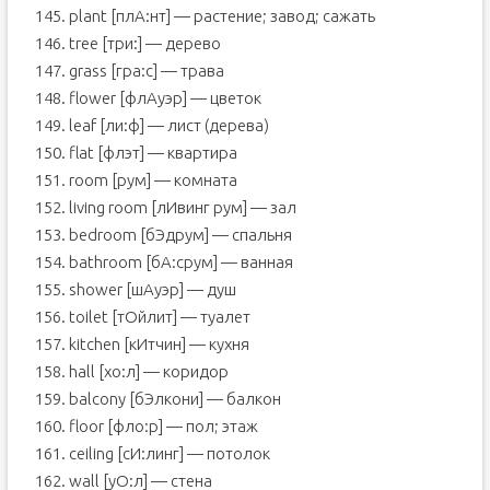
145. plant [плА:нт] — растение; завод; сажать
146. tree [три:] — дерево
147. grass [гра:с] — трава
148. flower [флАуэр] — цветок
149. leaf [ли:ф] — лист (дерева)
150. flat [флэт] — квартира
151. room [рум] — комната
152. living room [лИвинг рум] — зал
153. bedroom [бЭдрум] — спальня
154. bathroom [бА:срум] — ванная
155. shower [шАуэр] — душ
156. toilet [тОйлит] — туалет
157. kitchen [кИтчин] — кухня
158. hall [хо:л] — коридор
159. balcony [бЭлкони] — балкон
160. floor [фло:р] — пол; этаж
161. ceiling [сИ:линг] — потолок
162. wall [уО:л] — стена