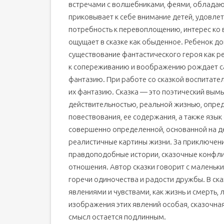
встречами с волшебниками, феями, облада
приковывает к себе внимание детей, удовле
потребность к перевоплощению, интерес ко 
ощущает в сказке как обыденное. Ребенок до
существование фантастического героя как ре
к сопереживанию и воображению рождает с
фантазию. При работе со сказкой воспитатель
их фантазию. Сказка — это поэтический вымыс
действительностью, реальной жизнью, опре
повествования, ее содержания, а также язык 
совершенно определенной, основанной на де
реалистичные картины жизни. За приключени
правдоподобные истории, сказочные конфл
отношения. Автор сказки говорит с маленьк
горечи одиночества и радости дружбы. В ск
явлениями и чувствами, как жизнь и смерть,
изображения этих явлений особая, сказочна
смысл остается подлинным.