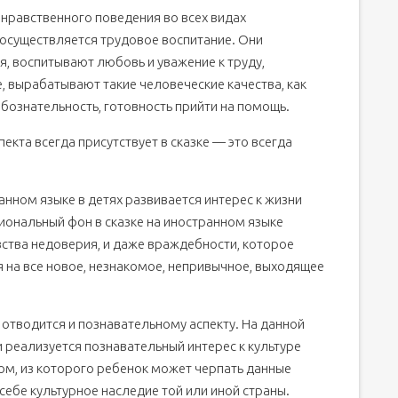
нравственного поведения во всех видах
 осуществляется трудовое воспитание. Они
, воспитывают любовь и уважение к труду,
 вырабатывают такие человеческие качества, как
юбознательность, готовность прийти на помощь.
екта всегда присутствует в сказке — это всегда
анном языке в детях развивается интерес к жизни
иональный фон в сказке на иностранном языке
ства недоверия, и даже враждебности, которое
я на все новое, незнакомое, непривычное, выходящее
отводится и познавательному аспекту. На данной
 реализуется познавательный интерес к культуре
ом, из которого ребенок может черпать данные
 себе культурное наследие той или иной страны.