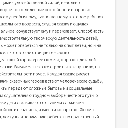
ющими чудодейственной силой, невольно
творяет определенные потребности возраста:
всему необычному, таинственному, которое ребенок
школьного возраста, слушая сказку и ощущая
альное, сочувствует ему и переживает. Способность
амостоятельную творческую деятельность детей,
 может опереться не только на опыт детей, но и на
ел, хотя это не отрицает ее связь с
деляющей характер ее сюжета, образов, деталей
сказки. Вымысел в сказке строится, как правило, на
йствительности почве. Каждая сказка рисует
ями сказочных героев встают человеческие судьбы,
икты передают сложные бытовые и социальные
им слушателем о трудном выборе честного пути, о
азке дети сталкиваются с такими сложными
 любовь и ненависть, измена и коварство. Форма
я, доступная пониманию ребенка, но нравственный