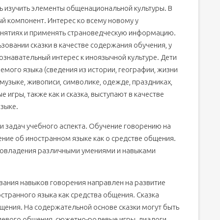
ь изучить элементы общенациональной культуры. В
ый компонент. Интерес ко всему новому у
анятиях и применять страноведческую информацию.
ьзовании сказки в качестве содержания обучения, у
знавательный интерес к иноязычной культуре. Дети
емого языка (сведения из истории, географии, жизни
о музыке, живописи, символике, одежде, праздниках,
ые игры, также как и сказка, выступают в качестве
зыке.
и задач учебного аспекта. Обучение говорению на
ение об иностранном языке как о средстве общения.
 овладения различными умениями и навыками
вания навыков говорения направлен на развитие
странного языка как средства общения. Сказка
щения. На содержательной основе сказки могут быть
левого общения, сюжетно-ролевые игры, диалоги.