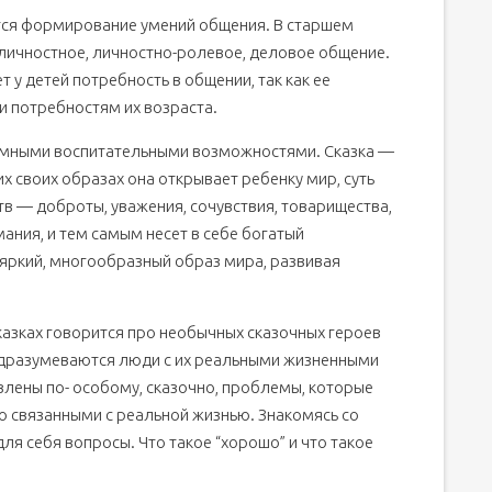
тся формирование умений общения. В старшем
личностное, личностно-ролевое, деловое общение.
 у детей потребность в общении, так как ее
и потребностям их возраста.
ромными воспитательными возможностями. Сказка —
их своих образах она открывает ребенку мир, суть
тв — доброты, уважения, сочувствия, товарищества,
ания, и тем самым несет в себе богатый
 яркий, многообразный образ мира, развивая
сказках говорится про необычных сказочных героев
подразумеваются люди с их реальными жизненными
влены по- особому, сказочно, проблемы, котopыe
но связанными с реальной жизнью. Знакомясь со
для себя вопросы. Что такое “хорошо” и что такое