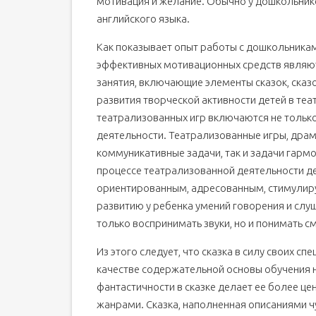
мотивация и желание. Обычно у дошкольнико
английского языка.
Как показывает опыт работы с дошкольниками
эффективных мотивационных средств являют
занятия, включающие элементы сказок, сказ
развития творческой активности детей в те
театрализованных игр включаются не только 
деятельности. Театрализованные игры, драм
коммуникативные задачи, так и задачи гарм
процессе театрализованной деятельности д
ориентированным, адресованным, стимулируе
развитию у ребенка умений говорения и слу
только воспринимать звуки, но и понимать 
Из этого следует, что сказка в силу своих с
качестве содержательной основы обучения н
фантастичности в сказке делает ее более ц
жанрами. Сказка, наполненная описаниями 