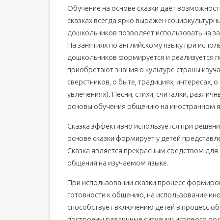
Обучение на основе сказки дает возможност
сказках всегда ярко выражен социокультурн
дошкольников позволяет использовать на з
На занятиях по английскому языку при испол
дошкольников формируется и реализуется по
приобретают знания о культуре страны изуча
сверстников, о быте, традициях, интересах, 
увлечениях). Песни, стихи, считалки, различн
основы обучения общению на иностранном я
Сказка эффективно используется при решени
основе сказки формирует у детей представл
Сказка является прекрасным средством для
общения на изучаемом языке.
При использовании сказки процесс формиро
готовности к общению, на использование ино
способствует включению детей в процесс об
построены различные ситуации игрового ро