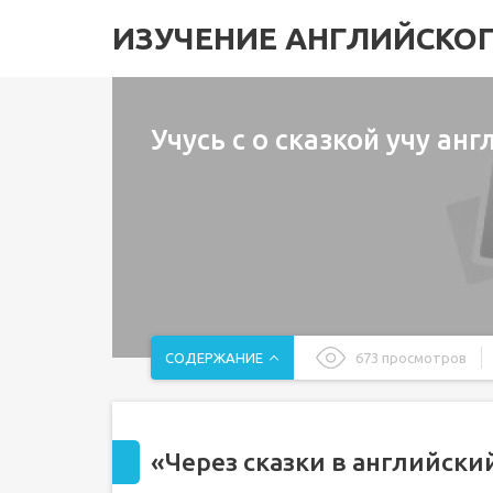
ИЗУЧЕНИЕ АНГЛИЙСКО
Учусь с о сказкой учу ан
СОДЕРЖАНИЕ
673 просмотров
"Через сказки в английский язык"
Статья по английскому языку на тему:
Обучение английскому через сказки.
«Через сказки в английски
Предварительный просмотр: