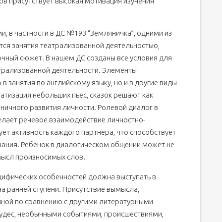
в присутствует высокая мотивация изучения
, в частности в ДС №193 “Земляничка”, одними из
ся занятия театрализованной деятельностью,
очный сюжет. В нашем ДС созданы все условия для
атрализованной деятельности. Элементы
в занятия по английскому языку, но и в другие виды
атизация небольших пьес, сказок решают как
оничного развития личности. Ролевой диалог в
елает речевое взаимодействие личностно-
т активность каждого партнера, что способствует
шания. Ребенок в диалогическом общении может не
смысл произносимых слов.
пецифических особенностей должна выступать в
а ранней ступени. Присутствие вымысла,
енной по сравнению с другими литературными
чудес, необычными событиями, происшествиями,