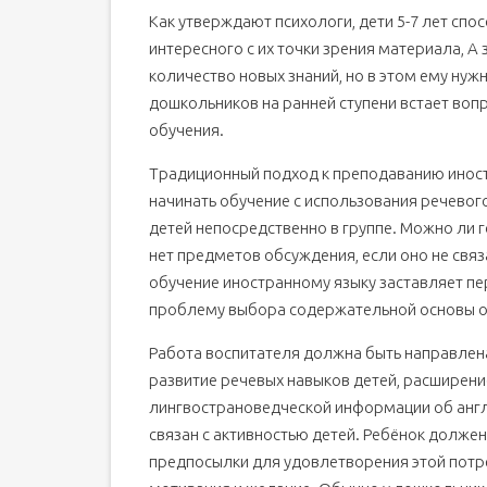
Источники сказок:
Как утверждают психологи, дети 5-7 лет спо
Использование сказок для развития навыка
интересного с их точки зрения материала, А
Читаем детские сказки на английском языке д
количество новых знаний, но в этом ему нуж
Сказки на английском для детей: к языку через
дошкольников на ранней ступени встает вопр
Английские сказки: интерес, кругозор, польза
обучения.
Русские сказки с переводом на английский: сто
Традиционный подход к преподаванию иност
Пример русской сказки с переводом
начинать обучение с использования речево
Выбор сказок для эффективного изучения англ
детей непосредственно в группе. Можно ли г
Обучение английскому с помощью сказок: важ
нет предметов обсуждения, если оно не связ
Примеры сказок для уроков английского языка
обучение иностранному языку заставляет пе
проблему выбора содержательной основы об
Работа воспитателя должна быть направлена
развитие речевых навыков детей, расширени
лингвострановедческой информации об англ
связан с активностью детей. Ребёнок должен
предпосылки для удовлетворения этой пот