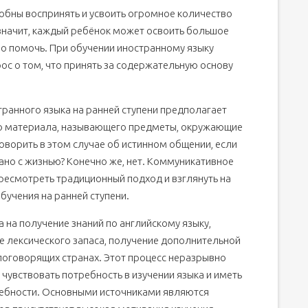
собны воспринять и усвоить огромное количество
 чтения, аудирования, говорения и письма
 значит, каждый ребёнок может освоить большое
ля начинающих
но помочь. При обучении иностранному языку
 увлекательные истории
ос о том, что принять за содержательную основу
ит ли использовать
ранного языка на ранней ступени предполагает
го материала, называющего предметы, окружающие
ийского
оворить в этом случае об истинном общении, если
ные нюансы
ано с жизнью? Конечно же, нет. Коммуникативное
ресмотреть традиционный подход и взглянуть на
учения на ранней ступени.
 на получение знаний по английскому языку,
е лексического запаса, получение дополнительной
оговорящих странах. Этот процесс неразрывно
 чувствовать потребность в изучении языка и иметь
ребности. Основными источниками являются