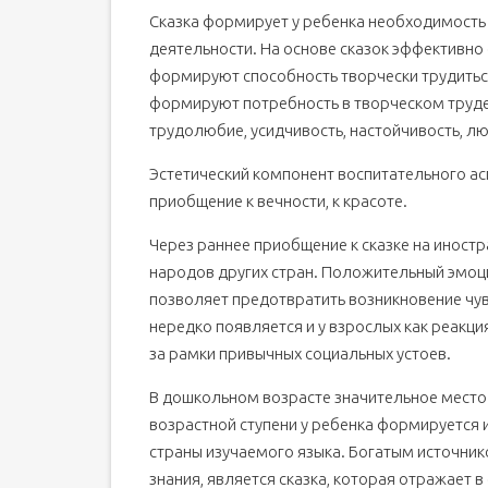
Сказка формирует у ребенка необходимость 
деятельности. На основе сказок эффективно
формируют способность творчески трудиться
формируют потребность в творческом труде,
трудолюбие, усидчивость, настойчивость, л
Эстетический компонент воспитательного асп
приобщение к вечности, к красоте.
Через раннее приобщение к сказке на иностр
народов других стран. Положительный эмоц
позволяет предотвратить возникновение чув
нередко появляется и у взрослых как реакци
за рамки привычных социальных устоев.
В дошкольном возрасте значительное место 
возрастной ступени у ребенка формируется и
страны изучаемого языка. Богатым источник
знания, является сказка, которая отражает в