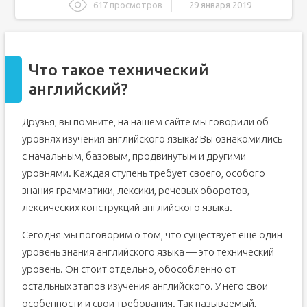
617 просмотров
29 января 2019
Что такое технический английский?
Какие сферы входят в технический английский?
Что такое технический
Для чего нужен технический уровень?
английский?
Технический английский: что скрывается под этим
понятием и почему оно может быть вам полезно
Уровни знания языков для резюме
Друзья, вы помните, на нашем сайте мы говорили об
Сайты трудоустройства вводят в заблуждение
уровнях изучения английского языка? Вы ознакомились
Уровни владения и знания английского языка для
с начальным, базовым, продвинутым и другими
резюме
уровнями. Каждая ступень требует своего, особого
знания грамматики, лексики, речевых оборотов,
лексических конструкций английского языка.
Сегодня мы поговорим о том, что существует еще один
уровень знания английского языка — это технический
уровень. Он стоит отдельно, обособленно от
остальных этапов изучения английского. У него свои
особенности и свои требования. Так называемый,