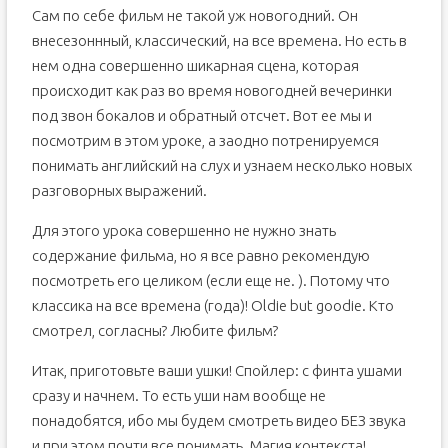
Сам по себе фильм не такой уж новогодний. Он
внесезоннный, классический, на все времена. Но есть в
нем одна совершенно шикарная сцена, которая
происходит как раз во время новогодней вечеринки
под звон бокалов и обратный отсчет. Вот ее мы и
посмотрим в этом уроке, а заодно потренируемся
понимать английский на слух и узнаем несколько новых
разговорных выражений.
Для этого урока совершенно не нужно знать
содержание фильма, но я все равно рекомендую
посмотреть его целиком (если еще не. ). Потому что
классика на все времена (года)! Oldie but goodie. Кто
смотрел, согласны? Любите фильм?
Итак, приготовьте ваши ушки! Спойлер: с финта ушами
сразу и начнем. То есть уши нам вообще не
понадобятся, ибо мы будем смотреть видео БЕЗ звука
и при этом почти все понимать. Магия контекста!