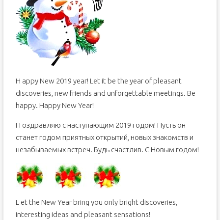
H appy New 2019 year! Let it be the year of pleasant
discoveries, new friends and unforgettable meetings. Be
happy. Happy New Year!
П оздравляю с наступающим 2019 годом! Пусть он
станет годом приятных открытий, новых знакомств и
незабываемых встреч. Будь счастлив. С Новым годом!
L et the New Year bring you only bright discoveries,
interesting ideas and pleasant sensations!