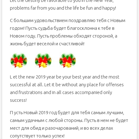
Let the destiny be favorable to you in the New Year,
problems far from you and the life be fun and happy!
С большим удовольствием поздравляю тебя с Новым
годом! Пусть судьба будет благосклонна к тебе в
Новом году. Пусть проблемы обходят стороной, а
жизнь будет веселой и счастливой!
L et the new 2019 year be your best year and the most
successful at all. Let it be without any place for offenses
and frustrations and in all cases accompanied only
success!
П усть Новый 2019 год будет для тебя самым лучшим,
самым удачным с любой стороны. Пусть в нем не будет
мест для обид и разочарований, и во всех делах
сопутствует только успех!