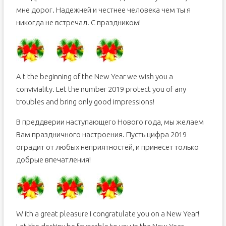
мне дорог. Надежней и честнее человека чем ты я
никогда не встречал. С праздником!
A t the beginning of the New Year we wish you a
conviviality. Let the number 2019 protect you of any
troubles and bring only good impressions!
В преддверии наступающего Нового года, мы желаем
Вам праздничного настроения. Пусть цифра 2019
оградит от любых неприятностей, и принесет только
добрые впечатления!
W ith a great pleasure I congratulate you on a New Year!