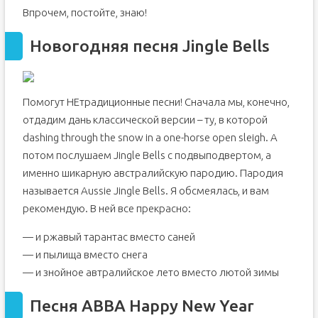
Впрочем, постойте, знаю!
Новогодняя песня Jingle Bells
Помогут НЕтрадиционные песни! Сначала мы, конечно,
отдадим дань классической версии – ту, в которой
dashing through the snow in a one-horse open sleigh. А
потом послушаем Jingle Bells с подвыподвертом, а
именно шикарную австралийскую пародию. Пародия
называется Aussie Jingle Bells. Я обсмеялась, и вам
рекомендую. В ней все прекрасно:
— и ржавый тарантас вместо саней
— и пылища вместо снега
— и знойное автралийское лето вместо лютой зимы
Песня ABBA Happy New Year