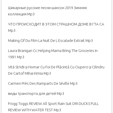
Шикарные русские песни шансон 2019 Зимняя
коллекция Mp3
ЧТО ПРОИСХОДИТ В ЭТОМ СТРАШНОМ ДОМЕ В ГТА СА
Mp3
Making Of Du Film La Nuit De L Escalade Extrait Mp3
Laura Branigan Cc Helping Mama Bring The Groceries In
1981 Mp3
Vită Stridii și Homar Cu Foi De Plăcintă Cu Ciuperci și Cilindru
De Cartof Mihai Irimia Mp3
Carmen Près Des Ramparts De Séville Mp3
виды транспорта для детей Mp3
Frogg Toggs REVIEW All Sport Rain Suit DRI DUCKS FULL
REVIEW WITH WATER TEST Mp3