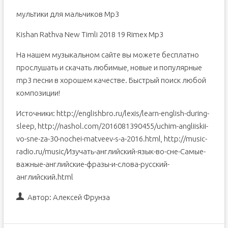
мультики для мальчиков Mp3
Kishan Rathva New Timli 2018 19 Rimex Mp3
На нашем музыкальном сайте вы можете бесплатно
прослушать и скачать любимые, новые и популярные
mp3 песни в хорошем качестве. Быстрый поиск любой
композиции!
Источники: http://englishbro.ru/lexis/learn-english-during-
sleep, http://nashol.com/2016081390455/uchim-angliiskii-
vo-sne-za-30-nochei-matveev-s-a-2016.html, http://music-
radio.ru/music/Изучать-английский-язык-во-сне-Самые-
важные-английские-фразы-и-слова-русский-
английский.html
Автор:
Алексей Фрунза