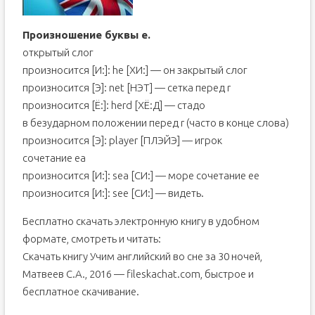
Произношение буквы е.
открытый слог
произносится [И:]: he [ХИ:] — он закрытый слог
произносится [Э]: net [НЭТ] — сетка перед r
произносится [Ё:]: herd [ХЁ:Д] — стадо
в безударном положении перед r (часто в конце слова)
произносится [Э]: player [ПЛЭЙЭ] — игрок
сочетание ea
произносится [И:]: sea [СИ:] — море сочетание ее
произносится [И:]: see [СИ:] — видеть.
Бесплатно скачать электронную книгу в удобном
формате, смотреть и читать:
Скачать книгу Учим английский во сне за 30 ночей,
Матвеев С.А., 2016 — fileskachat.com, быстрое и
бесплатное скачивание.