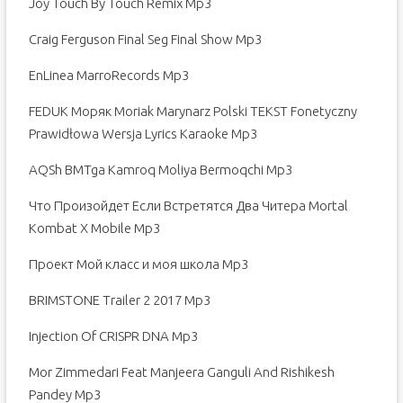
Joy Touch By Touch Remix Mp3
Craig Ferguson Final Seg Final Show Mp3
EnLinea MarroRecords Mp3
FEDUK Моряк Moriak Marynarz Polski TEKST Fonetyczny
Prawidłowa Wersja Lyrics Karaoke Mp3
AQSh BMTga Kamroq Moliya Bermoqchi Mp3
Что Произойдет Если Встретятся Два Читера Mortal
Kombat X Mobile Mp3
Проект Мой класс и моя школа Mp3
BRIMSTONE Trailer 2 2017 Mp3
Injection Of CRISPR DNA Mp3
Mor Zimmedari Feat Manjeera Ganguli And Rishikesh
Pandey Mp3