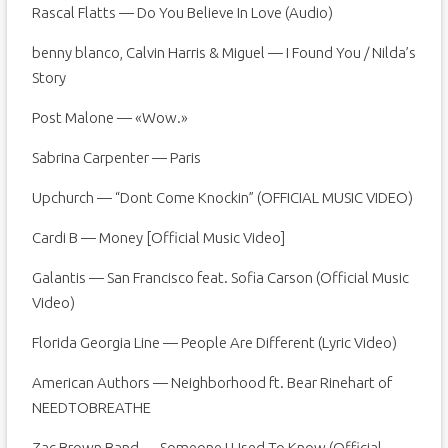
Rascal Flatts — Do You Believe In Love (Audio)
benny blanco, Calvin Harris & Miguel — I Found You / Nilda’s
Story
Post Malone — «Wow.»
Sabrina Carpenter — Paris
Upchurch — “Dont Come Knockin” (OFFICIAL MUSIC VIDEO)
Cardi B — Money [Official Music Video]
Galantis — San Francisco feat. Sofia Carson (Official Music
Video)
Florida Georgia Line — People Are Different (Lyric Video)
American Authors — Neighborhood ft. Bear Rinehart of
NEEDTOBREATHE
Zac Brown Band — Someone I Used To Know (Official