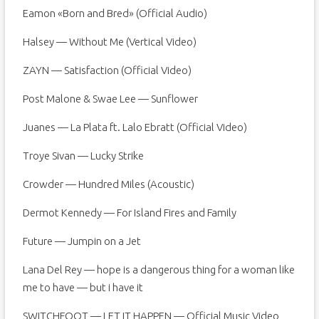
Eamon «Born and Bred» (Official Audio)
Halsey — Without Me (Vertical Video)
ZAYN — Satisfaction (Official Video)
Post Malone & Swae Lee — Sunflower
Juanes — La Plata ft. Lalo Ebratt (Official Video)
Troye Sivan — Lucky Strike
Crowder — Hundred Miles (Acoustic)
Dermot Kennedy — For Island Fires and Family
Future — Jumpin on a Jet
Lana Del Rey — hope is a dangerous thing for a woman like
me to have — but i have it
SWITCHFOOT — LET IT HAPPEN — Official Music Video