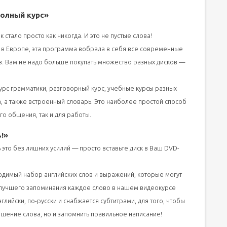
Полный курс»
стало просто как никогда. И это не пустые слова!
в Европе, эта программа вобрала в себя все современные
в. Вам не надо больше покупать множество разных дисков —
курс грамматики, разговорный курс, учебные курсы разных
, а также встроенный словарь. Это наиболее простой способ
го общения, так и для работы.
!»
 это без лишних усилий — просто вставьте диск в Ваш DVD-
одимый набор английских слов и выражений, которые могут
я лучшего запоминания каждое слово в нашем видеокурсе
лийски, по-русски и снабжается субтитрами, для того, чтобы
шение слова, но и запомнить правильное написание!