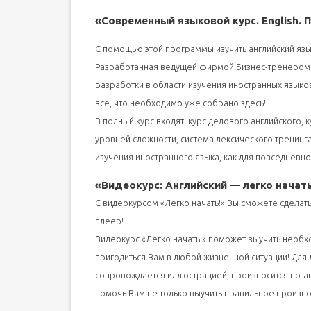
«Современный языковой курс. English. 
С помощью этой программы изучить английский язык 
Разработанная ведущей фирмой Бизнес-тренером 
разработки в области изучения иностранных языко
все, что необходимо уже собрано здесь!
В полный курс входят: курс делового английского, 
уровней сложности, система лексического тренинга
изучения иностранного языка, как для повседневно
«Видеокурс: Английский — легко начать
С видеокурсом «Легко начать!» Вы сможете сделать
плеер!
Видеокурс «Легко начать!» поможет выучить необх
пригодиться Вам в любой жизненной ситуации! Дл
сопровождается иллюстрацией, произносится по-анг
помочь Вам не только выучить правильное произно