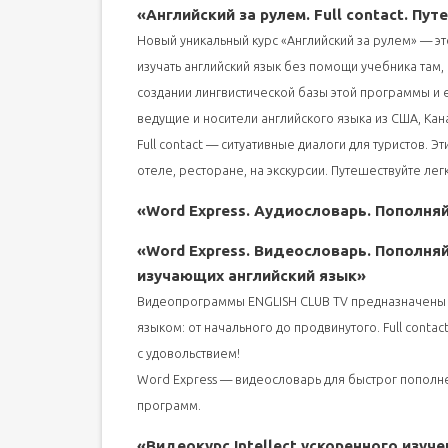
«Английский за рулем. Full contact. Пут
Новый уникальный курс «Английский за рулем» — э
изучать английский язык без помощи учебника там, 
создании лингвистической базы этой программы и
ведущие и носители английского языка из США, Ка
Full contact — ситуативные диалоги для туристов.
отеле, ресторане, на экскурсии. Путешествуйте лег
«Word Express. Аудиословарь. Пополня
«Word Express. Видеословарь. Пополня
изучающих английский язык»
Видеопрограммы ENGLISH CLUB TV предназначены 
языком: от начального до продвинутого. Full contac
с удовольствием!
Word Express — видеословарь для быстрог пополн
программ.
«Видеокурс Intellect ускоренного изуч