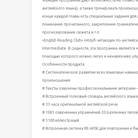
Функции программы дают возможность не только чит
английского языка), а также тренировать произнош
конце каждой главы есть специальные задания для
понимание прочитанного, закрепление грамматичес
прогнозирование сюжета и т.п.
«English Reading Club» («Клуб читающих по-английск
Intermediate. В сущности, эта программа является
помощью которого можно легко и ненавязчиво улу
Особенности продукта:
# Систематическое развитие всех языковых навыков
произношения
# Тексты озвучены профессиональными актерами 
# Встроенный толковый словарь английского языка Co
# 33 часа оригинальной английской речи
# 1065 озвученных упражнений 20 различных типов
# 5100 иллюстраций
# Встроенная система RE-WISE для повторения и б