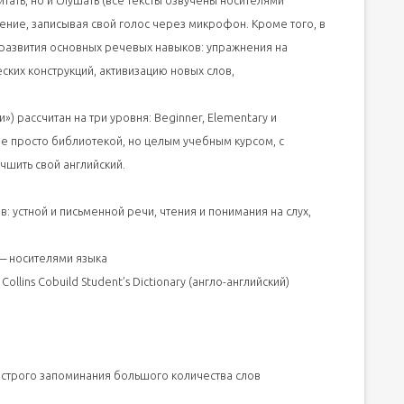
ать, но и слушать (все тексты озвучены носителями
ение, записывая свой голос через микрофон. Кроме того, в
 развития основных речевых навыков: упражнения на
ких конструкций, активизацию новых слов,
и») рассчитан на три уровня: Beginner, Elementary и
 не просто библиотекой, но целым учебным курсом, с
чшить свой английский.
: устной и письменной речи, чтения и понимания на слух,
— носителями языка
llins Cobuild Student’s Dictionary (англо-английский)
ыстрого запоминания большого количества слов