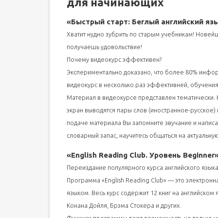
для начинающих
Курсы английского в машину (подборка)
150 полезных ссылок для самостоятельного изу
«Быстрый старт: Беглый английский язы
Аудирование
Хватит нудно зубрить по старым учебникам! Нове
Грамматика
получаешь удовольствие!
Почему видеокурс эффективен?
Экспериментально доказано, что более 80% инфор
видеокурс в несколько раз эффективней, обучения 
Материал в видеокурсе представлен тематически. К
экран выводятся пары слов (иностранное-русское)
подаче материала Вы запомните звучание и написа
словарный запас, научитесь общаться на актуальну
«English Reading Club. Уровень Beginner
Переиздание популярного курса английского языка
Программа «English Reading Club» — это электронн
языком. Весь курс содержит 12 книг на английском
Конана Дойля, Брэма Стокера и других.