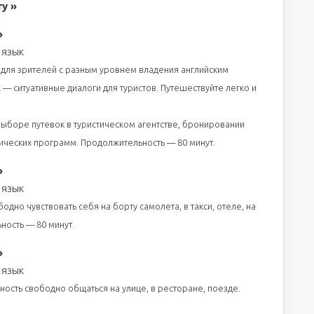
ry »
»
 язык
для зрителей с разным уровнем владения английским
t — ситуативные диалоги для туристов. Путешествуйте легко и
выборе путевок в туристическом агентстве, бронировании
тических программ. Продолжительность — 80 минут.
»
 язык
одно чувствовать себя на борту самолета, в такси, отеле, на
ность — 80 минут.
»
 язык
ность свободно общаться на улице, в ресторане, поезде.