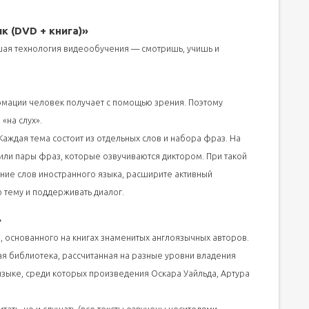
чения английского
к (DVD + книга)»
йшая технология видеообучения — смотришь, учишь и
мации человек получает с помощью зрения. Поэтому
«на слух».
аждая тема состоит из отдельных слов и набора фраз. На
 или пары фраз, которые озвучиваются диктором. При такой
ние слов иностранного языка, расширите активный
ю тему и поддерживать диалог.
»
, основанного на книгах знаменитых англоязычных авторов.
ая библиотека, рассчитанная на разные уровни владения
 языке, среди которых произведения Оскара Уайльда, Артура