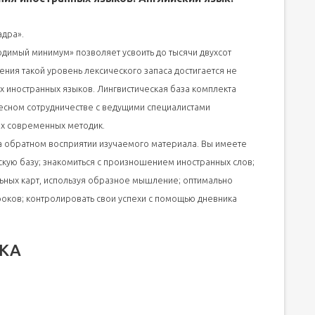
адра».
одимый минимум» позволяет усвоить до тысячи двухсот
ения такой уровень лексического запаса достигается не
ах иностранных языков. Лингвистическая база комплекта
тесном сотрудничестве с ведущими специалистами
ых современных методик.
на обратном восприятии изучаемого материала. Вы имеете
кую базу; знакомиться с произношением иностранных слов;
ьных карт, используя образное мышление; оптимально
оков; контролировать свои успехи с помощью дневника
ЫКА