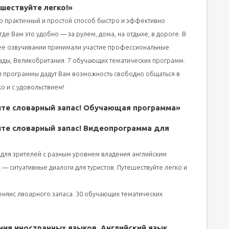
ешествуйте легко!»
то практичный и простой способ быстро и эффективно
где Вам это удобно — за рулем, дома, на отдыхе, в дороге. В
 ее озвучивании принимали участие профессиональные
нады, Великобритания. 7 обучающих тематических программ.
 Эти программы дадут Вам возможность свободно общаться в
ко и с удовольствием!
йте словарный запас! Обучающая программа»
йте словарный запас! Видеопрограмма для
для зрителей с разным уровнем владения английским
t — ситуативные диалоги для туристов. Путешествуйте легко и
еняис лвоарного запаса. 30 обучающих тематических
ения иностранных языков. Английский язык.