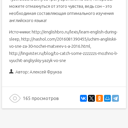
можете отмахнуться от этого чувства, ведь сон – это
необходимая составляющая оптимального изучения
английского языка!
Источники: http://englishbro.ru/lexis/learn-english-during-
sleep, http://nashol.com/2016081390455/uchim-angliiskii-
vo-sne-za-30-nochei-matveev-s-a-2016.html,
http://lingvister.ru/blog/to-catch-some-zzzzzzs-mozhno-li-
vyuchit-angliyskiy-yazyk-vo-sne
Автор:
Алексей Фрунза
165 просмотров