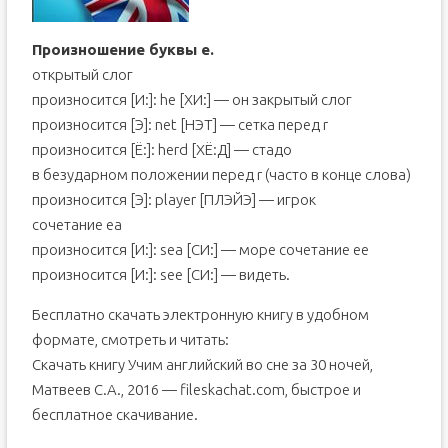
Произношение буквы е.
открытый слог
произносится [И:]: he [ХИ:] — он закрытый слог
произносится [Э]: net [НЭТ] — сетка перед r
произносится [Ё:]: herd [ХЁ:Д] — стадо
в безударном положении перед r (часто в конце слова)
произносится [Э]: player [ПЛЭЙЭ] — игрок
сочетание ea
произносится [И:]: sea [СИ:] — море сочетание ее
произносится [И:]: see [СИ:] — видеть.
Бесплатно скачать электронную книгу в удобном
формате, смотреть и читать:
Скачать книгу Учим английский во сне за 30 ночей,
Матвеев С.А., 2016 — fileskachat.com, быстрое и
бесплатное скачивание.