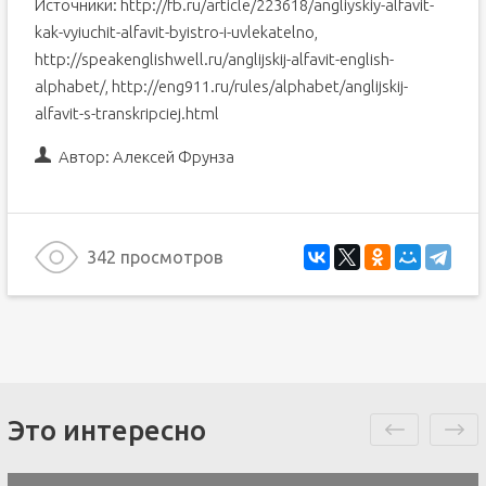
Источники: http://fb.ru/article/223618/angliyskiy-alfavit-
kak-vyiuchit-alfavit-byistro-i-uvlekatelno,
http://speakenglishwell.ru/anglijskij-alfavit-english-
alphabet/, http://eng911.ru/rules/alphabet/anglijskij-
alfavit-s-transkripciej.html
Автор:
Алексей Фрунза
342 просмотров
Это интересно