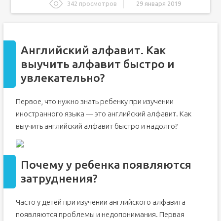
342 просмотров
29 января 2019
Английский алфавит. Как выучить алфавит быстро и
увлекательно?
Почему у ребенка появляются затруднения?
Английский алфавит. Как
Буквы английского языка и произношение
выучить алфавит быстро и
Учим английский алфавит при помощи прописей
увлекательно?
Учим иностранный алфавит и поем песенки
Учим английский алфавит при помощи ярких карточек
Первое, что нужно знать ребенку при изучении
Различные игры на запоминание алфавита
иностранного языка — это английский алфавит. Как
Английский алфавит: таблица с транскрипцией и
выучить английский алфавит быстро и надолго?
русским произношением
Экскурс в историю английского алфавита
Английский алфавит: состав
Почему у ребенка появляются
Таблица и упражнения по английскому алфавиту с
затруднения?
транскрипцией и русским произношением
Как быстро запомнить алфавит?
Игры на запоминание английского алфавита
Часто у детей при изучении английского алфавита
появляются проблемы и недопонимания. Первая
Интересные факты