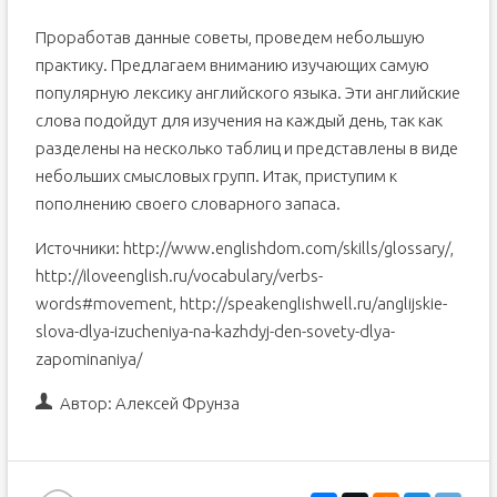
Проработав данные советы, проведем небольшую
практику. Предлагаем вниманию изучающих самую
популярную лексику английского языка. Эти английские
слова подойдут для изучения на каждый день, так как
разделены на несколько таблиц и представлены в виде
небольших смысловых групп. Итак, приступим к
пополнению своего словарного запаса.
Источники: http://www.englishdom.com/skills/glossary/,
http://iloveenglish.ru/vocabulary/verbs-
words#movement, http://speakenglishwell.ru/anglijskie-
slova-dlya-izucheniya-na-kazhdyj-den-sovety-dlya-
zapominaniya/
Автор:
Алексей Фрунза