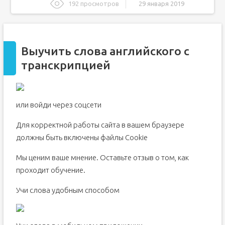
192 просмотров
29 января 2019
Выучить слова английского с транскрипцией
Слова на тему «Самые употребляемые глаголы»
Выучить слова английского с
Английские слова для изучения на каждый день:
полезная лексика и советы для запоминания
транскрипцией
Советы по изучению английской лексики
или войди через соцсети
Для корректной работы сайта в вашем браузере
должны быть включены файлы Сookie
Мы ценим ваше мнение. Оставьте отзыв о том, как
проходит обучение.
Учи слова удобным способом