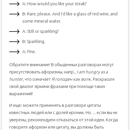
А: How would you like your steak?
В: Rare, please. And I’d like a glass of red wine, and
some mineral water.
А: Still or sparkling?
В: Sparkling.
А: Fine.
Обратите внимание! В обыденных разговорах могут
присутствовать афоризмы, напр.,
I am hungry as a
hunter
, что означает
Я голоден как волк
. Раскрасьте
свой диалог яркими фразами при помощи таких
выражений!
И еще: можете применять в разговоре цитаты
известных людей или с долей иронии. Но… если вы не
уверены, рекомендуем отказаться от этой идеи. Когда
говорите афоризм или цитату, вы должны быть