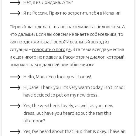
Нет, я из Лондона. А ты?
Я из России. Приятно встретить тебя в Испании!
Первый шаг сделан – вы познакомились с человеком. А
что дальше? Если вы совсем не знаете собеседника, то
как продолжить разговор? Идеальный выход из
ситуации –
говорить о погоде
. Эта тема всегда уместна
и еще никого не подвела. Рассмотрим диалог, который
поможет вам в дальнейшем общении =>
Hello, Maria! You look great today!
Hi, Jane! Thank you! It’s very warm today, isn’t it? So I
have decided to put on my new dress.
Yes, the weather is lovely, as well as your new
dress. But have you heard about the rain this
afternoon?
Yes, I’ve heard about that. But that is okey. I have an