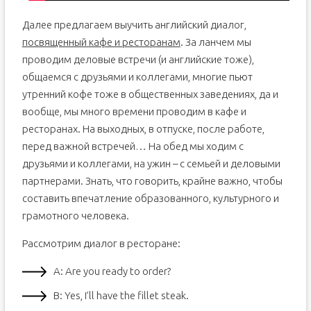
Далее предлагаем выучить английский диалог,
посвященный кафе и ресторанам
. За ланчем мы
проводим деловые встречи (и английские тоже),
общаемся с друзьями и коллегами, многие пьют
утренний кофе тоже в общественных заведениях, да и
вообще, мы много времени проводим в кафе и
ресторанах. На выходных, в отпуске, после работе,
перед важной встречей… На обед мы ходим с
друзьями и коллегами, на ужин – с семьей и деловыми
партнерами. Знать, что говорить, крайне важно, чтобы
составить впечатление образованного, культурного и
грамотного человека.
Рассмотрим диалог в ресторане:
А: Are you ready to order?
В: Yes, I’ll have the fillet steak.