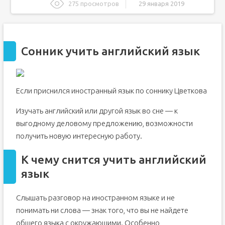
275 просмотров
29 января 2019
Сонник учить английский язык
К чему снится учить английский язык
Сонник учить английский язык
К чему снится учить английский язык
Иностранная речь по соннику
Необходимость выяснить какой-то вопрос
Если приснился иностранный язык по соннику Цветкова
Осторожнее: вас собираются обмануть
Новые возможности, достижение успеха
Изучать английский или другой язык во сне — к
Окажетесь в неловком положении
выгодному деловому предложению, возможности
Подробности сновидения
получить новую интересную работу.
Сонник Миллера предупреждает об обмане
К чему снится учить английский
Тонкости взаимоотношений
язык
Диалоги на английском для начинающих
Популярные диалоги на английском для начинающих
Слышать разговор на иностранном языке и не
Советы, как быстро выучить диалог
понимать ни слова — знак того, что вы не найдете
Подводим итоги
общего языка с окружающими. Особенно