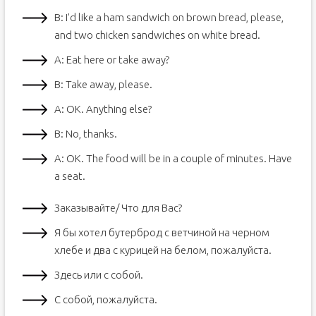
B: I’d like a ham sandwich on brown bread, please,
and two chicken sandwiches on white bread.
A: Eat here or take away?
B: Take away, please.
A: OK. Anything else?
B: No, thanks.
A: OK. The food will be in a couple of minutes. Have
a seat.
Заказывайте/ Что для Вас?
Я бы хотел бутерброд с ветчиной на черном
хлебе и два с курицей на белом, пожалуйста.
Здесь или с собой.
С собой, пожалуйста.