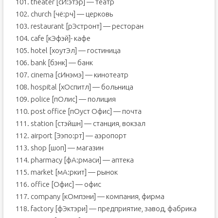
101. theater [сИ:этэр] — театр
102. church [чё:рч] — церковь
103. restaurant [рЭстронт] — ресторан
104. cafe [кЭфэй]- кафе
105. hotel [хоутЭл] — гостиница
106. bank [бэнк] — банк
107. cinema [сИнэмэ] — кинотеатр
108. hospital [хОспитл] — больница
109. police [пОлис] — полиция
110. post office [пОуст Офис] — почта
111. station [стэйшн] — станция, вокзал
112. airport [Ээпо:рт] — аэропорт
113. shop [шоп] — магазин
114. pharmacy [фА:рмаси] — аптека
115. market [мА:ркит] — рынок
116. office [Офис] — офис
117. company [кОмпэни] — компания, фирма
118. factory [фЭктэри] — предприятие, завод, фабрика