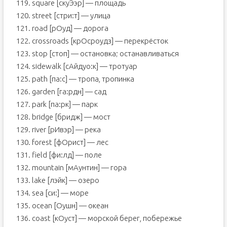
119. square [скуЭэр] — площадь
120. street [стри:т] — улица
121. road [рОуд] — дорога
122. crossroads [крОсроудз] — перекрёсток
123. stop [стоп] — остановка; останавливаться
124. sidewalk [сАйдуо:к] — тротуар
125. path [па:с] — тропа, тропинка
126. garden [га:рдн] — сад
127. park [па:рк] — парк
128. bridge [бридж] — мост
129. river [рИвэр] — река
130. forest [фОрист] — лес
131. field [фи:лд] — поле
132. mountain [мАунтин] — гора
133. lake [лэйк] — озеро
134. sea [си:] — море
135. ocean [Оушн] — океан
136. coast [кОуст] — морской берег, побережье