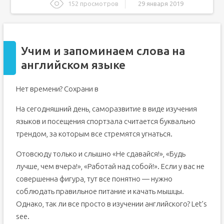
152 просмотров
29 января 2019
Учим и запоминаем слова на английском языке
Как быстро выучить английские слова
Учим и запоминаем слова на
Как помочь ребенку легко запомнить английские слова
английском языке
Как выучить английские слова для бизнеса
500 наиболее употребительных слов на английском
языке с переводом
Нет времени? Сохрани в
500 самых употребляемых английских слов с переводом
и транскрипцией
На сегодняшний день, саморазвитие в виде изучения
Английские слова для изучения на каждый день:
языков и посещения спортзала считается буквально
полезная лексика и советы для запоминания
трендом, за которым все стремятся угнаться.
Советы по изучению английской лексики
Отовсюду только и слышно «Не сдавайся!», «Будь
лучше, чем вчера!», «Работай над собой!». Если у вас не
совершенна фигура, тут все понятно — нужно
соблюдать правильное питание и качать мышцы.
Однако, так ли все просто в изучении английского? Let’s
see.