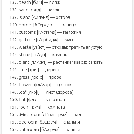
137. beach [би:ч] — пляж
138. sand [сэнд] — песок
139. island [Айлэнд] — остров
140. border [бО:рдэр] — граница
141. customs [кАстэмз] — таможня
142. garbage [гА:рбидж] — мусор
143. waste [уэйст] — отходы; тратить впустую
144. stone [стОун] — камень
145. plant [плА:нт] — растение; завод; сажать
146. tree [три:] — дерево
147. grass [гра:с] — трава
148. flower [флАуэр] — цветок
149. leaf [ли:ф] — лист (дерева)
150. flat [флэт] — квартира
151. room [рум] — комната
152. living room [лИвинг рум] — зал
153. bedroom [бЭдрум] — спальня
154. bathroom [бА:срум] — ванная