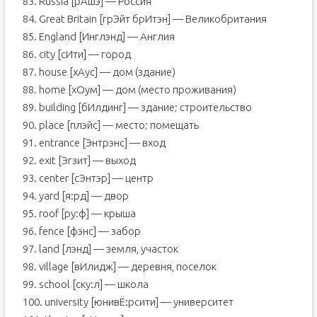
83. Russia [рАшэ] — Россия
84. Great Britain [грЭйт брИтэн] — Великобритания
85. England [Инглэнд] — Англия
86. city [сИти] — город
87. house [хАус] — дом (здание)
88. home [хОум] — дом (место проживания)
89. building [бИлдинг] — здание; строительство
90. place [плэйс] — место; помещать
91. entrance [Энтрэнс] — вход
92. exit [Эгзит] — выход
93. center [сЭнтэр] — центр
94. yard [я:рд] — двор
95. roof [ру:ф] — крыша
96. fence [фэнс] — забор
97. land [лэнд] — земля, участок
98. village [вИлидж] — деревня, поселок
99. school [ску:л] — школа
100. university [юнивЁ:рсити] — университет