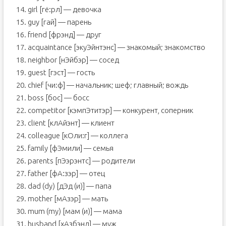
14. girl [гё:рл] — девочка
15. guy [гай] — парень
16. friend [фрэнд] — друг
17. acquaintance [экуЭйнтэнс] — знакомый; знакомство
18. neighbor [нЭйбэр] — сосед
19. guest [гэст] — гость
20. chief [чи:ф] — начальник; шеф; главный; вождь
21. boss [бос] — босс
22. competitor [кэмпЭтитэр] — конкурент, соперник
23. client [клАйэнт] — клиент
24. colleague [кОли:г] — коллега
25. family [фЭмили] — семья
26. parents [пЭэрэнтс] — родители
27. father [фА:зэр] — отец
28. dad (dy) [дЭд (и)] — папа
29. mother [мАзэр] — мать
30. mum (my) [мам (и)] — мама
31. husband [хАзбэнд] — муж