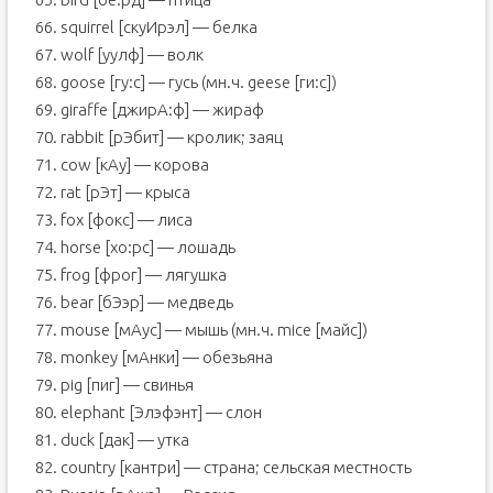
66. squirrel [скуИрэл] — белка
67. wolf [уулф] — волк
68. goose [гу:с] — гусь (мн.ч. geese [ги:с])
69. giraffe [джирА:ф] — жираф
70. rabbit [рЭбит] — кролик; заяц
71. cow [кАу] — корова
72. rat [рЭт] — крыса
73. fox [фокс] — лиса
74. horse [хо:рс] — лошадь
75. frog [фрог] — лягушка
76. bear [бЭэр] — медведь
77. mouse [мАус] — мышь (мн.ч. mice [майс])
78. monkey [мАнки] — обезьяна
79. pig [пиг] — свинья
80. elephant [Элэфэнт] — слон
81. duck [дак] — утка
82. country [кантри] — страна; сельская местность