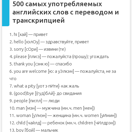
500 самых употребляемых
английских слов с переводом и
транскрипцией
1. hi [хай] — привет
2. hello [хэлОу] — здравствуйте, привет
3. sorry [сOри] — извини (те)
4. please [пли:з] — пожалуйста (прошу); угождать
5. thank you [сэнк ю] — спасибо
6. you are welcome [ю: а уЭлкэм] — пожалуйста, не за
что
7. what a pity [уот э пИти]- как жаль
8. (good)bye [(гуд)бAй]- до свидания
9. people [пи:пл] — люди
10. man [мэн] — мужчина (мн.ч. men [мен])
11. woman [уУмэн] — женщина (мн.ч. women [уИмин])
12. child [чайлд] — ребенок (мн.ч. children [чИлдрэн])
13. boy [бой] — мальчик