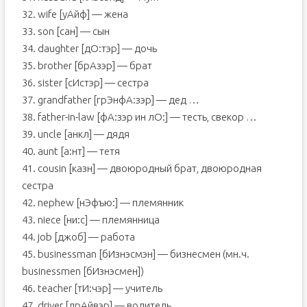
32. wife [уАйф] — жена
33. son [сан] — сын
34. daughter [дО:тэр] — дочь
35. brother [брАзэр] — брат
36. sister [сИстэр] — сестра
37. grandfather [грЭнфА:зэр] — дед …
38. father-in-law [фА:зэр ин лО:] — тесть, свекор …
39. uncle [анкл] — дядя
40. aunt [а:нт] — тетя
41. cousin [казн] — двоюродный брат, двоюродная
сестра
42. nephew [нЭфъю:] — племянник
43. niece [ни:с] — племянница
44. job [джоб] — работа
45. businessman [бИзнэсмэн] — бизнесмен (мн.ч.
businessmen [бИзнэсмен])
46. teacher [тИ:чэр] — учитель
47. driver [дрАйвэр] — водитель