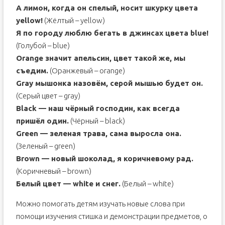
А лимон, когда он спелый, носит шкурку цвета
yellow!
(Жёлтый – yellow)
Я по городу люблю бегать в джинсах цвета blue!
(Голубой – blue)
Orange значит апельсин, цвет такой же, мы
съедим.
(Оранжевый – orange)
Gray мышонка назовём, серой мышью будет он.
(Серый цвет – gray)
Black — наш чёрный господин, как всегда
пришёл один.
(Чёрный – black)
Green — зеленая трава, сама выросла она.
(Зеленый – green)
Brown — новый шоколад, я коричневому рад.
(Коричневый – brown)
Белый цвет — white и снег.
(Белый – white)
Можно помогать детям изучать новые слова при
помощи изучения стишка и демонстрации предметов, о