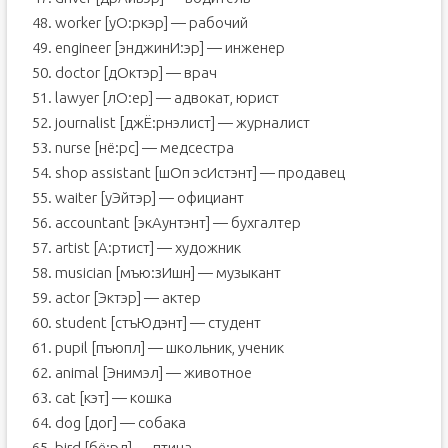
48. worker [уО:ркэр] — рабочий
49. engineer [энджинИ:эр] — инженер
50. doctor [дОктэр] — врач
51. lawyer [лО:ер] — адвокат, юрист
52. journalist [джЁ:рнэлист] — журналист
53. nurse [нё:рс] — медсестра
54. shop assistаnt [шОп эсИстэнт] — продавец
55. waiter [уЭйтэр] — официант
56. accountant [экАунтэнт] — бухгалтер
57. artist [А:ртист] — художник
58. musician [мъю:зИшн] — музыкант
59. actor [Эктэр] — актер
60. student [стъЮдэнт] — студент
61. pupil [пъюпл] — школьник, ученик
62. animal [Энимэл] — животное
63. cat [кэт] — кошка
64. dog [дог] — собака
65. bird [бё:рд] — птица