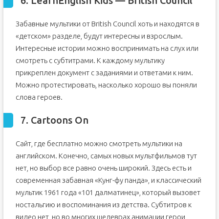
6. LearnEnglish Kids — British Council
Забавные мультики от British Council хоть и находятся в
«детском» разделе, будут интересны и взрослым.
Интересные истории можно воспринимать на слух или
смотреть с субтитрами. К каждому мультику
прикреплен документ с заданиями и ответами к ним.
Можно протестировать, насколько хорошо вы поняли
слова героев.
7. Cartoons On
Сайт, где бесплатно можно смотреть мультики на
английском. Конечно, самых новых мультфильмов тут
нет, но выбор все равно очень широкий. Здесь есть и
современная забавная «Кунг-фу панда», и классический
мультик 1961 года «101 далматинец», который вызовет
ностальгию и воспоминания из детства. Субтитров к
видео нет, но во многих шедеврах анимации герои