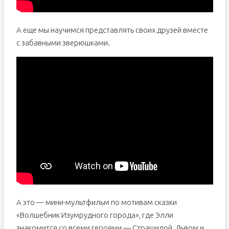
А еще мы научимся представлять своих друзей вместе
с забавными зверюшками.
А это — мини-мультфильм по мотивам сказки
«Волшебник Изумрудного города», где Элли
знакомится со всеми героями — Страшилой, Львом и