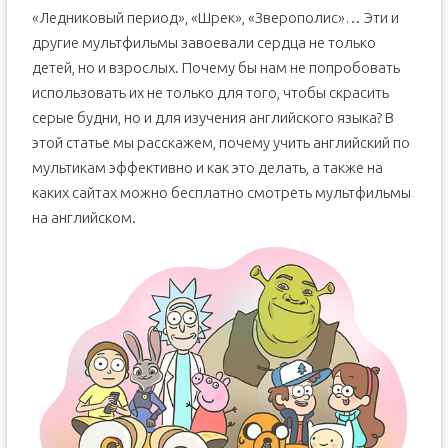
Для удовольствия
«Ледниковый период», «Шрек», «Зверополис»… Эти и
TOP-5 мультфильмов на английском языке для
другие мультфильмы завоевали сердца не только
начинающих
детей, но и взрослых. Почему бы нам не попробовать
Goldilocks and the three bears
использовать их не только для того, чтобы скрасить
The three Billy goats
серые будни, но и для изучения английского языка? В
The town mouse and country mouse
этой статье мы расскажем, почему учить английский по
GOGO’s
мультикам эффективно и как это делать, а также на
Winnie The Witch
каких сайтах можно бесплатно смотреть мультфильмы
на английском.