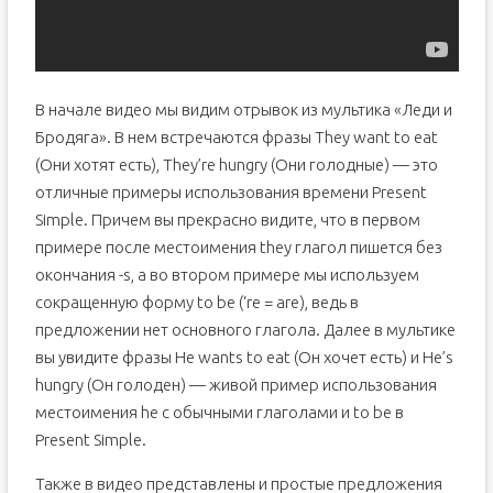
В начале видео мы видим отрывок из мультика «Леди и
Бродяга». В нем встречаются фразы They want to eat
(Они хотят есть), They’re hungry (Они голодные) — это
отличные примеры использования времени Present
Simple. Причем вы прекрасно видите, что в первом
примере после местоимения they глагол пишется без
окончания -s, а во втором примере мы используем
сокращенную форму to be (‘re = are), ведь в
предложении нет основного глагола. Далее в мультике
вы увидите фразы He wants to eat (Он хочет есть) и He’s
hungry (Он голоден) — живой пример использования
местоимения he с обычными глаголами и to be в
Present Simple.
Также в видео представлены и простые предложения