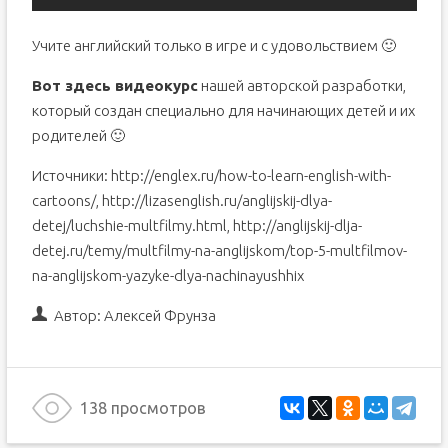
Учите английский только в игре и с удовольствием 🙂
Вот здесь видеокурс
нашей авторской разработки,
который создан специально для начинающих детей и их
родителей 🙂
Источники: http://englex.ru/how-to-learn-english-with-
cartoons/, http://lizasenglish.ru/anglijskij-dlya-
detej/luchshie-multfilmy.html, http://anglijskij-dlja-
detej.ru/temy/multfilmy-na-anglijskom/top-5-multfilmov-
na-anglijskom-yazyke-dlya-nachinayushhix
Автор:
Алексей Фрунза
138 просмотров