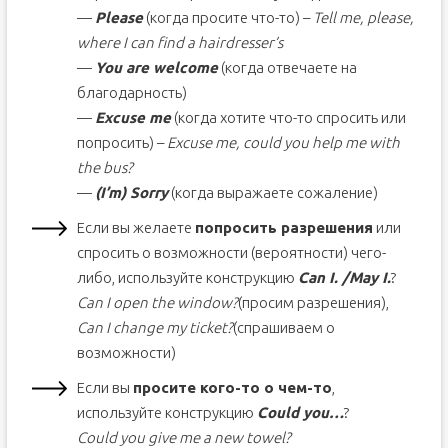
—
Please
(когда просите что-то) –
Tell me, please,
where I can find a hairdresser’s
—
You are welcome
(когда отвечаете на
благодарность)
—
Excuse me
(когда хотите что-то спросить или
попросить) –
Excuse me, could you help me with
the bus?
—
(I’m) Sorry
(когда выражаете сожаление)
Если вы желаете
попросить разрешения
или
спросить о возможности (вероятности) чего-
либо, используйте конструкцию
Can I. /May I.
?
Can I open the window?
(просим разрешения),
Can I change my ticket?
(спрашиваем о
возможности)
Если вы
просите кого-то о чем-то
,
используйте конструкцию
Could you…
?
Could you give me a new towel?