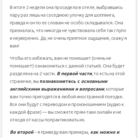
В итоге 2 недели она просидела в отеле, выбравшись
пару раз лишь на соседнюю улочку для шоппинга,
правда и он по ее словам не особо складывался. Она
призналась, что никогда не чувствовала себя так глупо
и неуверенно. Да, не очень приятное ощущение, скажу я
вам!
Чтобы его избежать, вам не помешает (очень не
помешает!) ознакомиться с данной статьей. Она будет
разделена на 2 части.
В первой части
, то есть на этой
страничке, вы
познакомитесь с
основными
английскими выражениями и вопросами
, которые
вам точно пригодятся в любой иностранной поездке.
Все они будут с переводом и произношением (аудио к
каждой фразе) — вы сможете прям-таки онлайн и не
отходя от кассы попрактиковать их.
Во второй
– я приведу вам примеры,
как можно и