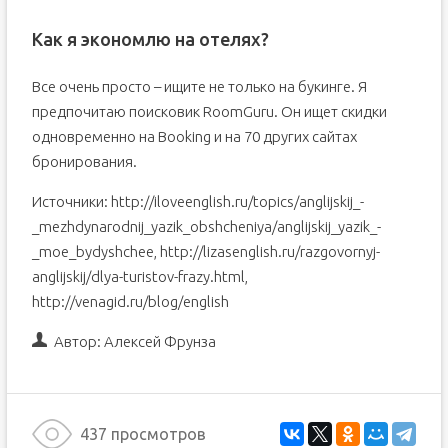
Как я экономлю на отелях?
Все очень просто – ищите не только на букинге. Я
предпочитаю поисковик RoomGuru. Он ищет скидки
одновременно на Booking и на 70 других сайтах
бронирования.
Источники: http://iloveenglish.ru/topics/anglijskij_-
_mezhdynarodnij_yazik_obshcheniya/anglijskij_yazik_-
_moe_bydyshchee, http://lizasenglish.ru/razgovornyj-
anglijskij/dlya-turistov-frazy.html,
http://venagid.ru/blog/english
Автор:
Алексей Фрунза
437 просмотров