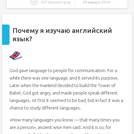
437 просмотров
29 января 2019
Почему я изучаю английский язык?
Разговорный английский для туристов. Фразы, которые
выведут вас из языкового ступора за границей
Почему я изучаю английский
Базовых правил
язык?
Если ЧС застала врасплох
Как я учу английский язык
Google переводчик
Репетиторы в iTalki
God gave language to people for communication. For a
Lingualeo – учим слова
while there was one language, and it served its purpose.
Смотрю видео на английском
Later when the mankind decided to build the Tower of
Проверяем правильность предложений
Babel, God got angry, and made people speak different
Что в итоге?
languages. At first it seemed to be bad, but in fact it was a
chance to study different languages.
«How many languages you know — that many times you
are a person», ancient wise men said. And it is so, for