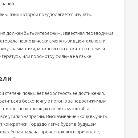
знаний.
раны, язык которой предполагается изучать.
ния должен быть интересным. Известная переводчица
ветовала периодически сменять вид деятельности.
нику грамматики, можно его отложить на время и
итературы или просмотру фильма на языке
ели
й степени повышает вероятность её достижения.
ратиться в бесконечную погоню за недостижимым
иентиров, позволяющих оценить масштабы
все усилия напрасны. Высказывание «хочу выучить
ёт конкретики. Гораздо легче будет в будущем
еделённая задача: прочесть книгу в оригинале,