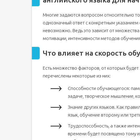
Регулярность занятий
Многие задаются вопросом относительно того
Какое количество слов нужно знать для повсед
однозначный ответ с конкретным указанием
Как учить слова?
невозможно. Ведь это зависит от множества
Уровни английского языка
мотивации, интенсивности методов обучения,
Насколько эффективно самостоятельное изуче
Метод погружения
Что влияет на скорость об
Что дают курсы английского?
Есть множество факторов, от которых будет 
Сколько времени вы потратите на изучение анг
перечислены некоторые из них:
Реально ли выучить английский за месяц/недел
Как долго нужно учить английский?
Способности обучающегося: памя
Немного позитива: людей, неспособных к языкам
задаче, творческое мышление, к
За сколько времени можно выучить английский
Знание других языков. Как прави
язык, обучение второму или трет
Трудоспособность, а также интен
времени будет посвящено тому 