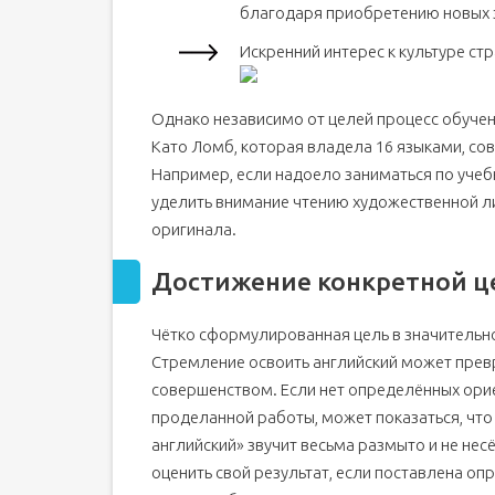
благодаря приобретению новых 
Искренний интерес к культуре ст
Однако независимо от целей процесс обуче
Като Ломб, которая владела 16 языками, со
Например, если надоело заниматься по учеб
уделить внимание чтению художественной л
оригинала.
Достижение конкретной ц
Чётко сформулированная цель в значительно
Стремление освоить английский может прев
совершенством. Если нет определённых ор
проделанной работы, может показаться, что 
английский» звучит весьма размыто и не нес
оценить свой результат, если поставлена опр