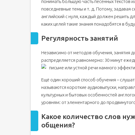
понимать большую часть песенных текстов и
повседневные темы и т. д. Потому, задавая 
английский с нуля, каждый должен решить для
каких целей такие знания понадобятся в буд
Регулярность занятий
Независимо от методов обучения, занятия д
распределяется равномерно: 30 минут ежедн
письме или устной речи намного эффекти
Ещё один хороший способ обучения – слушат
называются короткие аудиовыпуски, направл
культурных и бытовых особенностей англог
уровням: от элементарного до продвинутого
Какое количество слов ну
общения?