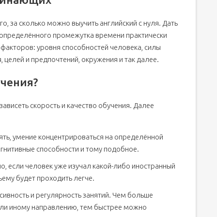
, за сколько можно выучить английский с нуля. Дать
невного общения?
 определённого промежутка времени практически
 факторов: уровня способностей человека, силы
 целей и предпочтений, окружения и так далее.
ние языков?
учения?
зависеть скорость и качество обучения. Далее
лийского?
ю/24 часа
ть, умение концентрироваться на определённой
, нет!
огнитивные способности и тому подобное.
?
ло, если человек уже изучал какой-либо иностранный
ьему будет проходить легче.
сивность и регулярность занятий. Чем больше
или иному направлению, тем быстрее можно