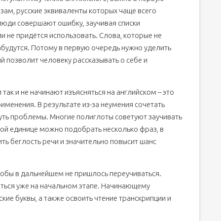
зам, русские эквиваленты которых чаще всего
люди совершают ошибку, заучивая списки
и не придётся использовать. Слова, которые не
абудутся. Потому в первую очередь нужно уделить
й позволит человеку рассказывать о себе и
так и не начинают изъясняться на английском – это
рименения. В результате из-за неумения сочетать
уть проблемы. Многие полиглоты советуют заучивать
кой единице можно подобрать несколько фраз, в
ть беглость речи и значительно повысит шанс
тобы в дальнейшем не пришлось переучиваться.
ться уже на начальном этапе. Начинающему
кие буквы, а также освоить чтение транскрипции и