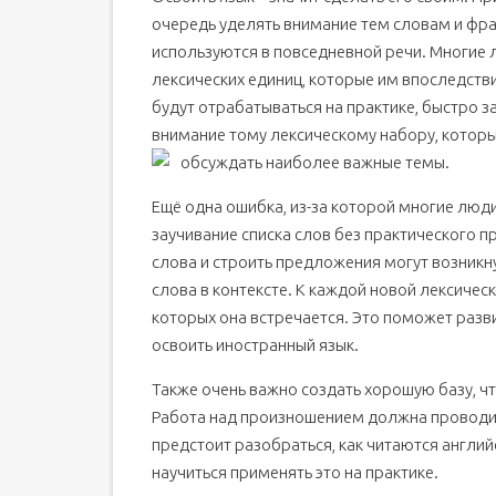
очередь уделять внимание тем словам и фра
используются в повседневной речи. Многие 
лексических единиц, которые им впоследстви
будут отрабатываться на практике, быстро з
внимание тому лексическому набору, которы
обсуждать наиболее важные темы.
Ещё одна ошибка, из-за которой многие люди 
заучивание списка слов без практического п
слова и строить предложения могут возникн
слова в контексте. К каждой новой лексичес
которых она встречается. Это поможет разви
освоить иностранный язык.
Также очень важно создать хорошую базу, ч
Работа над произношением должна проводи
предстоит разобраться, как читаются английс
научиться применять это на практике.