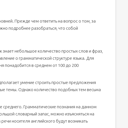
овней. Прежде чем ответить на вопрос о том, за
ужно подробнее разобраться, что собой
ек знает небольшое количество простых слов и фраз,
авление о грамматической структуре языка. Для
я понадобится в среднем от 100 до 200
едполагает умение строить простые предложения
ые темы. Однако количество подобных тем весьма
иже среднего. Грамматические познания на данном
большой словарный запас, можно изъясняться на
 речи носителя английского будут возникать