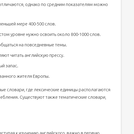
отличаются, однако по средним показателям можно
меньшей мере 400-500 слов.
стом уровне нужно освоить около 800-1000 слов.
 общаться на повседневные темы.
яют читать английскую прессу.
ый запас.
ованного жителя Европы.
ные словари, где лексические единицы располагаются
ребления. Существуют также тематические словари,
риступая к изучению английского, важно в первую