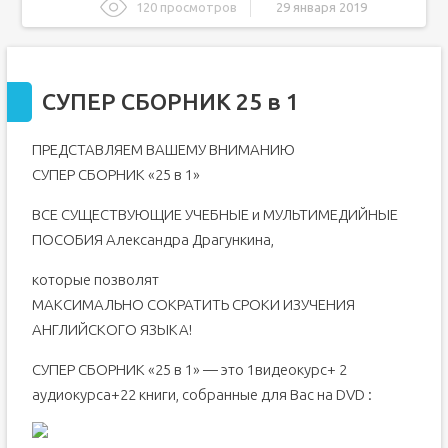
120 просмотров
29 января 2019
СУПЕР СБОРНИК 25 в 1
Заказать диск для изучения английского языка
СУПЕР СБОРНИК 25 в 1
БАЗОВАЯ ПРОГРАММА ОБУЧЕНИЯ
ДОПОЛНИТЕЛЬНЫЕ ПРОГРАММЫ ДЛЯ
ПЕДАГОГОВ, ПРОШЕДШИХ ОБУЧЕНИЕ НА
ПРЕДСТАВЛЯЕМ ВАШЕМУ ВНИМАНИЮ
БАЗОВОМ СЕМИНАРЕ В. МЕЩЕРЯКОВОЙ
СУПЕР СБОРНИК «25 в 1»
ОБУЧЕНИЕ ПОДРОСТКОВ И ВЗРОСЛЫХ
ВСЕ СУЩЕСТВУЮЩИЕ УЧЕБНЫЕ и МУЛЬТИМЕДИЙНЫЕ
ПОСОБИЯ Александра Драгункина,
которые позволят
МАКСИМАЛЬНО СОКРАТИТЬ СРОКИ ИЗУЧЕНИЯ
АНГЛИЙСКОГО ЯЗЫКА!
СУПЕР СБОРНИК «25 в 1» — это 1видеокурс+ 2
аудиокурса+22 книги, собранные для Вас на DVD :