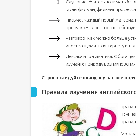
Слушание. Учитесь понимать бегл
мультфильмы, фильмы, профессио
Письмо. Каждый новый материал 
пропуском слов, это способству
Разговор. Как можно больше устн
иностранцами по интернету и т. 
Лексика и грамматика. Обогащай
изучайте природу возникновения
Строго следуйте плану, и у вас все полу
Правила изучения английског
правил
начина
правил
Мотива