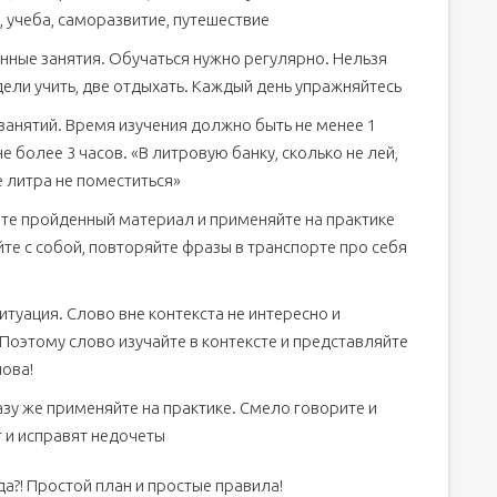
, учеба, саморазвитие, путешествие
нные занятия. Обучаться нужно регулярно. Нельзя
дели учить, две отдыхать. Каждый день упражняйтесь
занятий. Время изучения должно быть не менее 1
не более 3 часов. «В литровую банку, сколько не лей,
 литра не поместиться»
те пройденный материал и применяйте на практике
те с собой, повторяйте фразы в транспорте про себя
туация. Слово вне контекста не интересно и
Поэтому слово изучайте в контексте и представляйте
лова!
зу же применяйте на практике. Смело говорите и
т и исправят недочеты
вда?! Простой план и простые правила!