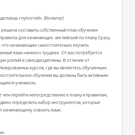
ийского языка
аделаешь глупостей». (Вольтер)
 решила составить собственный план обучения
 правила для начинающих.
английский по плану Сразу
, что начинающим самостоятельно изучить
учения языка
анный язык намного труднее. От вас потребуется
ум усилий и самодисциплины. В отличие от
лизированных курсов, где вы являетесь обучаемым.
мостоятельном обучении вы должны быть активным
щимся учеником.
 чем перейти непосредственно к плану и правилам,
димо определить набор инструментов, которые
т начинающему освоить язык:
ля»