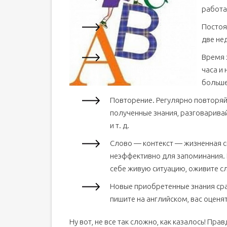
работа
Постоя
две не
Время 
часа и 
больше
Повторение. Регулярно повторяй
полученные знания, разговаривай
и т. д.
Слово — контекст — жизненная си
неэффективно для запоминания. 
себе живую ситуацию, оживите с
Новые приобретенные знания сра
пишите на английском, вас оценя
Ну вот, не все так сложно, как казалось! Пра