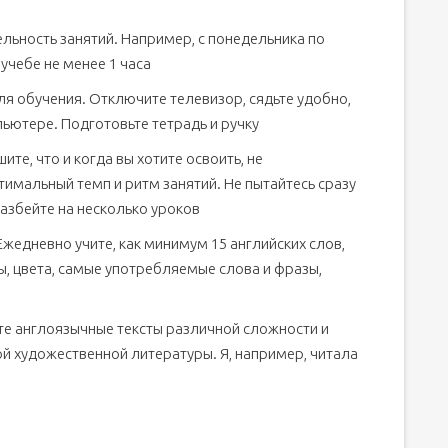
льность занятий. Например, с понедельника по
е учебе не менее 1 часа
я обучения. Отключите телевизор, сядьте удобно,
ьютере. Подготовьте тетрадь и ручку
те, что и когда вы хотите освоить, не
имальный темп и ритм занятий. Не пытайтесь сразу
азбейте на несколько уроков
жедневно учите, как минимум 15 английских слов,
, цвета, самые употребляемые слова и фразы,
те англоязычные тексты различной сложности и
ой художественной литературы. Я, например, читала