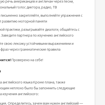
ую речь американцев и англичан через песни,
нальный голос диктора, радио, ТВ
письменно закрепляйте, выполняйте упражнения с
ет развитию моторной памяти
ой практики, разыгрывайте диалоги, общайтесь с
д. Заведите партнера по изучению английского
те свою лексику устойчивыми выражениями и
 фраз через грамматические правила
чится!
Проверено на себе!
о
а английского языка Кроме плана, также
ющим неплохо было бы запомнить следующие
а изучения английского:
ция. Определитесь, зачем вам нужен английский —